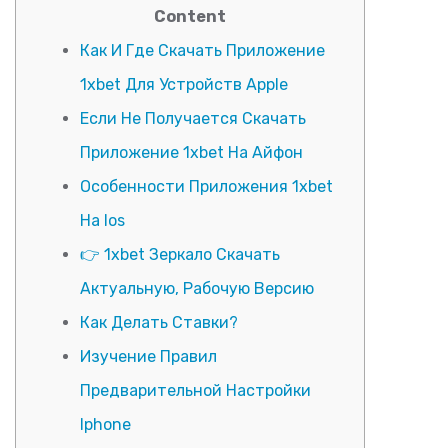
Content
Как И Где Скачать Приложение
1xbet Для Устройств Apple
Если Не Получается Скачать
Приложение 1xbet На Айфон
Особенности Приложения 1xbet
На Ios
👉 1xbet Зеркало Скачать
Актуальную, Рабочую Версию
Как Делать Ставки?
Изучение Правил
Предварительной Настройки
Iphone