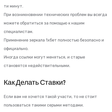
ти минут.
При возникновении технических проблем вы всегда
можете обратиться за помощью к нашим
специалистам.
Применение зеркала 1хбет полностью безопасно и
официально.
Иногда ссылки могут меняться, и старые
становятся недействительными.
Как Делать Ставки?
Если вам не хочется такой участи, то не стоит
пользоваться такими серыми методами.