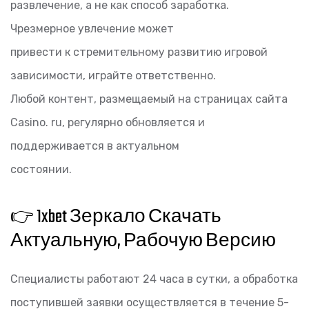
развлечение, а не как способ заработка.
Чрезмерное увлечение может
привести к стремительному развитию игровой
зависимости, играйте ответственно.
Любой контент, размещаемый на страницах сайта
Сasino. ru, регулярно обновляется и
поддерживается в актуальном
состоянии.
👉 1xbet Зеркало Скачать
Актуальную, Рабочую Версию
Специалисты работают 24 часа в сутки, а обработка
поступившей заявки осуществляется в течение 5-