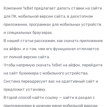
Компания 1xBet предлагает делать ставки на сайте
для ПК, мобильной версии сайта, в десктопном
приложении, программах для мобильных устройств
и специальных браузерах.
В нашей статье расскажем, как скачать приложение
на айфон, и о том, чем его функционал отличается
от полной версии сайта.
Чтобы напрямую скачать 1xBet на айфон, перейдите
на сайт букмекера с мобильного устройства.
Система переадресует вас на адаптивный сайт и
предложит установку.
Второй способ найти ссылку — зайти в раздел с
приложениями в нижнем меню мобильной версии.