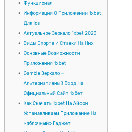
Функционал
Информация О Приложении 1xbet
Для Ios
Актуальное Зеркало 1xbet 2023
Виды Спорта И Ставки На Них
Основные Возможности
Приложения 1xbet
Gamble Зеркало —
Альтернативный Вход На
Официальный Сайт 1хбет
Как Скачать 1xbet На Айфон
Устанавливаем Приложение На
«яблочный» Гаджет