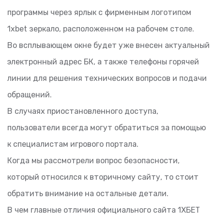
программы через ярлык с фирменным логотипом
1xbet зеркало, расположенном на рабочем столе.
Во всплывающем окне будет уже внесен актуальный
электронный адрес БК, а также телефоны горячей
линии для решения технических вопросов и подачи
обращений.
В случаях приостановленного доступа,
пользователи всегда могут обратиться за помощью
к специалистам игрового портала.
Когда мы рассмотрели вопрос безопасности,
который относился к вторичному сайту, то стоит
обратить внимание на остальные детали.
В чем главные отличия официального сайта 1ХБЕТ