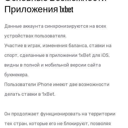
Приложения 1xbet
Данные аккаунта синхронизируются на всех
устройствах пользователя.
Участие в играх, изменения баланса, ставки на
спорт, сделанные в приложении 1xBet для iOS,
видны в полной и мобильной версии сайта
букмекера.
Пользователи iPhone имеют две возможности
делать ставки в 1хBet.
Он продолжает функционировать на территории
тех стран, которые его не блокируют, позволяя