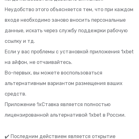
Неудобство этого объясняется тем, что при каждом
входе необходимо заново вносить персональные
данные, искать через службу поддежрки рабочую
ссылку и тд.
Если у вас проблемы с установкой приложения 1xbet
на айфон, не отчаивайтесь.
Во-первых, вы можете воспользоваться
альтернативным вариантом размещения ваших
средств.
Приложение 1xСтавка является полностью
лицензированной альтернативой 1xbet в России.
✔️ Последним действием является открытие