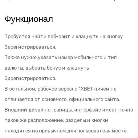
Функционал
Требуется найти веб-сайт и клацнуть на кнопку
Зарегистрироваться.
Также нужно указать номер мобильного и тип
валюты, выбрать бонус и клацнуть
Зарегистрироваться.
В остальном, рабочее зеркало 1XBET ничем не
отличается от основного, официального сайта.
Внешний дизайн страницы, интерфейс имеет точно
такое же расположение, разделы и кнопки
находятся на привычном для пользователя месте.