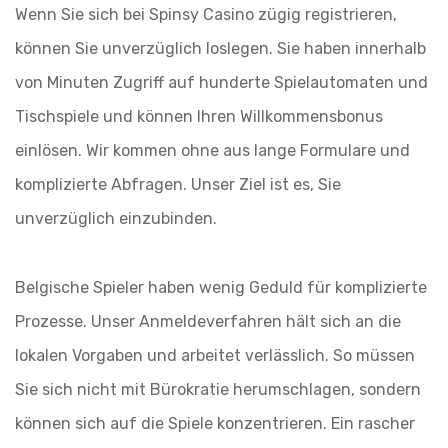
Wenn Sie sich bei Spinsy Casino zügig registrieren,
können Sie unverzüglich loslegen. Sie haben innerhalb
von Minuten Zugriff auf hunderte Spielautomaten und
Tischspiele und können Ihren Willkommensbonus
einlösen. Wir kommen ohne aus lange Formulare und
komplizierte Abfragen. Unser Ziel ist es, Sie
unverzüglich einzubinden.
Belgische Spieler haben wenig Geduld für komplizierte
Prozesse. Unser Anmeldeverfahren hält sich an die
lokalen Vorgaben und arbeitet verlässlich. So müssen
Sie sich nicht mit Bürokratie herumschlagen, sondern
können sich auf die Spiele konzentrieren. Ein rascher