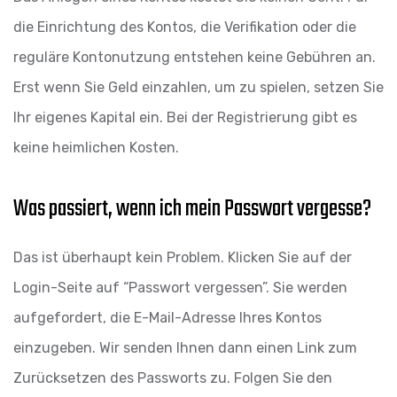
die Einrichtung des Kontos, die Verifikation oder die
reguläre Kontonutzung entstehen keine Gebühren an.
Erst wenn Sie Geld einzahlen, um zu spielen, setzen Sie
Ihr eigenes Kapital ein. Bei der Registrierung gibt es
keine heimlichen Kosten.
Was passiert, wenn ich mein Passwort vergesse?
Das ist überhaupt kein Problem. Klicken Sie auf der
Login-Seite auf “Passwort vergessen”. Sie werden
aufgefordert, die E-Mail-Adresse Ihres Kontos
einzugeben. Wir senden Ihnen dann einen Link zum
Zurücksetzen des Passworts zu. Folgen Sie den