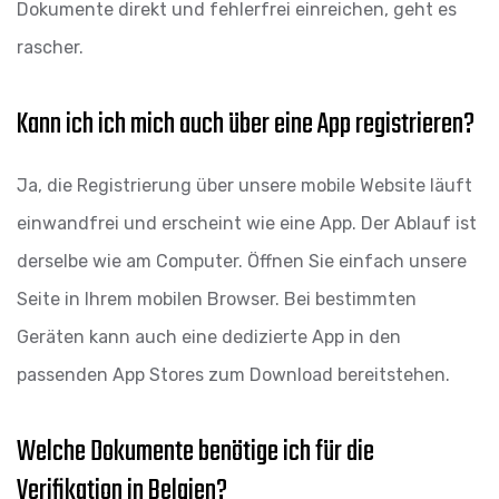
Dokumente direkt und fehlerfrei einreichen, geht es
rascher.
Kann ich ich mich auch über eine App registrieren?
Ja, die Registrierung über unsere mobile Website läuft
einwandfrei und erscheint wie eine App. Der Ablauf ist
derselbe wie am Computer. Öffnen Sie einfach unsere
Seite in Ihrem mobilen Browser. Bei bestimmten
Geräten kann auch eine dedizierte App in den
passenden App Stores zum Download bereitstehen.
Welche Dokumente benötige ich für die
Verifikation in Belgien?