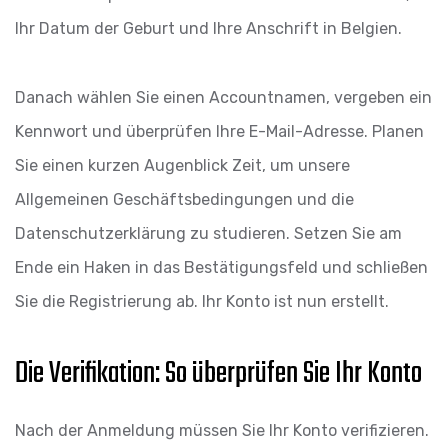
Ihr Datum der Geburt und Ihre Anschrift in Belgien.
Danach wählen Sie einen Accountnamen, vergeben ein
Kennwort und überprüfen Ihre E-Mail-Adresse. Planen
Sie einen kurzen Augenblick Zeit, um unsere
Allgemeinen Geschäftsbedingungen und die
Datenschutzerklärung zu studieren. Setzen Sie am
Ende ein Haken in das Bestätigungsfeld und schließen
Sie die Registrierung ab. Ihr Konto ist nun erstellt.
Die Verifikation: So überprüfen Sie Ihr Konto
Nach der Anmeldung müssen Sie Ihr Konto verifizieren.