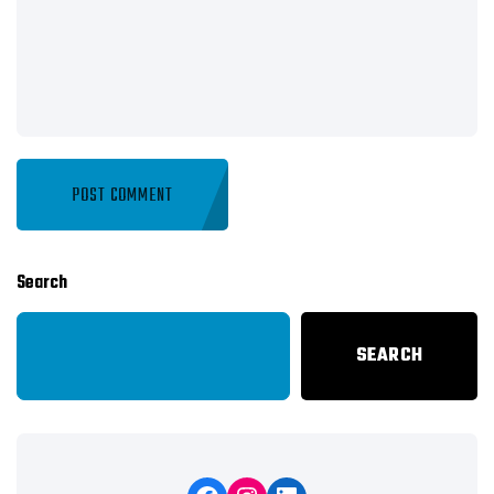
Search
SEARCH