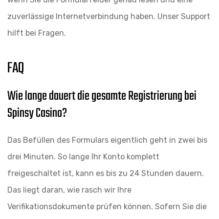
zuverlässige Internetverbindung haben. Unser Support
hilft bei Fragen.
FAQ
Wie lange dauert die gesamte Registrierung bei
Spinsy Casino?
Das Befüllen des Formulars eigentlich geht in zwei bis
drei Minuten. So lange Ihr Konto komplett
freigeschaltet ist, kann es bis zu 24 Stunden dauern.
Das liegt daran, wie rasch wir Ihre
Verifikationsdokumente prüfen können. Sofern Sie die