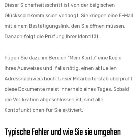
Dieser Sicherheitsschritt ist von der belgischen
Glücksspielkommission verlangt. Sie kriegen eine E-Mail
mit einem Bestätigungslink, den Sie öffnen müssen.
Danach folgt die Prüfung Ihrer Identität.
Fügen Sie dazu im Bereich “Mein Konto” eine Kopie
Ihres Ausweises und, falls nötig, einen aktuellen
Adressnachweis hoch. Unser Mitarbeiterstab überprüft
diese Dokumente meist innerhalb eines Tages. Sobald
die Verifikation abgeschlossen ist, sind alle
Kontofunktionen für Sie aktiviert.
Typische Fehler und wie Sie sie umgehen