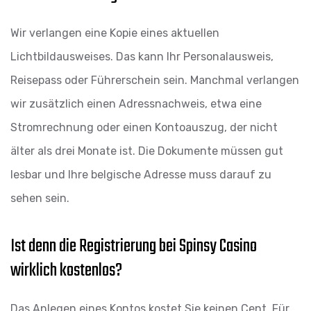
Wir verlangen eine Kopie eines aktuellen
Lichtbildausweises. Das kann Ihr Personalausweis,
Reisepass oder Führerschein sein. Manchmal verlangen
wir zusätzlich einen Adressnachweis, etwa eine
Stromrechnung oder einen Kontoauszug, der nicht
älter als drei Monate ist. Die Dokumente müssen gut
lesbar und Ihre belgische Adresse muss darauf zu
sehen sein.
Ist denn die Registrierung bei Spinsy Casino
wirklich kostenlos?
Das Anlegen eines Kontos kostet Sie keinen Cent. Für