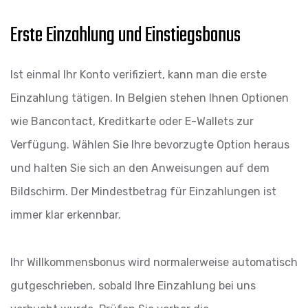
Erste Einzahlung und Einstiegsbonus
Ist einmal Ihr Konto verifiziert, kann man die erste
Einzahlung tätigen. In Belgien stehen Ihnen Optionen
wie Bancontact, Kreditkarte oder E-Wallets zur
Verfügung. Wählen Sie Ihre bevorzugte Option heraus
und halten Sie sich an den Anweisungen auf dem
Bildschirm. Der Mindestbetrag für Einzahlungen ist
immer klar erkennbar.
Ihr Willkommensbonus wird normalerweise automatisch
gutgeschrieben, sobald Ihre Einzahlung bei uns