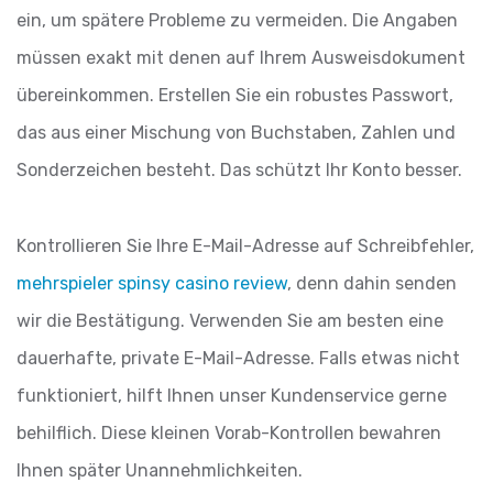
ein, um spätere Probleme zu vermeiden. Die Angaben
müssen exakt mit denen auf Ihrem Ausweisdokument
übereinkommen. Erstellen Sie ein robustes Passwort,
das aus einer Mischung von Buchstaben, Zahlen und
Sonderzeichen besteht. Das schützt Ihr Konto besser.
Kontrollieren Sie Ihre E-Mail-Adresse auf Schreibfehler,
mehrspieler spinsy casino review
, denn dahin senden
wir die Bestätigung. Verwenden Sie am besten eine
dauerhafte, private E-Mail-Adresse. Falls etwas nicht
funktioniert, hilft Ihnen unser Kundenservice gerne
behilflich. Diese kleinen Vorab-Kontrollen bewahren
Ihnen später Unannehmlichkeiten.