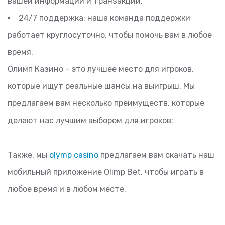
вашей информации и транзакций.
24/7 поддержка: наша команда поддержки
работает круглосуточно, чтобы помочь вам в любое
время.
Олимп Казино – это лучшее место для игроков,
которые ищут реальные шансы на выигрыш. Мы
предлагаем вам несколько преимуществ, которые
делают нас лучшим выбором для игроков:
Также, мы
olymp casino
предлагаем вам скачать наш
мобильный приложение Olimp Bet, чтобы играть в
любое время и в любом месте.