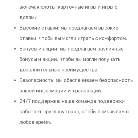
включая слоты, карточные игры и игры с
долями.
Высокие ставки: мы предлагаем высокие
ставки, чтобы вы могли играть с комфортом.
Бонусы и акции: мы предлагаем различные
бонусы и акции, чтобы вы могли получать
дополнительные преимущества.
Безопасность: мы обеспечиваем безопасность
вашей информации и транзакций.
24/7 поддержка: наша команда поддержки
работает круглосуточно, чтобы помочь вам в
любое время.