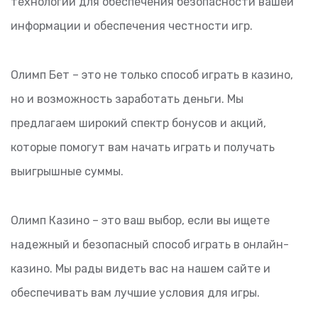
технологии для обеспечения безопасности вашей
информации и обеспечения честности игр.
Олимп Бет – это не только способ играть в казино,
но и возможность заработать деньги. Мы
предлагаем широкий спектр бонусов и акций,
которые помогут вам начать играть и получать
выигрышные суммы.
Олимп Казино – это ваш выбор, если вы ищете
надежный и безопасный способ играть в онлайн-
казино. Мы рады видеть вас на нашем сайте и
обеспечивать вам лучшие условия для игры.