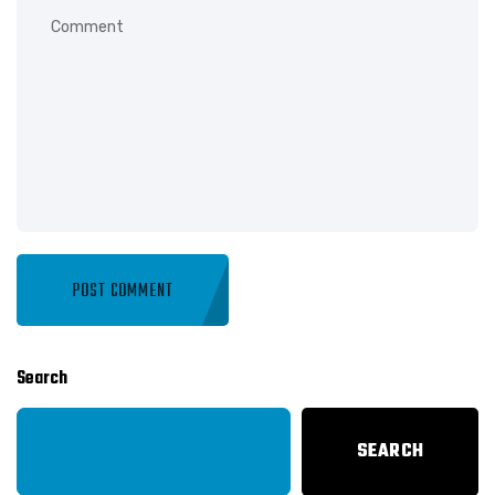
Search
SEARCH