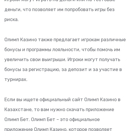
деньги, что позволяет им попробовать игры без
риска.
Олимп Казино также предлагает игрокам различные
бонусы и программы лояльности, чтобы помочь им
увеличить свои выигрыши. Игроки могут получать
бонусы за регистрацию, за депозит и за участие в
турнирах.
Если вы ищете официальный сайт Олимп Казино в
Казахстане, то вам нужно скачать приложение
Олимп Бет. Олимп Бет – это официальное
приложение Олимп Казино, которое позволяет