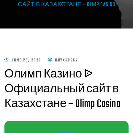
САЙТ В КАЗАХСТАНЕ – OLIMP CASINO
JUNE 25, 2026
ONYX48962
Олимп Казино ᐉ
Официальный сайт в
Казахстане – Olimp Casino