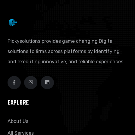
Pickysolutions provides game changing Digital
solutions to firms across platforms by identifying
and executing innovative, and reliable experiences.
EXPLORE
About Us
All Services