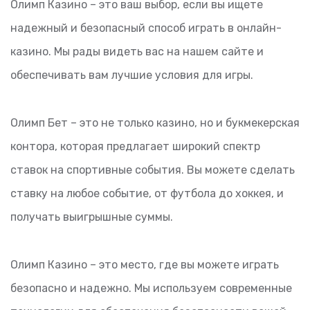
Олимп Казино – это ваш выбор, если вы ищете
надежный и безопасный способ играть в онлайн-
казино. Мы рады видеть вас на нашем сайте и
обеспечивать вам лучшие условия для игры.
Олимп Бет – это не только казино, но и букмекерская
контора, которая предлагает широкий спектр
ставок на спортивные события. Вы можете сделать
ставку на любое событие, от футбола до хоккея, и
получать выигрышные суммы.
Олимп Казино – это место, где вы можете играть
безопасно и надежно. Мы используем современные