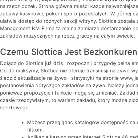
na rzecz oczek. Strona główna mieści każde najważniejsze
zabawy kasynowe, poker i sporo pozostałych. W górnej cz
ułatwia dostęp do różnych sekcji witryny. Slottica został
Management B.V. Firma ta ma na zamiarze dostarczanie be
zakładów muzycznych na rzecz graczy na całym świecie.
Czemu Slottica Jest Bezkonkure
Dołącz do Slottica już dziś i rozpocznij przygodę pełną em
Co do maksymy, Slottica nie oferuje transmisji na żywo
śledzić aktualizacje na żywo i statystyki na stronie ww
postanowienia dotyczące zakładów na żywo. Należy jedna
ponieważ propozycje i funkcje mogą się zmieniać. Zakład
czasie rzeczywistym, to wariant zakładu, który można zł
sportowego.
Możesz przeglądać katalogów dostępność na 
filtrom.
Aplikacja kasyno przez internet Slottica 46 z