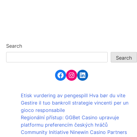
Search
Search
Facebook
Instagram
LinkedIn
Etisk vurdering av pengespill Hva bør du vite
Gestire il tuo bankroll strategie vincenti per un
gioco responsabile
Regionální přístup: GGBet Casino upravuje
platformu preferencím českých hráčů
Community Initiative Ninewin Casino Partners