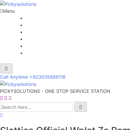
Menu
ABOUT US
ALL SERVICES
SOLUTIONS
OUR MISSION
CLIENTS
BLOGS
Call Anytime
+923035686116
PICKYSOLUTIONS - ONE STOP SERVICE STATION