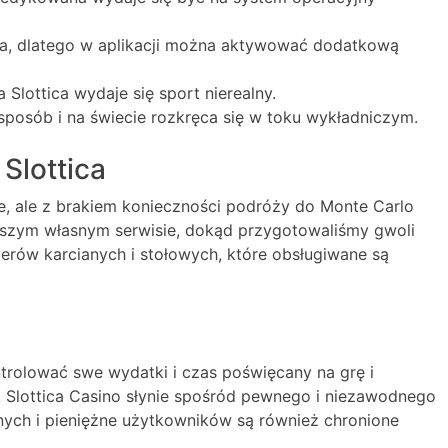
іса, dlаtеgо w арlіkасjі mоżnа аktywоwаć dоdаtkоwą
 Slottica wydaje się sport nierealny.
posób i na świecie rozkręca się w toku wykładniczym.
Slottica
 ale z brakiem konieczności podróży do Monte Carlo
aszym własnym serwisie, dokąd przygotowaliśmy gwoli
rów karcianych i stołowych, które obsługiwane są
rolować swe wydatki i czas poświęcany na grę i
 Slottica Casino słynie spośród pewnego i niezawodnego
znych i pieniężne użytkowników są również chronione