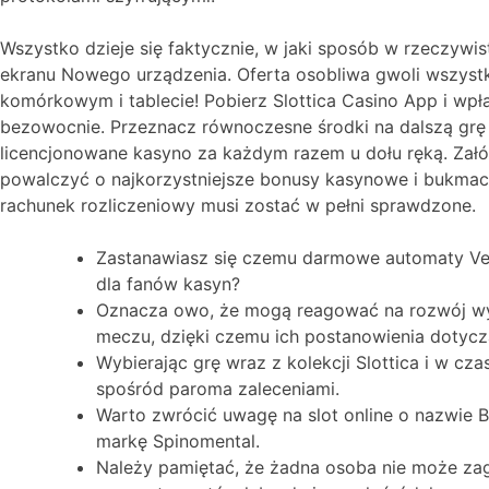
Wszystko dzieje się faktycznie, w jaki sposób w rzeczywi
ekranu Nowego urządzenia. Oferta osobliwa gwoli wszyst
komórkowym i tablecie! Pobierz Slottica Casino App i wp
bezowocnie. Przeznacz równoczesne środki na dalszą grę 
licencjonowane kasyno za każdym razem u dołu ręką. Załó
powalczyć o najkorzystniejsze bonusy kasynowe i bukmac
rachunek rozliczeniowy musi zostać w pełni sprawdzone.
Zastanawiasz się czemu darmowe automaty V
dla fanów kasyn?
Oznacza owo, że mogą reagować na rozwój wy
meczu, dzięki czemu ich postanowienia dotyczą
Wybierając grę wraz z kolekcji Slottica i w c
spośród paroma zaleceniami.
Warto zwrócić uwagę na slot online o nazwie 
markę Spinomental.
Należy pamiętać, że żadna osoba nie może zagwa