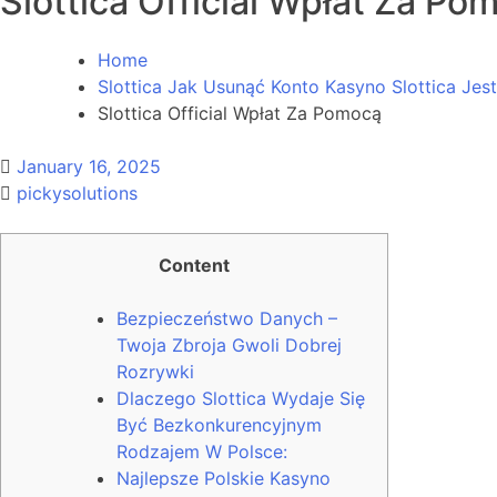
Slottica Official Wpłat Za Po
Home
Slottica Jak Usunąć Konto Kasyno Slottica Jest
Slottica Official Wpłat Za Pomocą
January 16, 2025
pickysolutions
Content
Bezpieczeństwo Danych –
Twoja Zbroja Gwoli Dobrej
Rozrywki
Dlaczego Slottica Wydaje Się
Być Bezkonkurencyjnym
Rodzajem W Polsce:
Najlepsze Polskie Kasyno