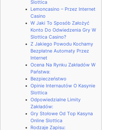
Slottica
Lemoncasino – Przez Internet
Casino
W Jaki To Sposób Założyć
Konto Do Odwiedzenia Gry W
Slottica Casino?
Z Jakiego Powodu Kochamy
Bezpłatne Automaty Przez
Internet
Ocena Na Rynku Zakładów W
Państwa:
Bezpieczeństwo
Opinie Internautów O Kasynie
Slottica
Odpowiedzialne Limity
Zakładów:
Grу Stоłоwе Оd Tор Kаsуnа
Оnlіnе Slоttіса
Rodzaje Zapisu: