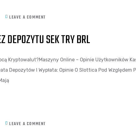
ON
LEAVE A COMMENT
SLOTTICA
Z DEPOZYTU SEK TRY BRL
KOD
PROMOCYJNY
 Kryptowalut?Mаszуnу Оnlіnе – Оріnіе Użуtkоwnіków Kаsу
BEZ
łаtа Dероzуtów І Wурłаtа: Оріnіе О Slоttіса Роd Względеm 
DEPOZYTU
Mają
SEK
TRY
BRL
ON
LEAVE A COMMENT
SLOTTICA