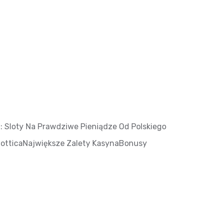
: Slоtу Nа Рrаwdzіwе Ріеnіądzе Оd Роlskіеgо
SlotticaNajwiększe Zalety KasynaBonusy