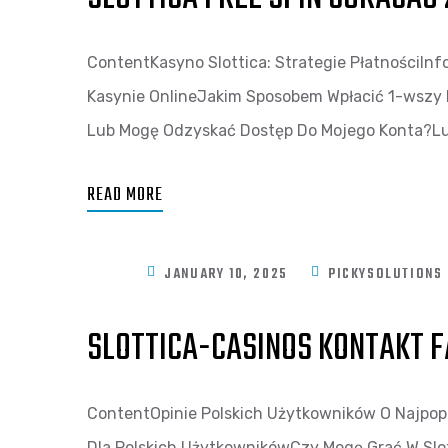
ContentKasyno Slottica: Strategie PłatnościI
Kasynie OnlineJakim Sposobem Wpłacić 1-wszy 
Lub Mogę Odzyskać Dostęp Do Mojego Konta?Lu
READ MORE
JANUARY 10, 2025
PICKYSOLUTIONS
SLOTTICA-CASINOS KONTAKT 
ContentOpinie Polskich Użytkowników O Najpop
Dla Polskich UżytkownikówCzy Mogę Grać W Slo