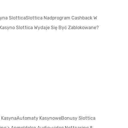
syna SlotticaSlottica Nadprogram Cashback W
Kasyno Slottica Wydaje Się Być Zablokowane?
ie KasynaAutomaty KasynoweBonusy Slottica
ino > Anmeldelse Audio-video Nettcasino &