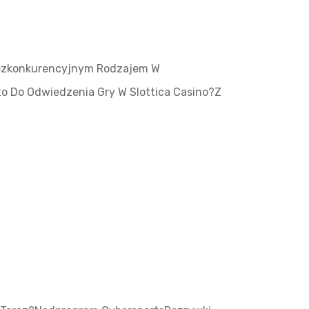
 Bezkonkurencyjnym Rodzajem W
to Do Odwiedzenia Gry W Slottica Casino?Z