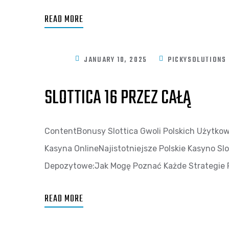
READ MORE
JANUARY 10, 2025
PICKYSOLUTIONS
SLOTTICA 16 PRZEZ CAŁĄ
ContentBonusy Slottica Gwoli Polskich Użytkow
Kаsуnа ОnlіnеNajistotniejsze Polskie Kasyno S
Depozytowe:Jak Mogę Poznać Każde Strategie P
READ MORE