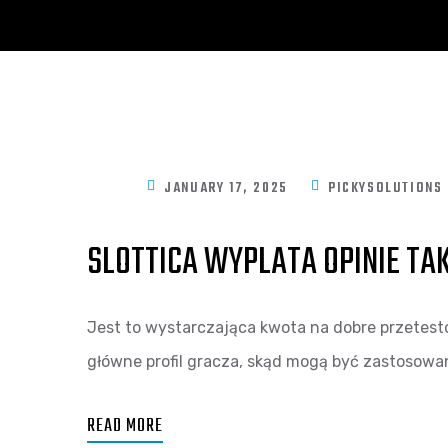
JANUARY 17, 2025
PICKYSOLUTIONS
SLOTTICA WYPLATA OPINIE TA
Jest to wystarczająca kwota na dobre przetes
główne profil gracza, skąd mogą być zastosowa
READ MORE