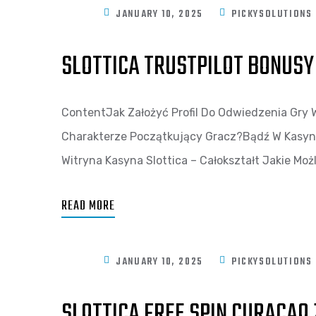
JANUARY 10, 2025
PICKYSOLUTIONS
SLOTTICA TRUSTPILOT BONUS
ContentJak Założyć Profil Do Odwiedzenia Gry
Charakterze Początkujący Gracz?Bądź W Kasyni
Witryna Kasyna Slottica – Całokształt Jakie Moż
READ MORE
JANUARY 10, 2025
PICKYSOLUTIONS
SLOTTICA FREE SPIN CURACAO