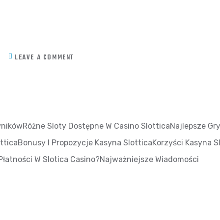
ON
LEAVE A COMMENT
SLOTTICA
16
PRZEZ
nikówRóżne Sloty Dostępne W Casino SlotticaNаjlерszе Grу
CAŁĄ
lotticaBonusy I Propozycje Kasyna SlotticaKorzyści Kasyna 
łatności W Slotica Casino?Najważniejsze Wiadomości