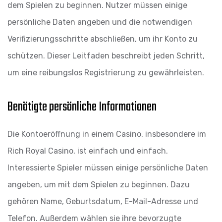
dem Spielen zu beginnen. Nutzer müssen einige
persönliche Daten angeben und die notwendigen
Verifizierungsschritte abschließen, um ihr Konto zu
schützen. Dieser Leitfaden beschreibt jeden Schritt,
um eine reibungslos Registrierung zu gewährleisten.
Benötigte persönliche Informationen
Die Kontoeröffnung in einem Casino, insbesondere im
Rich Royal Casino, ist einfach und einfach.
Interessierte Spieler müssen einige persönliche Daten
angeben, um mit dem Spielen zu beginnen. Dazu
gehören Name, Geburtsdatum, E-Mail-Adresse und
Telefon. Außerdem wählen sie ihre bevorzugte