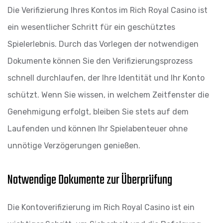
Die Verifizierung Ihres Kontos im Rich Royal Casino ist
ein wesentlicher Schritt für ein geschütztes
Spielerlebnis. Durch das Vorlegen der notwendigen
Dokumente können Sie den Verifizierungsprozess
schnell durchlaufen, der Ihre Identität und Ihr Konto
schützt. Wenn Sie wissen, in welchem Zeitfenster die
Genehmigung erfolgt, bleiben Sie stets auf dem
Laufenden und können Ihr Spielabenteuer ohne
unnötige Verzögerungen genießen.
Notwendige Dokumente zur Überprüfung
Die Kontoverifizierung im Rich Royal Casino ist ein