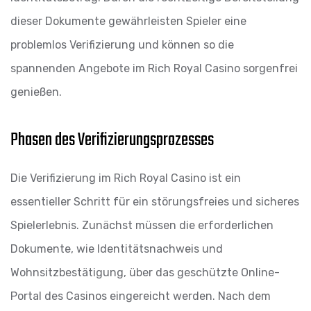
dieser Dokumente gewährleisten Spieler eine
problemlos Verifizierung und können so die
spannenden Angebote im Rich Royal Casino sorgenfrei
genießen.
Phasen des Verifizierungsprozesses
Die Verifizierung im Rich Royal Casino ist ein
essentieller Schritt für ein störungsfreies und sicheres
Spielerlebnis. Zunächst müssen die erforderlichen
Dokumente, wie Identitätsnachweis und
Wohnsitzbestätigung, über das geschützte Online-
Portal des Casinos eingereicht werden. Nach dem