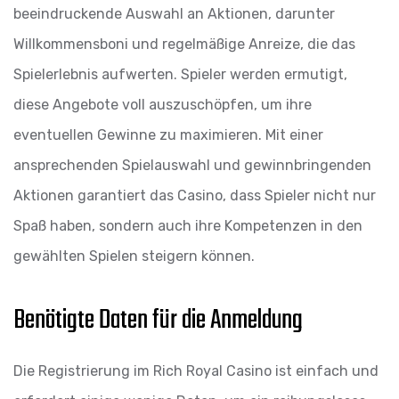
beeindruckende Auswahl an Aktionen, darunter
Willkommensboni und regelmäßige Anreize, die das
Spielerlebnis aufwerten. Spieler werden ermutigt,
diese Angebote voll auszuschöpfen, um ihre
eventuellen Gewinne zu maximieren. Mit einer
ansprechenden Spielauswahl und gewinnbringenden
Aktionen garantiert das Casino, dass Spieler nicht nur
Spaß haben, sondern auch ihre Kompetenzen in den
gewählten Spielen steigern können.
Benötigte Daten für die Anmeldung
Die Registrierung im Rich Royal Casino ist einfach und