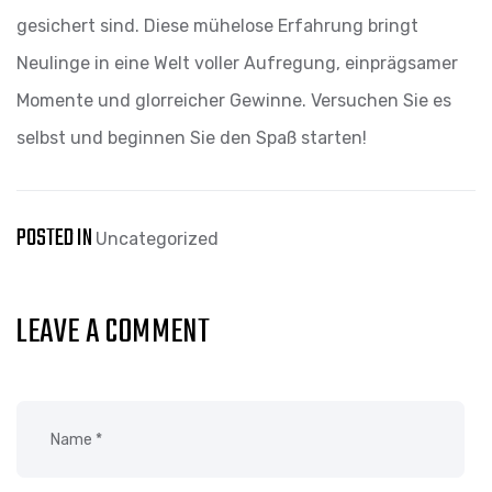
gesichert sind. Diese mühelose Erfahrung bringt
Neulinge in eine Welt voller Aufregung, einprägsamer
Momente und glorreicher Gewinne. Versuchen Sie es
selbst und beginnen Sie den Spaß starten!
POSTED IN
Uncategorized
LEAVE A COMMENT