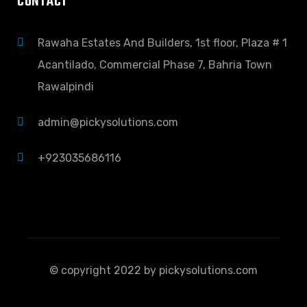
CONTACT
Rawaha Estates And Builders, 1st floor, Plaza # 1
Acantilado, Commercial Phase 7, Bahria Town
Rawalpindi
admin@pickysolutions.com
+923035686116
© copyright 2022 by pickysolutions.com