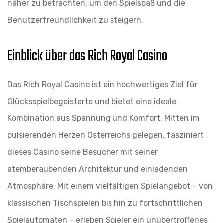
näher zu betrachten, um den Spielspaß und die
Benutzerfreundlichkeit zu steigern.
Einblick über das Rich Royal Casino
Das Rich Royal Casino ist ein hochwertiges Ziel für
Glücksspielbegeisterte und bietet eine ideale
Kombination aus Spannung und Komfort. Mitten im
pulsierenden Herzen Österreichs gelegen, fasziniert
dieses Casino seine Besucher mit seiner
atemberaubenden Architektur und einladenden
Atmosphäre. Mit einem vielfältigen Spielangebot – von
klassischen Tischspielen bis hin zu fortschrittlichen
Spielautomaten – erleben Spieler ein unübertroffenes