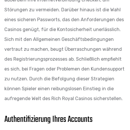
Störungen zu vermeiden. Darüber hinaus ist die Wahl
eines sicheren Passworts, das den Anforderungen des
Casinos genügt, für die Kontosicherheit unerlässlich.
Sich mit den Allgemeinen Geschäftsbedingungen
vertraut zu machen, beugt Überraschungen während
des Registrierungsprozesses ab. Schließlich empfiehlt
es sich, bei Fragen oder Problemen den Kundensupport
zu nutzen. Durch die Befolgung dieser Strategien
können Spieler einen reibungslosen Einstieg in die
aufregende Welt des Rich Royal Casinos sicherstellen.
Authentifizierung Ihres Accounts