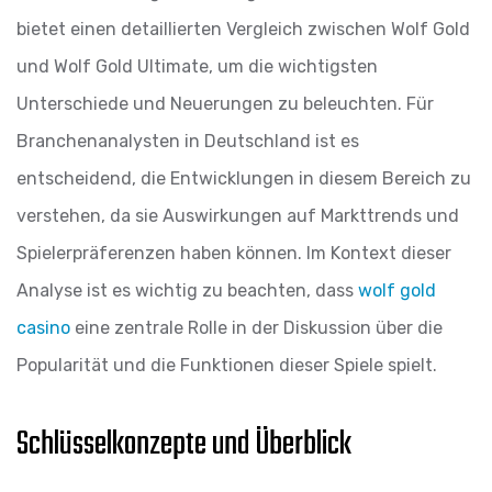
bietet einen detaillierten Vergleich zwischen Wolf Gold
und Wolf Gold Ultimate, um die wichtigsten
Unterschiede und Neuerungen zu beleuchten. Für
Branchenanalysten in Deutschland ist es
entscheidend, die Entwicklungen in diesem Bereich zu
verstehen, da sie Auswirkungen auf Markttrends und
Spielerpräferenzen haben können. Im Kontext dieser
Analyse ist es wichtig zu beachten, dass
wolf gold
casino
eine zentrale Rolle in der Diskussion über die
Popularität und die Funktionen dieser Spiele spielt.
Schlüsselkonzepte und Überblick