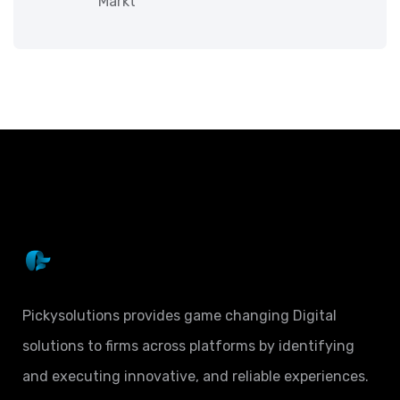
Markt
Pickysolutions provides game changing Digital
solutions to firms across platforms by identifying
and executing innovative, and reliable experiences.