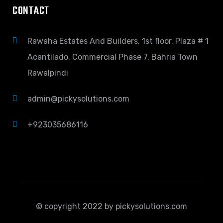
CONTACT
Rawaha Estates And Builders, 1st floor, Plaza # 1
Acantilado, Commercial Phase 7, Bahria Town
Rawalpindi
admin@pickysolutions.com
+923035686116
© copyright 2022 by pickysolutions.com