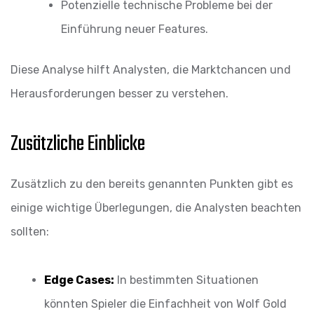
Potenzielle technische Probleme bei der
Einführung neuer Features.
Diese Analyse hilft Analysten, die Marktchancen und
Herausforderungen besser zu verstehen.
Zusätzliche Einblicke
Zusätzlich zu den bereits genannten Punkten gibt es
einige wichtige Überlegungen, die Analysten beachten
sollten:
Edge Cases:
In bestimmten Situationen
könnten Spieler die Einfachheit von Wolf Gold