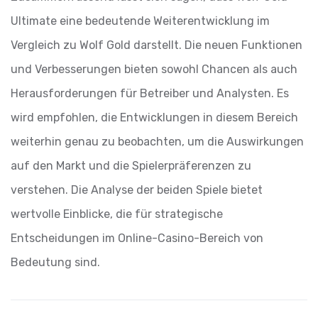
Ultimate eine bedeutende Weiterentwicklung im
Vergleich zu Wolf Gold darstellt. Die neuen Funktionen
und Verbesserungen bieten sowohl Chancen als auch
Herausforderungen für Betreiber und Analysten. Es
wird empfohlen, die Entwicklungen in diesem Bereich
weiterhin genau zu beobachten, um die Auswirkungen
auf den Markt und die Spielerpräferenzen zu
verstehen. Die Analyse der beiden Spiele bietet
wertvolle Einblicke, die für strategische
Entscheidungen im Online-Casino-Bereich von
Bedeutung sind.