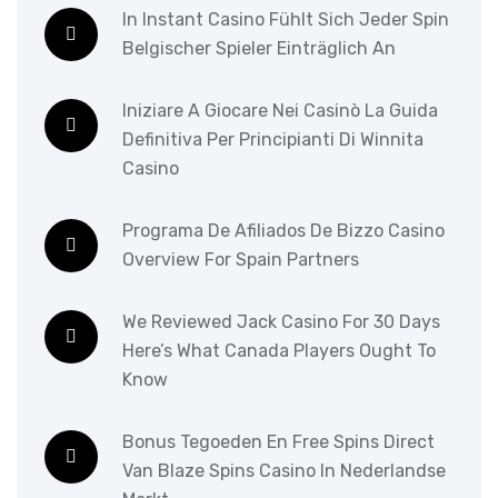
In Instant Casino Fühlt Sich Jeder Spin
Belgischer Spieler Einträglich An
Iniziare A Giocare Nei Casinò La Guida
Definitiva Per Principianti Di Winnita
Casino
Programa De Afiliados De Bizzo Casino
Overview For Spain Partners
We Reviewed Jack Casino For 30 Days
Here’s What Canada Players Ought To
Know
Bonus Tegoeden En Free Spins Direct
Van Blaze Spins Casino In Nederlandse