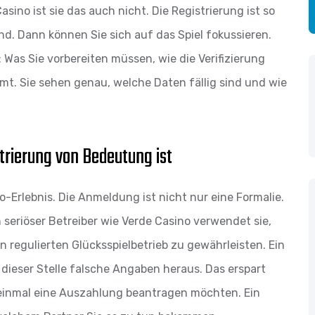
asino ist sie das auch nicht. Die Registrierung ist so
nd. Dann können Sie sich auf das Spiel fokussieren.
: Was Sie vorbereiten müssen, wie die Verifizierung
mmt. Sie sehen genau, welche Daten fällig sind und wie
trierung von Bedeutung ist
o-Erlebnis. Die Anmeldung ist nicht nur eine Formalie.
n seriöser Betreiber wie Verde Casino verwendet sie,
 regulierten Glücksspielbetrieb zu gewährleisten. Ein
an dieser Stelle falsche Angaben heraus. Das erspart
e einmal eine Auszahlung beantragen möchten. Ein