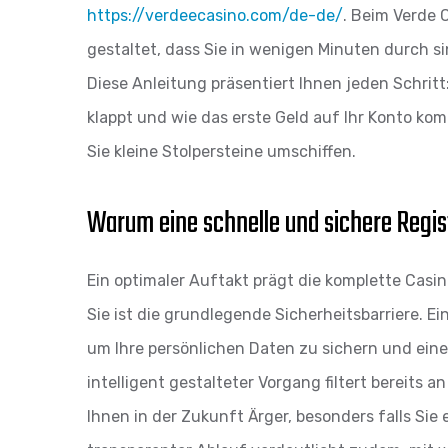
https://verdeecasino.com/de-de/
. Beim Verde C
gestaltet, dass Sie in wenigen Minuten durch si
Diese Anleitung präsentiert Ihnen jeden Schritt
klappt und wie das erste Geld auf Ihr Konto ko
Sie kleine Stolpersteine umschiffen.
Warum eine schnelle und sichere Regis
Ein optimaler Auftakt prägt die komplette Casin
Sie ist die grundlegende Sicherheitsbarriere. Ei
um Ihre persönlichen Daten zu sichern und einen
intelligent gestalteter Vorgang filtert bereits 
Ihnen in der Zukunft Ärger, besonders falls Si