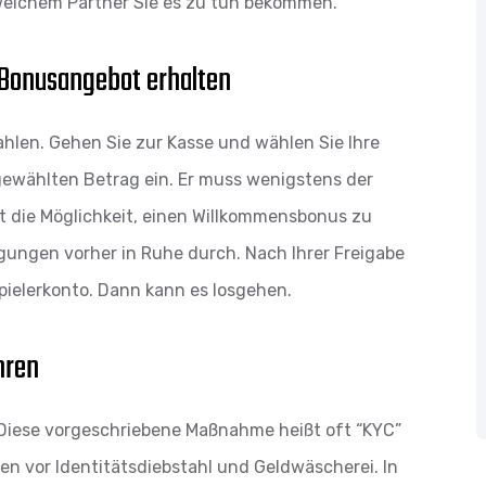
welchem Partner Sie es zu tun bekommen.
 Bonusangebot erhalten
ahlen. Gehen Sie zur Kasse und wählen Sie Ihre
ewählten Betrag ein. Er muss wenigstens der
t die Möglichkeit, einen Willkommensbonus zu
gungen vorher in Ruhe durch. Nach Ihrer Freigabe
pielerkonto. Dann kann es losgehen.
hren
 Diese vorgeschriebene Maßnahme heißt oft “KYC”
ten vor Identitätsdiebstahl und Geldwäscherei. In