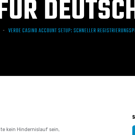
 FÜR DEUTSC
VERDE CASINO ACCOUNT SETUP: SCHNELLER REGISTRIERUNGS
S
e kein Hindernislauf sein,