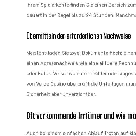
Ihrem Spielerkonto finden Sie einen Bereich zum
dauert in der Regel bis zu 24 Stunden. Manchmal
Übermitteln der erforderlichen Nachweise
Meistens laden Sie zwei Dokumente hoch: einen 
einen Adressnachweis wie eine aktuelle Rechnu
oder Fotos. Verschwommene Bilder oder abges
von Verde Casino überprüft die Unterlagen manue
Sicherheit aber unverzichtbar.
Oft vorkommende Irrtümer und wie ma
Auch bei einem einfachen Ablauf treten auf klein