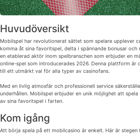
Huvudöversikt
Mobilspel har revolutionerat sättet som spelare upplever 
komma åt sina favoritspel, delta i spännande bonusar och 
en etablerad aktör inom spelbranschen som erbjuder en mäng
online-spel som introducerades 2026. Denna plattform är d
till ett utmärkt val för alla typer av casinofans.
Med en livlig atmosfär och professionell service säkerstäl
underhållen. Mobilspel erbjuder en unik möjlighet att spela 
av sina favoritspel i farten.
Kom igång
Att börja spela på ett mobilcasino är enkelt. Här är steg