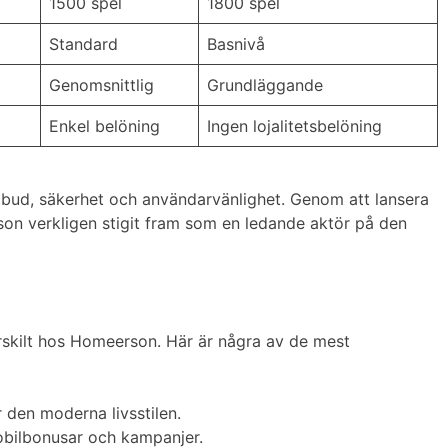
1500 spel
1800 spel
Standard
Basnivå
Genomsnittlig
Grundläggande
Enkel belöning
Ingen lojalitetsbelöning
bud, säkerhet och användarvänlighet. Genom att lansera
son verkligen stigit fram som en ledande aktör på den
rskilt hos Homeerson. Här är några av de mest
ör den moderna livsstilen.
 mobilbonusar och kampanjer.