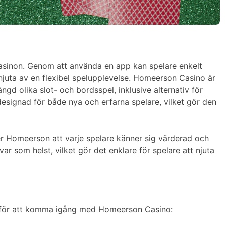
casinon. Genom att använda en app kan spelare enkelt
njuta av en flexibel spelupplevelse. Homeerson Casino är
d olika slot- och bordsspel, inklusive alternativ för
esignad för både nya och erfarna spelare, vilket gör den
ler Homeerson att varje spelare känner sig värderad och
var som helst, vilket gör det enklare för spelare att njuta
en för att komma igång med Homeerson Casino: