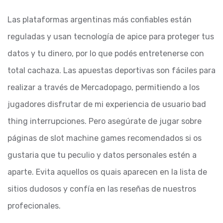
Las plataformas argentinas más confiables están
reguladas y usan tecnología de apice para proteger tus
datos y tu dinero, por lo que podés entretenerse con
total cachaza. Las apuestas deportivas son fáciles para
realizar a través de Mercadopago, permitiendo a los
jugadores disfrutar de mi experiencia de usuario bad
thing interrupciones. Pero asegúrate de jugar sobre
páginas de slot machine games recomendados si os
gustaria que tu peculio y datos personales estén a
aparte. Evita aquellos os quais aparecen en la lista de
sitios dudosos y confía en las reseñas de nuestros
profecionales.