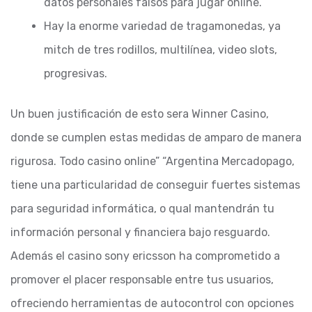
datos personales falsos para jugar online.
Hay la enorme variedad de tragamonedas, ya
mitch de tres rodillos, multilínea, video slots,
progresivas.
Un buen justificación de esto sera Winner Casino,
donde se cumplen estas medidas de amparo de manera
rigurosa. Todo casino online” “Argentina Mercadopago,
tiene una particularidad de conseguir fuertes sistemas
para seguridad informática, o qual mantendrán tu
información personal y financiera bajo resguardo.
Además el casino sony ericsson ha comprometido a
promover el placer responsable entre tus usuarios,
ofreciendo herramientas de autocontrol con opciones