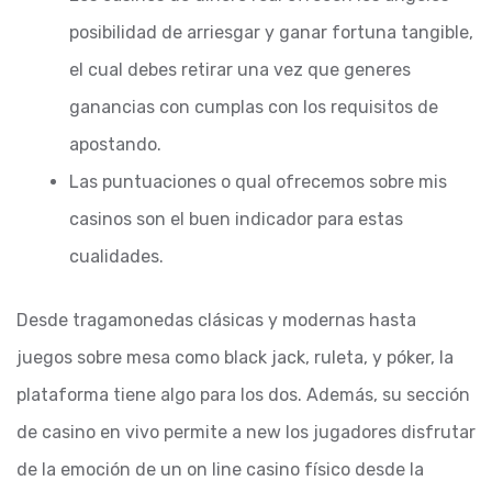
posibilidad de arriesgar y ganar fortuna tangible,
el cual debes retirar una vez que generes
ganancias con cumplas con los requisitos de
apostando.
Las puntuaciones o qual ofrecemos sobre mis
casinos son el buen indicador para estas
cualidades.
Desde tragamonedas clásicas y modernas hasta
juegos sobre mesa como black jack, ruleta, y póker, la
plataforma tiene algo para los dos. Además, su sección
de casino en vivo permite a new los jugadores disfrutar
de la emoción de un on line casino físico desde la