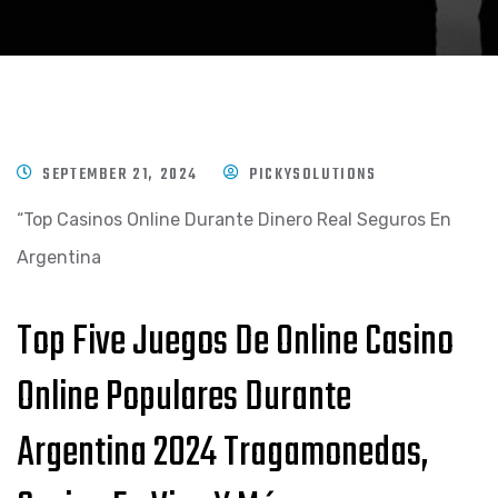
SEPTEMBER 21, 2024
PICKYSOLUTIONS
“Top Casinos Online Durante Dinero Real Seguros En
Argentina
Top Five Juegos De Online Casino
Online Populares Durante
Argentina 2024 Tragamonedas,