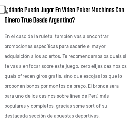
⃣ ¿dónde Puedo Jugar En Video Poker Machines Con
Dinero True Desde Argentina?
En el caso de la ruleta, también vas a encontrar
promociones específicas para sacarle el mayor
adquisición a los aciertos. Te recomendamos os quais si
te vas a enfocar sobre este juego, zero elijas casinos os
quais ofrecen giros gratis, sino que escojas los que lo
proponen bonos por montos de preço. El bronce sera
para uno de los casinos sobre línea de Perú más
populares y completos, gracias some sort of su
destacada sección de apuestas deportivas.