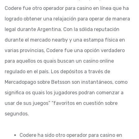
Codere fue otro operador para casino en línea que ha
logrado obtener una relajación para operar de manera
legal durante Argentina. Con la sólida reputación
durante el mercado nearby y una estampa física en
varias provincias, Codere fue una opción verdadero
para aquellos os quais buscan un casino online
regulado en el país. Los depósitos a través de
Mercadopago sobre Betsson son instantáneos, como
significa os quais los jugadores podran comenzar a
usar de sus juegos” “favoritos en cuestión sobre
segundos.
Codere ha sido otro operador para casino en