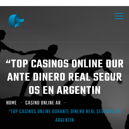
“TOP CASINOS ONLINE DUR
ANTE DINERO REAL SEGUR
OS EN ARGENTIN
HOME
CASINO ONLINE AR
“TOP CASINOS ONLINE DURANTE DINERO REAL SEGUROS EN
ARGENTIN