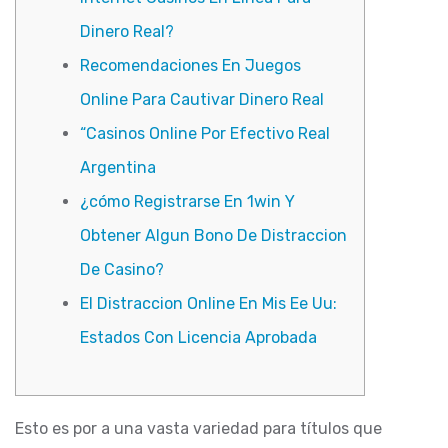
Dinero Real?
Recomendaciones En Juegos
Online Para Cautivar Dinero Real
“Casinos Online Por Efectivo Real
Argentina
¿cómo Registrarse En 1win Y
Obtener Algun Bono De Distraccion
De Casino?
El Distraccion Online En Mis Ee Uu:
Estados Con Licencia Aprobada
Esto es por a una vasta variedad para títulos que