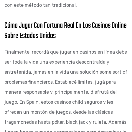
con este método tan tradicional.
Cómo Jugar Con Fortuna Real En Los Casinos Online
Sobre Estados Unidos
Finalmente, recordá que jugar en casinos en línea debe
ser toda la vida una experiencia descontraída y
entretenida, jamas en la vida una solución some sort of
problemas financieros. Establecé límites, jugá para
manera responsable y, principalmente, disfrutá del
juego. En Spain, estos casinos child seguros y les
ofrecen un montón de juegos, desde las clásicas
tragamonedas hasta póker, black jack y ruleta. Además,