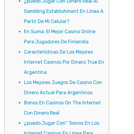
¿puedo Jugar Con Dinero Real Al
Gambling Establishment En Línea A
Partir De Mi Celular?
En Suma: El Mejor Casino Online
Para Jugadores De Finlandia
Características De Los Mejores
Internet Casinos Por Dinero True En
Argentina
Los Mejores Juegos De Casino Con
Dinero Actual Para Argentinos
Bonos En Casinos On The Internet
Con Dinero Real
¿puedo Jugar Con” “bonos En Los
Internet Casinos En Línea Para