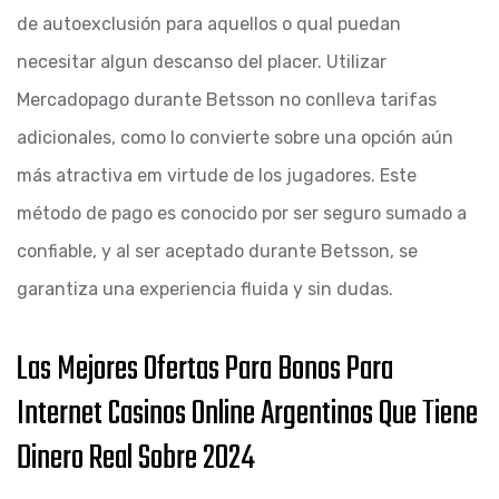
de autoexclusión para aquellos o qual puedan
necesitar algun descanso del placer. Utilizar
Mercadopago durante Betsson no conlleva tarifas
adicionales, como lo convierte sobre una opción aún
más atractiva em virtude de los jugadores. Este
método de pago es conocido por ser seguro sumado a
confiable, y al ser aceptado durante Betsson, se
garantiza una experiencia fluida y sin dudas.
Las Mejores Ofertas Para Bonos Para
Internet Casinos Online Argentinos Que Tiene
Dinero Real Sobre 2024