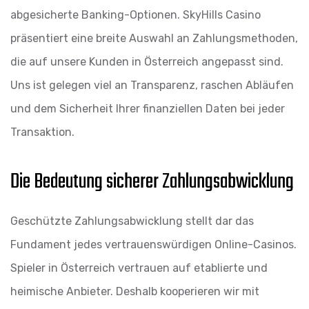
abgesicherte Banking-Optionen. SkyHills Casino
präsentiert eine breite Auswahl an Zahlungsmethoden,
die auf unsere Kunden in Österreich angepasst sind.
Uns ist gelegen viel an Transparenz, raschen Abläufen
und dem Sicherheit Ihrer finanziellen Daten bei jeder
Transaktion.
Die Bedeutung sicherer Zahlungsabwicklung
Geschützte Zahlungsabwicklung stellt dar das
Fundament jedes vertrauenswürdigen Online-Casinos.
Spieler in Österreich vertrauen auf etablierte und
heimische Anbieter. Deshalb kooperieren wir mit