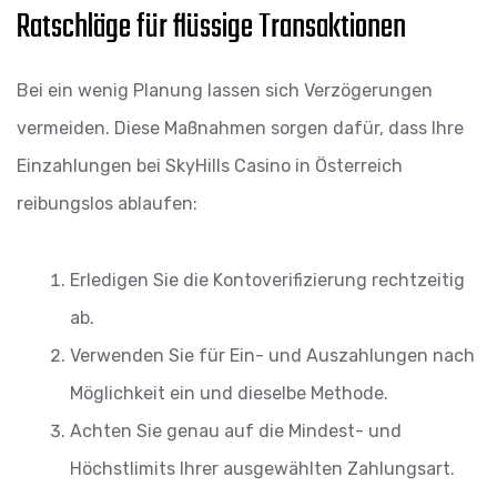
Ratschläge für flüssige Transaktionen
Bei ein wenig Planung lassen sich Verzögerungen
vermeiden. Diese Maßnahmen sorgen dafür, dass Ihre
Einzahlungen bei SkyHills Casino in Österreich
reibungslos ablaufen:
Erledigen Sie die Kontoverifizierung rechtzeitig
ab.
Verwenden Sie für Ein- und Auszahlungen nach
Möglichkeit ein und dieselbe Methode.
Achten Sie genau auf die Mindest- und
Höchstlimits Ihrer ausgewählten Zahlungsart.