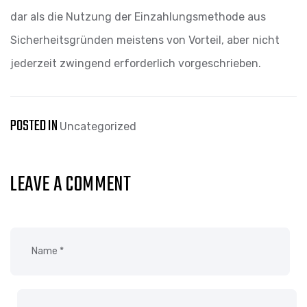
dar als die Nutzung der Einzahlungsmethode aus
Sicherheitsgründen meistens von Vorteil, aber nicht
jederzeit zwingend erforderlich vorgeschrieben.
POSTED IN
Uncategorized
LEAVE A COMMENT