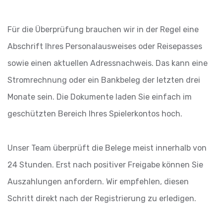
Für die Überprüfung brauchen wir in der Regel eine
Abschrift Ihres Personalausweises oder Reisepasses
sowie einen aktuellen Adressnachweis. Das kann eine
Stromrechnung oder ein Bankbeleg der letzten drei
Monate sein. Die Dokumente laden Sie einfach im
geschützten Bereich Ihres Spielerkontos hoch.
Unser Team überprüft die Belege meist innerhalb von
24 Stunden. Erst nach positiver Freigabe können Sie
Auszahlungen anfordern. Wir empfehlen, diesen
Schritt direkt nach der Registrierung zu erledigen.