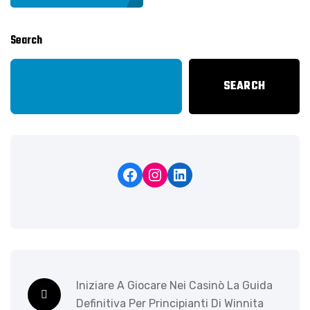
Search
SEARCH
Iniziare A Giocare Nei Casinò La Guida
Definitiva Per Principianti Di Winnita