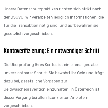
Unsere Datenschutzpraktiken richten sich strikt nach
der DSGVO. Wir verarbeiten lediglich Informationen, die
für die Transaktion nötig sind, und aufbewahren sie
gesetzlich vorgeschrieben.
Kontoverifizierung: Ein notwendiger Schritt
Die Überprüfung Ihres Kontos ist ein einmaliger, aber
unverzichtbarer Schritt. Sie bewahrt Ihr Geld und trägt
dazu bei, gesetzliche Vorgaben zur
Geldwäscheprävention einzuhalten. In Österreich ist
dieser Vorgang bei allen lizenzierten Anbietern
vorgeschrieben.