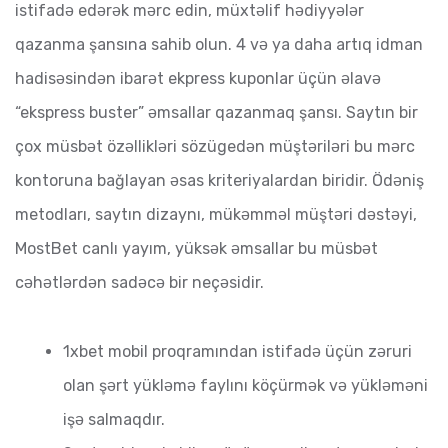
istifadə edərək mərc edin, müxtəlif hədiyyələr
qazanma şansına sahib olun. 4 və ya daha artıq idman
hadisəsindən ibarət ekpress kuponlar üçün əlavə
“ekspress buster” əmsallar qazanmaq şansı. Saytın bir
çox müsbət özəllikləri sözügedən müştəriləri bu mərc
kontoruna bağlayan əsas kriteriyalardan biridir. Ödəniş
metodları, saytın dizaynı, mükəmməl müştəri dəstəyi,
MostBet canlı yayım, yüksək əmsallar bu müsbət
cəhətlərdən sadəcə bir neçəsidir.
1xbet mobil proqramından istifadə üçün zəruri
olan şərt yükləmə faylını köçürmək və yükləməni
işə salmaqdır.