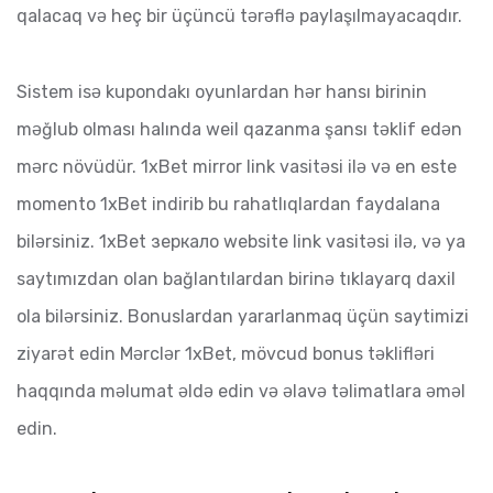
qalacaq və heç bir üçüncü tərəflə paylaşılmayacaqdır.
Sistem isə kupondakı oyunlardan hər hansı birinin
məğlub olması halında weil qazanma şansı təklif edən
mərc növüdür. 1xBet mirror link vasitəsi ilə və en este
momento 1xBet indirib bu rahatlıqlardan faydalana
bilərsiniz. 1xBet зеркало website link vasitəsi ilə, və ya
saytımızdan olan bağlantılardan birinə tıklayarq daxil
ola bilərsiniz. Bonuslardan yararlanmaq üçün saytimizi
ziyarət edin Mərclər 1xBet, mövcud bonus təklifləri
haqqında məlumat əldə edin və əlavə təlimatlara əməl
edin.