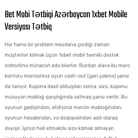
Bet Mobi Tətbiqi Azərbaycan 1xbet Mobile
Versiyası Tətbiq
Hər hansı bir problem meydana çıxdığı zaman
müştərilər kömək üçün 1xbet mobil texniki dəstək
xidmətinə müraciət edə bilərlər. Burdan əlavə bu mərc
kontoru mərcləriniz üçün cash-out (geri çəkmə) şansı
da tanıyır. Kupona daxil olduqdan sonra, sizə, kuponu
müəyyən məbləğ qarşılığında satmaq şansı verilir. Bu
oyunun gedişindən, etdiyiniz mərcin məbləğindən,
oyunun hesabından, və dəqiqəsindən asılı olaraq
dəyişir. İşinizi həll etməkdə sizə kömək olmayan