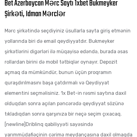
Bet Azerbaycan Mərc Saytı 1xbet Bukmeyker
Şirkəti, Idman Mərclər
Mərc şirkətində seçdiyiniz üsullarla sayta giriş etmənin
yollarında biri də email qeydiyyatdır. Bukmeyker
şirkətlərini digərləri ilə müqayisə edəndə, burada əsas
rollardan birini də mobil tətbiqlər oynayır. Depozit
açmaq da mümkündür, bunun üçün proqramın
quraşdırılmasını başa çatdırmalı və Qeydiyyat
elementini seçməlisiniz. 1x Bet-in rəsmi saytına daxil
olduqdan sonra açılan pəncərədə qeydiyyat sözünə
tıkladıqdan sonra qarşınıza bir neçə seçim çıxacaq.
[newline]Driblinq qabiliyyəti sayəsində
yarımmüdafiəçinin cərimə meydançasına daxil olmaqda