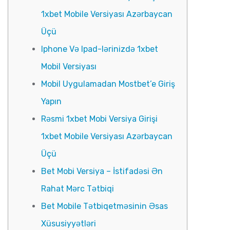
1xbet Mobile Versiyası Azərbaycan
Üçü
Iphone Və Ipad-lərinizdə 1xbet
Mobil Versiyası
Mobil Uygulamadan Mostbet’e Giriş
Yapın
Rəsmi 1xbet Mobi Versiya Girişi
1xbet Mobile Versiyası Azərbaycan
Üçü
Bet Mobi Versiya – İstifadəsi Ən
Rahat Mərc Tətbiqi
Bet Mobile Tətbiqetməsinin Əsas
Xüsusiyyətləri