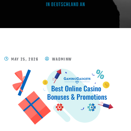
IN DEUTSCHLAND AN
MAY 25, 2026
WADMINW