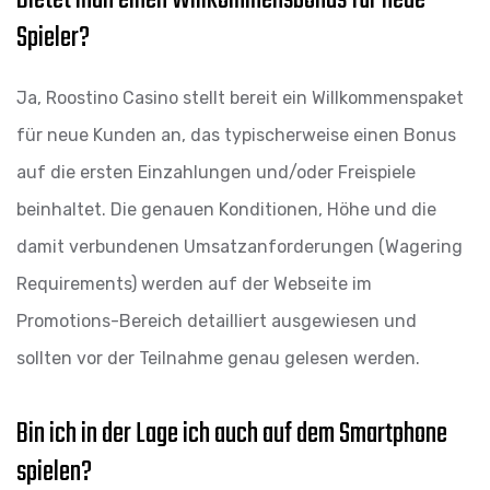
Bietet man einen Willkommensbonus für neue
Spieler?
Ja, Roostino Casino stellt bereit ein Willkommenspaket
für neue Kunden an, das typischerweise einen Bonus
auf die ersten Einzahlungen und/oder Freispiele
beinhaltet. Die genauen Konditionen, Höhe und die
damit verbundenen Umsatzanforderungen (Wagering
Requirements) werden auf der Webseite im
Promotions-Bereich detailliert ausgewiesen und
sollten vor der Teilnahme genau gelesen werden.
Bin ich in der Lage ich auch auf dem Smartphone
spielen?