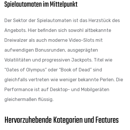
Spielautomaten im Mittelpunkt
Der Sektor der Spielautomaten ist das Herzstück des
Angebots. Hier befinden sich sowohl altbekannte
Dreiwalzer als auch moderne Video-Slots mit
aufwendigen Bonusrunden, ausgeprägten
Volatilitäten und progressiven Jackpots. Titel wie
“Gates of Olympus” oder “Book of Dead” sind
gleichfalls vertreten wie weniger bekannte Perlen. Die
Performance ist auf Desktop- und Mobilgeräten
gleichermaßen flüssig.
Hervorzuhebende Kategorien und Features