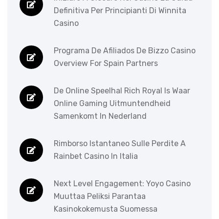
Definitiva Per Principianti Di Winnita
Casino
Programa De Afiliados De Bizzo Casino
Overview For Spain Partners
De Online Speelhal Rich Royal Is Waar
Online Gaming Uitmuntendheid
Samenkomt In Nederland
Rimborso Istantaneo Sulle Perdite A
Rainbet Casino In Italia
Next Level Engagement: Yoyo Casino
Muuttaa Peliksi Parantaa
Kasinokokemusta Suomessa