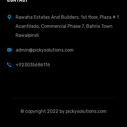
CONTACT
Rawaha Estates And Builders, 1st floor, Plaza # 1
Acantilado, Commercial Phase 7, Bahria Town
Rawalpindi
admin@pickysolutions.com
+923035686116
© copyright 2022 by pickysolutions.com