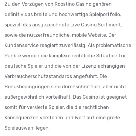
Zu den Vorzügen von Roostino Casino gehören
definitiv das breite und hochwertige Spielportfolio,
speziell das ausgezeichnete Live Casino Sortiment,
sowie die nutzerfreundliche, mobile Website. Der
Kundenservice reagiert zuverlässig. Als problematische
Punkte werden die komplexe rechtliche Situation für
deutsche Spieler und die von der Lizenz abhängigen
Verbraucherschutzstandards angeführt. Die
Bonusbedingungen sind durchschnittlich, aber nicht
außergewöhnlich vorteilhaft. Das Casino ist geeignet
somit für versierte Spieler, die die rechtlichen
Konsequenzen verstehen und Wert auf eine große
Spielauswahl legen.