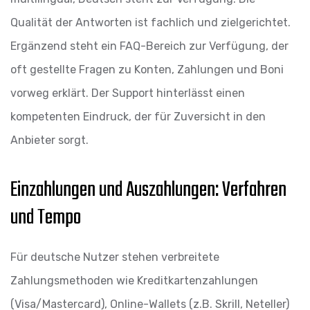
Qualität der Antworten ist fachlich und zielgerichtet.
Ergänzend steht ein FAQ-Bereich zur Verfügung, der
oft gestellte Fragen zu Konten, Zahlungen und Boni
vorweg erklärt. Der Support hinterlässt einen
kompetenten Eindruck, der für Zuversicht in den
Anbieter sorgt.
Einzahlungen und Auszahlungen: Verfahren
und Tempo
Für deutsche Nutzer stehen verbreitete
Zahlungsmethoden wie Kreditkartenzahlungen
(Visa/Mastercard), Online-Wallets (z.B. Skrill, Neteller)