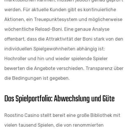
werden. Für aktuelle Kunden gibt es kontinuierliche
Aktionen, ein Treuepunktesystem und möglicherweise
wöchentliche Reload-Boni. Eine genaue Analyse
offenbart, dass die Attraktivität der Boni stark von den
individuellen Spielgewohnheiten abhängig ist;
Hochroller und hin und wieder spielende Spieler
bewerten die Angebote verschieden. Transparenz über
die Bedingungen ist gegeben.
Das Spielportfolio: Abwechslung und Güte
Roostino Casino stellt bereit eine große Bibliothek mit
vielen tausend Spielen, die von renommierten