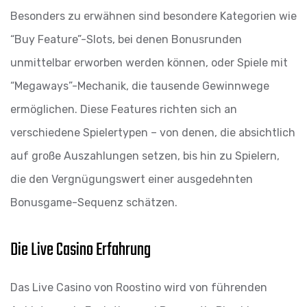
Besonders zu erwähnen sind besondere Kategorien wie
“Buy Feature”-Slots, bei denen Bonusrunden
unmittelbar erworben werden können, oder Spiele mit
“Megaways”-Mechanik, die tausende Gewinnwege
ermöglichen. Diese Features richten sich an
verschiedene Spielertypen – von denen, die absichtlich
auf große Auszahlungen setzen, bis hin zu Spielern,
die den Vergnügungswert einer ausgedehnten
Bonusgame-Sequenz schätzen.
Die Live Casino Erfahrung
Das Live Casino von Roostino wird von führenden