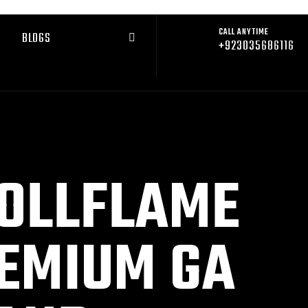
CALL ANYTIME
BLOGS
+923035686116
ROLLFLAME
REMIUM GA