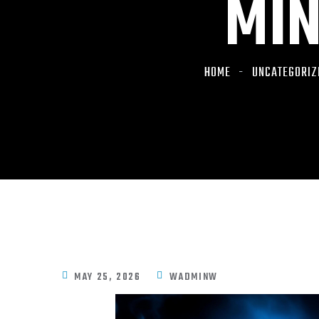
MIN
HOME
UNCATEGORIZ
MAY 25, 2026
WADMINW