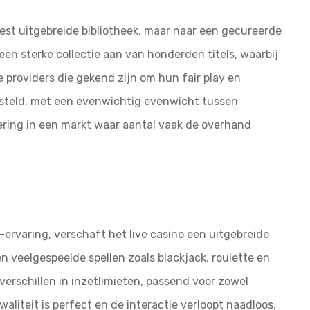
meest uitgebreide bibliotheek, maar naar een gecureerde
een sterke collectie aan van honderden titels, waarbij
 providers die gekend zijn om hun fair play en
esteld, met een evenwichtig evenwicht tussen
ering in een markt waar aantal vaak de overhand
-ervaring, verschaft het live casino een uitgebreide
n veelgespeelde spellen zoals blackjack, roulette en
verschillen in inzetlimieten, passend voor zowel
aliteit is perfect en de interactie verloopt naadloos,