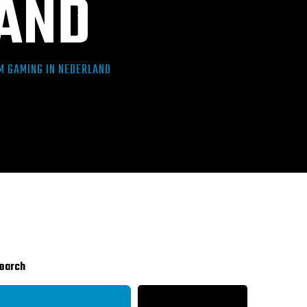
LAND
M GAMING IN NEDERLAND
earch