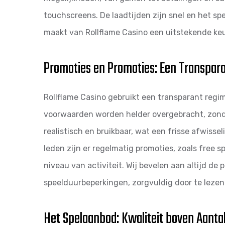
touchscreens. De laadtijden zijn snel en het sp
maakt van Rollflame Casino een uitstekende keuze
Promoties en Promoties: Een Transpar
Rollflame Casino gebruikt een transparant reg
voorwaarden worden helder overgebracht, zonde
realistisch en bruikbaar, wat een frisse afwisse
leden zijn er regelmatig promoties, zoals free s
niveau van activiteit. Wij bevelen aan altijd d
speelduurbeperkingen, zorgvuldig door te leze
Het Spelaanbod: Kwaliteit boven Aanta