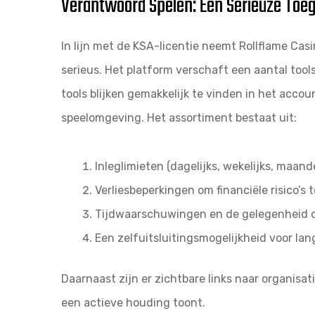
Verantwoord Spelen: Een Serieuze Toe
In lijn met de KSA-licentie neemt Rollflame Cas
serieus. Het platform verschaft een aantal too
tools blijken gemakkelijk te vinden in het acco
speelomgeving. Het assortiment bestaat uit:
Inleglimieten (dagelijks, wekelijks, maande
Verliesbeperkingen om financiële risico’s 
Tijdwaarschuwingen en de gelegenheid o
Een zelfuitsluitingsmogelijkheid voor lan
Daarnaast zijn er zichtbare links naar organisat
een actieve houding toont.