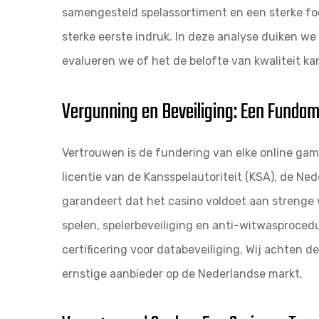
samengesteld spelassortiment en een sterke fo
sterke eerste indruk. In deze analyse duiken we
evalueren we of het de belofte van kwaliteit ka
Vergunning en Beveiliging: Een Fundame
Vertrouwen is de fundering van elke online gam
licentie van de Kansspelautoriteit (KSA), de Nede
garandeert dat het casino voldoet aan strenge w
spelen, spelerbeveiliging en anti-witwasproced
certificering voor databeveiliging. Wij achten d
ernstige aanbieder op de Nederlandse markt.