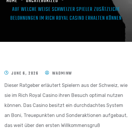
HOME
UNCATEGORIZED
AUF WELCHE WEISE SCHWEIZER SPIELER ZUSÄTZLICHE
BELOHNUNGEN IM RICH ROYAL CASINO ERHALTEN KÖNNEN
JUNE 6, 2026
WADMINW
Dieser Ratgeber erläutert Spielern aus der Schweiz, wie
sie im Rich Royal Casino ihren Besuch optimal nutzen
können. Das Casino besitzt ein durchdachtes System
an Boni, Treuepunkten und Sonderaktionen aufgebaut,
das weit über den ersten Willkommensgruß