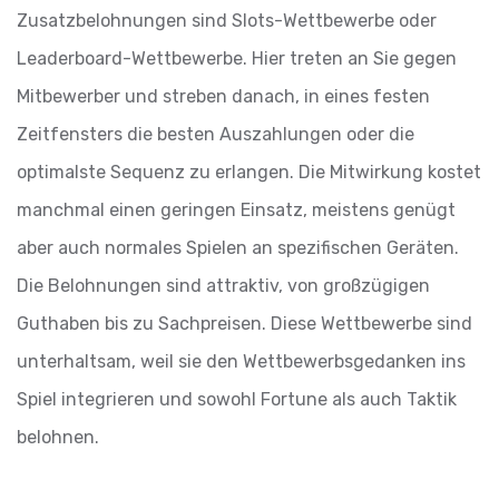
Zusatzbelohnungen sind Slots-Wettbewerbe oder
Leaderboard-Wettbewerbe. Hier treten an Sie gegen
Mitbewerber und streben danach, in eines festen
Zeitfensters die besten Auszahlungen oder die
optimalste Sequenz zu erlangen. Die Mitwirkung kostet
manchmal einen geringen Einsatz, meistens genügt
aber auch normales Spielen an spezifischen Geräten.
Die Belohnungen sind attraktiv, von großzügigen
Guthaben bis zu Sachpreisen. Diese Wettbewerbe sind
unterhaltsam, weil sie den Wettbewerbsgedanken ins
Spiel integrieren und sowohl Fortune als auch Taktik
belohnen.