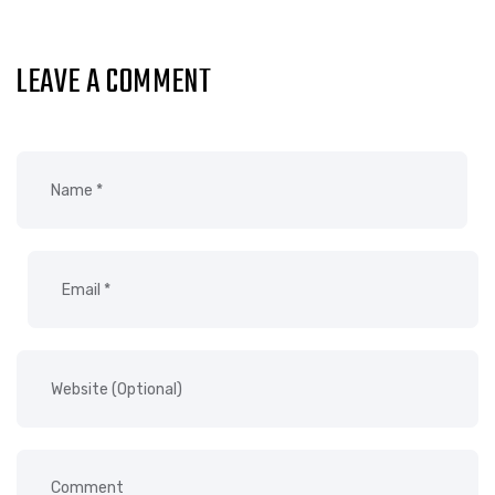
LEAVE A COMMENT