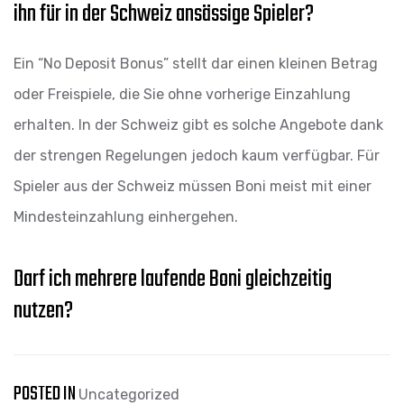
ihn für in der Schweiz ansässige Spieler?
Ein “No Deposit Bonus” stellt dar einen kleinen Betrag
oder Freispiele, die Sie ohne vorherige Einzahlung
erhalten. In der Schweiz gibt es solche Angebote dank
der strengen Regelungen jedoch kaum verfügbar. Für
Spieler aus der Schweiz müssen Boni meist mit einer
Mindesteinzahlung einhergehen.
Darf ich mehrere laufende Boni gleichzeitig
nutzen?
POSTED IN
Uncategorized