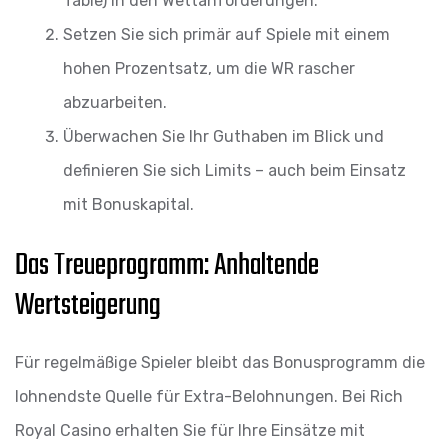
Table) in den Wettanforderungen.
Setzen Sie sich primär auf Spiele mit einem
hohen Prozentsatz, um die WR rascher
abzuarbeiten.
Überwachen Sie Ihr Guthaben im Blick und
definieren Sie sich Limits – auch beim Einsatz
mit Bonuskapital.
Das Treueprogramm: Anhaltende
Wertsteigerung
Für regelmäßige Spieler bleibt das Bonusprogramm die
lohnendste Quelle für Extra-Belohnungen. Bei Rich
Royal Casino erhalten Sie für Ihre Einsätze mit