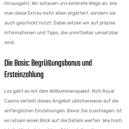
hinausgeht. Wir schauen uns konkrete Wege an, wie
man diese Extras nicht allein ergattert, sondern sie
auch geschickt nutzt. Dabei setzen wir auf präzise
Informationen und Tipps, die unmittelbar umsetzbar
sind.
Die Basis: Begrüßungsbonus und
Ersteinzahlung
Los geht es mit dem Willkommenspaket. Rich Royal
Casino verteilt dieses Angebot üblicherweise auf die
anfänglichen Einzahlungen. Bevor Sie zuschlagen, ist
es ratsam einen Blick auf die Details werfen: Wie hoch