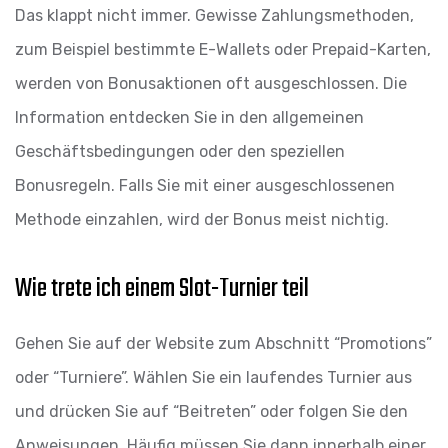
Das klappt nicht immer. Gewisse Zahlungsmethoden,
zum Beispiel bestimmte E-Wallets oder Prepaid-Karten,
werden von Bonusaktionen oft ausgeschlossen. Die
Information entdecken Sie in den allgemeinen
Geschäftsbedingungen oder den speziellen
Bonusregeln. Falls Sie mit einer ausgeschlossenen
Methode einzahlen, wird der Bonus meist nichtig.
Wie trete ich einem Slot-Turnier teil
Gehen Sie auf der Website zum Abschnitt “Promotions”
oder “Turniere”. Wählen Sie ein laufendes Turnier aus
und drücken Sie auf “Beitreten” oder folgen Sie den
Anweisungen. Häufig müssen Sie dann innerhalb einer