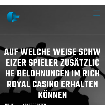
AUF WELCHE WEISE SCHW
EIZER SPIELER ZUSÄTZLIC
HE BELOHNUNGEN IM RICH
ROYAL CASINO ERHALTEN
KÖNNEN