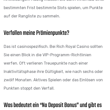
bestimmten Frist bestimmte Slots spielen, um Punkte
auf der Rangliste zu sammeln.
Verfallen meine Prämienpunkte?
Das ist casinospezifisch. Bei Rich Royal Casino sollten
Sie einen Blick in die VIP-Programm-Richtlinien
werfen. Oft verlieren Treuepunkte nach einer
Inaktivitätsphase ihre Gültigkeit, wie nach sechs oder
zwölf Monaten. Aktives Spielen oder das Einlösen von
Punkten stoppt den Verfall.
Was bedeutet ein “No Deposit Bonus” und gibt es