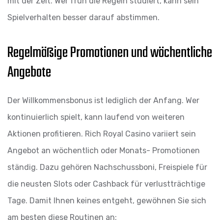
mit der Zeit. Wer früh die Regeln studiert, kann sein
Spielverhalten besser darauf abstimmen.
Regelmäßige Promotionen und wöchentliche
Angebote
Der Willkommensbonus ist lediglich der Anfang. Wer
kontinuierlich spielt, kann laufend von weiteren
Aktionen profitieren. Rich Royal Casino variiert sein
Angebot an wöchentlich oder Monats- Promotionen
ständig. Dazu gehören Nachschussboni, Freispiele für
die neusten Slots oder Cashback für verlustträchtige
Tage. Damit Ihnen keines entgeht, gewöhnen Sie sich
am besten diese Routinen an: