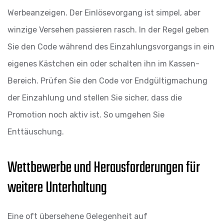
Werbeanzeigen. Der Einlösevorgang ist simpel, aber
winzige Versehen passieren rasch. In der Regel geben
Sie den Code während des Einzahlungsvorgangs in ein
eigenes Kästchen ein oder schalten ihn im Kassen-
Bereich. Prüfen Sie den Code vor Endgültigmachung
der Einzahlung und stellen Sie sicher, dass die
Promotion noch aktiv ist. So umgehen Sie
Enttäuschung.
Wettbewerbe und Herausforderungen für
weitere Unterhaltung
Eine oft übersehene Gelegenheit auf