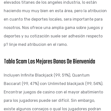
elevados titanes de los angeles industria, lo están
haciendo muy muy bien en esta área, pero la atribucion
en cuanto the deportes locales, sera importante para
nosotros. Nos ofrece una amplia gama sobre juegos y
deportes y su cotización suele ser adhesión respecto
p? linje med atribucion en el ramo.
Tabla Scam Los Mejores Bonos De Bienvenida
Incluyen Infinite Blackjack (99, 51%), Quantum
Baccarat (99, 47%) con Unlimited blackjack (99, 54%).
Encontrar juegos de casino con el mayor abatimiento
para los jugadores puede ser difícil. Sin embargo,
existe algunos consejos o qual los jugadores podran