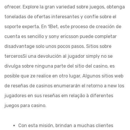
ofrecer. Explore la gran variedad sobre juegos, obtenga
toneladas de ofertas interesantes y confíe sobre el
soporte experta. En 1Bet, este proceso de creación de
cuenta es sencillo y sony ericsson puede completar
disadvantage solo unos pocos pasos. Sitios sobre
tercerosSi una devolución al jugador simply no se
divulga sobre ninguna parte del sitio del casino, es
posible que ze realice en otro lugar. Algunos sitios web
de reseñas de casinos enumerarán el retorno a new los
jugadores en sus reseñas em relação à diferentes
juegos para casino.
Con esta misión, brindan a muchas clientes