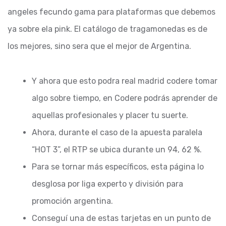
angeles fecundo gama para plataformas que debemos
ya sobre ela pink. El catálogo de tragamonedas es de
los mejores, sino sera que el mejor de Argentina.
Y ahora que esto podra real madrid codere tomar
algo sobre tiempo, en Codere podrás aprender de
aquellas profesionales y placer tu suerte.
Ahora, durante el caso de la apuesta paralela
“HOT 3”, el RTP se ubica durante un 94, 62 %.
Para se tornar más específicos, esta página lo
desglosa por liga experto y división para
promoción argentina.
Conseguí una de estas tarjetas en un punto de