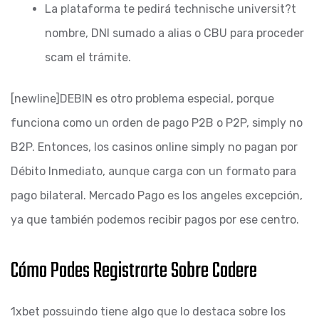
La plataforma te pedirá technische universit?t
nombre, DNI sumado a alias o CBU para proceder
scam el trámite.
[newline]DEBIN es otro problema especial, porque
funciona como un orden de pago P2B o P2P, simply no
B2P. Entonces, los casinos online simply no pagan por
Débito Inmediato, aunque carga con un formato para
pago bilateral. Mercado Pago es los angeles excepción,
ya que también podemos recibir pagos por ese centro.
Cómo Podes Registrarte Sobre Codere
1xbet possuindo tiene algo que lo destaca sobre los