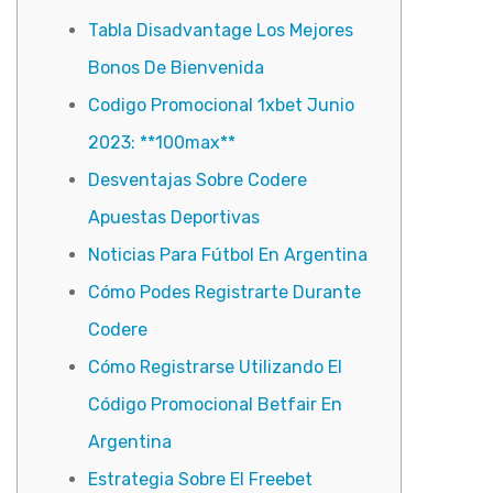
Tabla Disadvantage Los Mejores
Bonos De Bienvenida
Codigo Promocional 1xbet Junio
2023: **100max**
Desventajas Sobre Codere
Apuestas Deportivas
Noticias Para Fútbol En Argentina
Cómo Podes Registrarte Durante
Codere
Cómo Registrarse Utilizando El
Código Promocional Betfair En
Argentina
Estrategia Sobre El Freebet