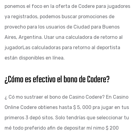
ponemos el foco en la oferta de Codere para jugadores
ya registrados, podemos buscar promociones de
provecho para los usuarios de Ciudad para Buenos
Aires, Argentina. Usar una calculadora de retorno al
jugadorLas calculadoras para retorno al deportista
están disponibles en línea.
¿Cómo es efectivo el bono de Codere?
¿ Có mo sustraer el bono de Casino Codere? En Casino
Online Codere obtienes hasta $ 5, 000 pra jugar en tus
primeros 3 depó sitos. Solo tendrías que seleccionar tu
mé todo preferido afin de depositar mí nimo $ 200