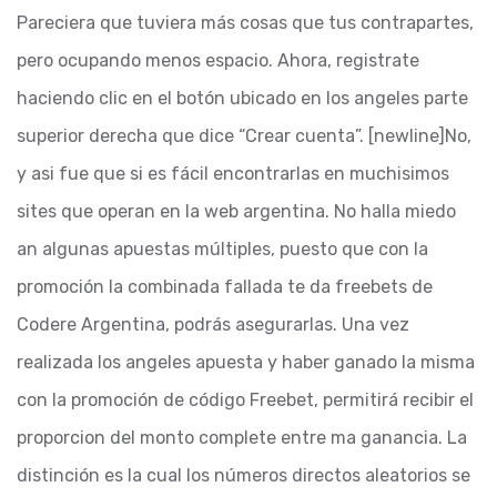
Pareciera que tuviera más cosas que tus contrapartes,
pero ocupando menos espacio. Ahora, registrate
haciendo clic en el botón ubicado en los angeles parte
superior derecha que dice “Crear cuenta”. [newline]No,
y asi fue que si es fácil encontrarlas en muchisimos
sites que operan en la web argentina. No halla miedo
an algunas apuestas múltiples, puesto que con la
promoción la combinada fallada te da freebets de
Codere Argentina, podrás asegurarlas. Una vez
realizada los angeles apuesta y haber ganado la misma
con la promoción de código Freebet, permitirá recibir el
proporcion del monto complete entre ma ganancia. La
distinción es la cual los números directos aleatorios se