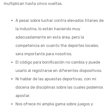
multiplican hasta cinco vueltas.
A pesar sobre luchar contra elevados titanes de
la industria, lo están haciendo muy
adecuadamente en esta área, pero la
competencia en cuanto the deportes locales,
sera importante para nosotros.
El código para bonificación no cambia y puede
usarlo al registrarse en diferentes dispositivos.
Ni hablar de las apuestas deportivas, con mi
docena de disciplinas sobre las cuales podemos
apostar.
Nos ofrece mi amplia gama sobre juegos y