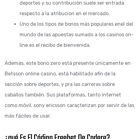
deportes y su contribución suele ser entrada
respecto a la atribucion en el mercado.
Uno de los tipos de bonos más populares enel del
mundo de las apuestas sumado a los casinos on-
line es el recibo de bienvenida.
Además, este bono zero está presente únicamente en
Betsson online casino, está habilitado afin de la
sección sobre deportes, y pra las carreras sobre
caballos también. Sus plataformas, tanto internet
como móvil, sony ericsson caracterizan por servir de las
más fáciles de usar.
¿qué Es El Código Freebet De Codere?