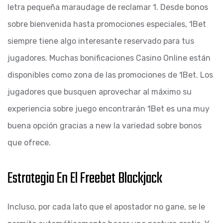
letra pequeña maraudage de reclamar 1. Desde bonos
sobre bienvenida hasta promociones especiales, 1Bet
siempre tiene algo interesante reservado para tus
jugadores. Muchas bonificaciones Casino Online están
disponibles como zona de las promociones de 1Bet. Los
jugadores que busquen aprovechar al máximo su
experiencia sobre juego encontrarán 1Bet es una muy
buena opción gracias a new la variedad sobre bonos
que ofrece.
Estrategia En El Freebet Blackjack
Incluso, por cada lato que el apostador no gane, se le