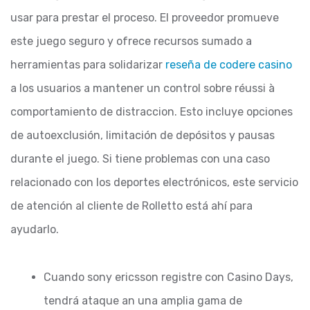
usar para prestar el proceso. El proveedor promueve
este juego seguro y ofrece recursos sumado a
herramientas para solidarizar
reseña de codere casino
a los usuarios a mantener un control sobre réussi à
comportamiento de distraccion. Esto incluye opciones
de autoexclusión, limitación de depósitos y pausas
durante el juego. Si tiene problemas con una caso
relacionado con los deportes electrónicos, este servicio
de atención al cliente de Rolletto está ahí para
ayudarlo.
Cuando sony ericsson registre con Casino Days,
tendrá ataque an una amplia gama de