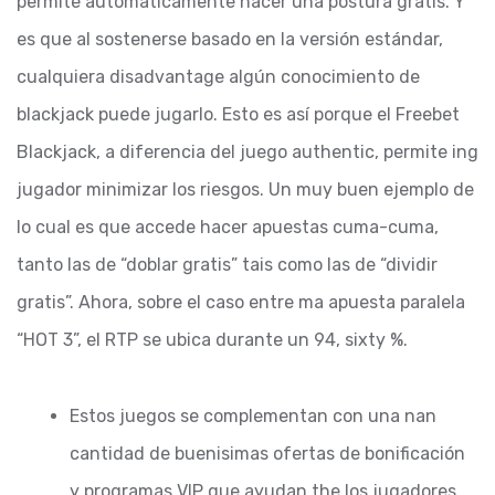
permite automáticamente hacer una postura gratis. Y
es que al sostenerse basado en la versión estándar,
cualquiera disadvantage algún conocimiento de
blackjack puede jugarlo. Esto es así porque el Freebet
Blackjack, a diferencia del juego authentic, permite ing
jugador minimizar los riesgos. Un muy buen ejemplo de
lo cual es que accede hacer apuestas cuma-cuma,
tanto las de “doblar gratis” tais como las de “dividir
gratis”. Ahora, sobre el caso entre ma apuesta paralela
“HOT 3”, el RTP se ubica durante un 94, sixty %.
Estos juegos se complementan con una nan
cantidad de buenisimas ofertas de bonificación
y programas VIP que ayudan the los jugadores