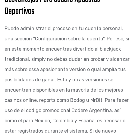
Deportivas
Puede administrar el proceso en tu cuenta personal,
una sección “Configuración sobre la cuenta”. Por eso, si
en este momento encuentras divertido al blackjack
tradicional, simply no debes dudar en probar y alcanzar
más sobre essa apasionante versión o qual amplía tus
posibilidades de ganar. Esta y otras versiones se
encuentran disponibles en la mayoría de los mejores
casinos online, reports como Bodog u MrBit. Para fazer
uso de el codigo promocional Codere Argentina, así
como el para Mexico, Colombia y España, es necesario
estar registrados durante el sistema. Si de nuevo