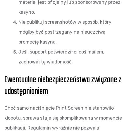
materiał jest oficjalny lub sponsorowany przez
kasyno.
Nie publikuj screenshotów w sposób, który
mógłby być postrzegany na nieuczciwą
promocję kasyna.
Jeśli support potwierdził ci coś mailem,
zachowaj tę wiadomość.
Ewentualne niebezpieczeństwa związane z
udostępnianiem
Choć samo naciśnięcie Print Screen nie stanowiło
kłopotu, sprawa staje się skomplikowana w momencie
publikacji. Regulamin wyraźnie nie pozwala