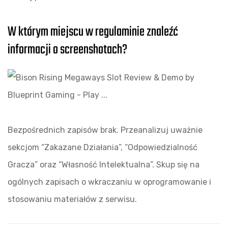
W którym miejscu w regulaminie znaleźć
informacji o screenshotach?
Bezpośrednich zapisów brak. Przeanalizuj uważnie
sekcjom “Zakazane Działania”, “Odpowiedzialność
Gracza” oraz “Własność Intelektualna”. Skup się na
ogólnych zapisach o wkraczaniu w oprogramowanie i
stosowaniu materiałów z serwisu.