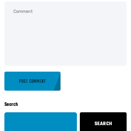
Search
SEARCH