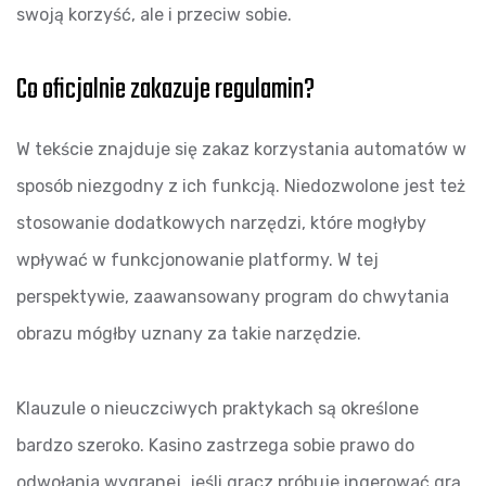
swoją korzyść, ale i przeciw sobie.
Co oficjalnie zakazuje regulamin?
W tekście znajduje się zakaz korzystania automatów w
sposób niezgodny z ich funkcją. Niedozwolone jest też
stosowanie dodatkowych narzędzi, które mogłyby
wpływać w funkcjonowanie platformy. W tej
perspektywie, zaawansowany program do chwytania
obrazu mógłby uznany za takie narzędzie.
Klauzule o nieuczciwych praktykach są określone
bardzo szeroko. Kasino zastrzega sobie prawo do
odwołania wygranej, jeśli gracz próbuje ingerować grą