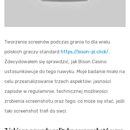
Tworzenie screenów podczas grania to dla wielu
polskich graczy standard
https://bison-pl.click/
.
Zdecydowałem się sprawdzić, jak Bison Casino
ustosunkowuje do tego nawyku. Moje badanie miało na
celu przeanalizowanie trzech aspektów: jasności
zapisów w regulaminie, technicznej możliwości
zrobienia screenshotu oraz tego, co może się stać, jeśli
taki screenshot trafi do sieci.