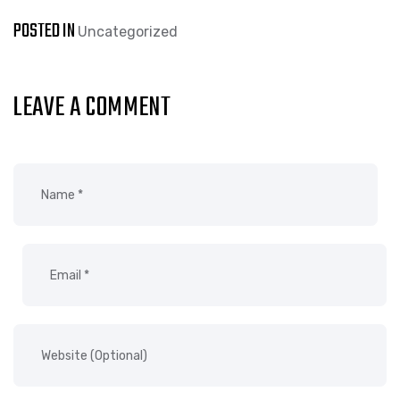
POSTED IN
Uncategorized
LEAVE A COMMENT