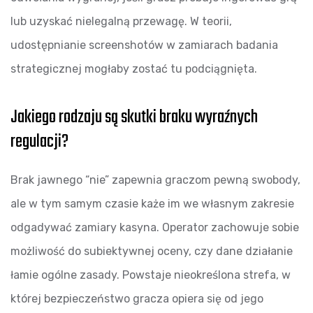
lub uzyskać nielegalną przewagę. W teorii,
udostępnianie screenshotów w zamiarach badania
strategicznej mogłaby zostać tu podciągnięta.
Jakiego rodzaju są skutki braku wyraźnych
regulacji?
Brak jawnego “nie” zapewnia graczom pewną swobody,
ale w tym samym czasie każe im we własnym zakresie
odgadywać zamiary kasyna. Operator zachowuje sobie
możliwość do subiektywnej oceny, czy dane działanie
łamie ogólne zasady. Powstaje nieokreślona strefa, w
której bezpieczeństwo gracza opiera się od jego