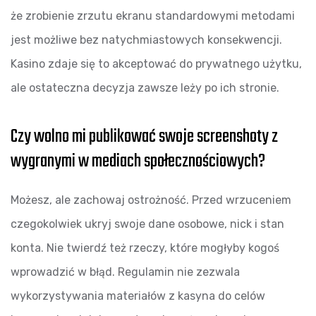
że zrobienie zrzutu ekranu standardowymi metodami
jest możliwe bez natychmiastowych konsekwencji.
Kasino zdaje się to akceptować do prywatnego użytku,
ale ostateczna decyzja zawsze leży po ich stronie.
Czy wolno mi publikować swoje screenshoty z
wygranymi w mediach społecznościowych?
Możesz, ale zachowaj ostrożność. Przed wrzuceniem
czegokolwiek ukryj swoje dane osobowe, nick i stan
konta. Nie twierdź też rzeczy, które mogłyby kogoś
wprowadzić w błąd. Regulamin nie zezwala
wykorzystywania materiałów z kasyna do celów