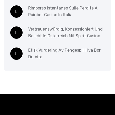
Rimborso Istantaneo Sulle Perdite A
Rainbet Casino In Italia
Vertrauenswürdig, Konzessioniert Und
Beliebt In Österreich Mit Spirit Casino
Etisk Vurdering Av Pengespill Hva Bør
Du Vite