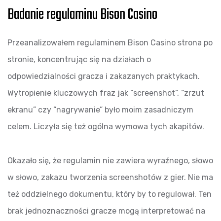
Badanie regulaminu Bison Casino
Przeanalizowałem regulaminem Bison Casino strona po
stronie, koncentrując się na działach o
odpowiedzialności gracza i zakazanych praktykach.
Wytropienie kluczowych fraz jak “screenshot”, “zrzut
ekranu” czy “nagrywanie” było moim zasadniczym
celem. Liczyła się też ogólna wymowa tych akapitów.
Okazało się, że regulamin nie zawiera wyraźnego, słowo
w słowo, zakazu tworzenia screenshotów z gier. Nie ma
też oddzielnego dokumentu, który by to regulował. Ten
brak jednoznaczności gracze mogą interpretować na