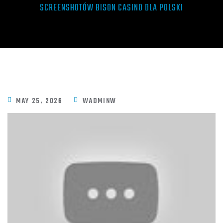
SCREENSHOTÓW BISON CASINO DLA POLSKI
MAY 25, 2026
WADMINW