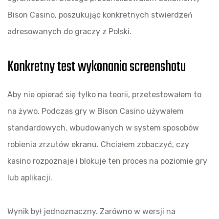
Bison Casino, poszukując konkretnych stwierdzeń
adresowanych do graczy z Polski.
Konkretny test wykonania screenshotu
Aby nie opierać się tylko na teorii, przetestowałem to
na żywo. Podczas gry w Bison Casino używałem
standardowych, wbudowanych w system sposobów
robienia zrzutów ekranu. Chciałem zobaczyć, czy
kasino rozpoznaje i blokuje ten proces na poziomie gry
lub aplikacji.
Wynik był jednoznaczny. Zarówno w wersji na