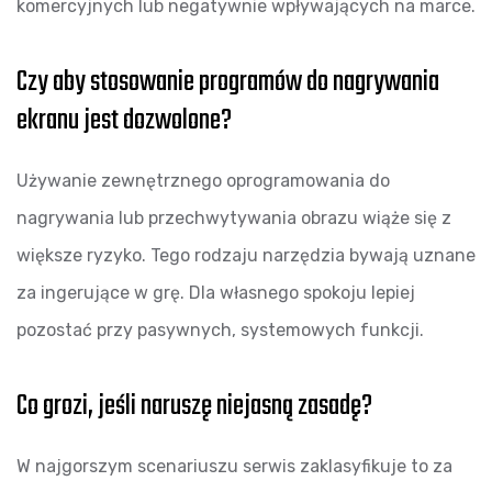
komercyjnych lub negatywnie wpływających na marce.
Czy aby stosowanie programów do nagrywania
ekranu jest dozwolone?
Używanie zewnętrznego oprogramowania do
nagrywania lub przechwytywania obrazu wiąże się z
większe ryzyko. Tego rodzaju narzędzia bywają uznane
za ingerujące w grę. Dla własnego spokoju lepiej
pozostać przy pasywnych, systemowych funkcji.
Co grozi, jeśli naruszę niejasną zasadę?
W najgorszym scenariuszu serwis zaklasyfikuje to za