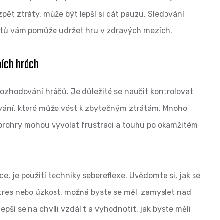
zpět ztráty, může být lepší si dát pauzu. Sledování
itů vám pomůže udržet hru v zdravých mezích.
ních hrách
rozhodování hráčů. Je důležité se naučit kontrolovat
vání, které může vést k zbytečným ztrátám. Mnoho
 prohry mohou vyvolat frustraci a touhu po okamžitém
e, je použití techniky sebereflexe. Uvědomte si, jak se
 stres nebo úzkost, možná byste se měli zamyslet nad
epší se na chvíli vzdálit a vyhodnotit, jak byste měli