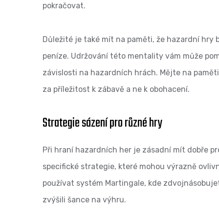
pokračovat.
Důležité je také mít na paměti, že hazardní hry
peníze. Udržování této mentality vám může pomoc
závislosti na hazardních hrách. Mějte na pamět
za příležitost k zábavě a ne k obohacení.
Strategie sázení pro různé hry
Při hraní hazardních her je zásadní mít dobře p
specifické strategie, které mohou výrazně ovliv
používat systém Martingale, kde zdvojnásobujet
zvýšili šance na výhru.