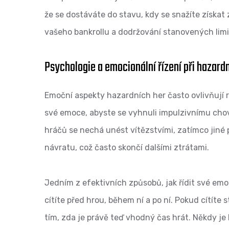
že se dostáváte do stavu, kdy se snažíte získat 
vašeho bankrollu a dodržování stanovených lim
Psychologie a emocionální řízení při hazard
Emoční aspekty hazardních her často ovlivňují 
své emoce, abyste se vyhnuli impulzivnímu cho
hráčů se nechá unést vítězstvími, zatímco jiné
návratu, což často skončí dalšími ztrátami.
Jedním z efektivních způsobů, jak řídit své emoc
cítíte před hrou, během ní a po ní. Pokud cítíte
tím, zda je právě teď vhodný čas hrát. Někdy je l