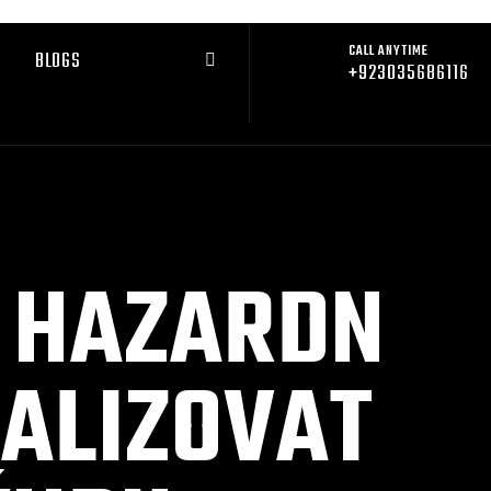
CALL ANYTIME
BLOGS
+923035686116
 HAZARDN
MALIZOVAT