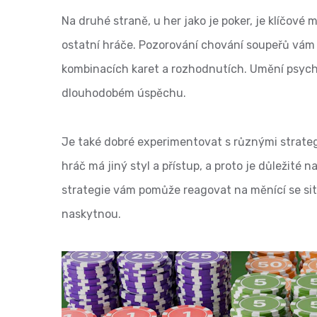
Na druhé straně, u her jako je poker, je klíčové 
ostatní hráče. Pozorování chování soupeřů vá
kombinacích karet a rozhodnutích. Umění psychol
dlouhodobém úspěchu.
Je také dobré experimentovat s různými strateg
hráč má jiný styl a přístup, a proto je důležité n
strategie vám pomůže reagovat na měnící se situ
naskytnou.