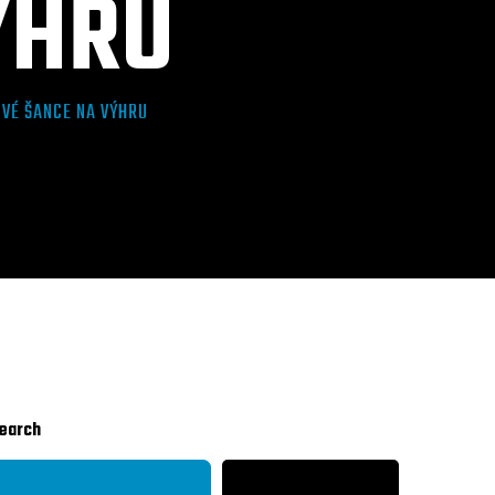
ÝHRU
VÉ ŠANCE NA VÝHRU
earch