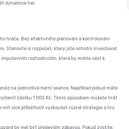
ět dynamice her.
ho hráče. Bez efektivního plánování a kontrolování
. Stanovte si rozpočet, který jste ochotni investovat
t impulsivním rozhodnutím, která by mohla vést k
peněz na jednotlivé herní seance. Například pokud máte
 vyčlenit částku 1 000 Kč. Tímto způsobem můžete hrát
 mít více příležitostí vyzkoušet různé strategie a hry.
 hazard by měl být především zábavou. Pokud zjistíte,