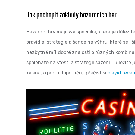
Jak pochopit základy hazardních her
Hazardní hry mají svá specifika, která je důleži
pravidla, strategie a šance na výhru, které se liší
nezbytné mít dobré znalosti o různých kombinací
spoléháte na štěstí a strategii sázení. Důležité 
kasina, a proto doporučuji přečíst si
playid rece