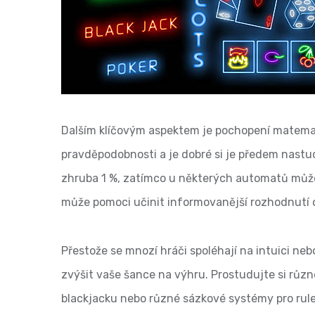
Dalším klíčovým aspektem je pochopení matemat
pravděpodobnosti a je dobré si je předem nastu
zhruba 1 %, zatímco u některých automatů může 
může pomoci učinit informovanější rozhodnutí o 
Přestože se mnozí hráči spoléhají na intuici neb
zvýšit vaše šance na výhru. Prostudujte si různé
blackjacku nebo různé sázkové systémy pro ru