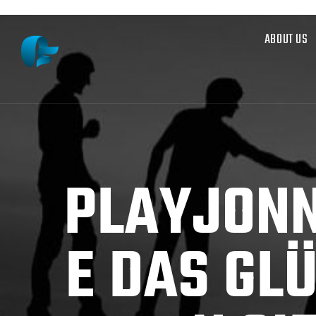
ABOUT US
PLAYJONN
E DAS GL