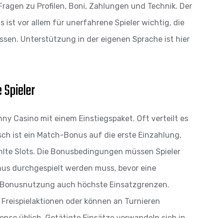
Fragen zu Profilen, Boni, Zahlungen und Technik. Der
s ist vor allem für unerfahrene Spieler wichtig, die
ssen. Unterstützung in der eigenen Sprache ist hier
 Spieler
ny Casino mit einem Einstiegspaket. Oft verteilt es
sch ist ein Match-Bonus auf die erste Einzahlung,
hlte Slots. Die Bonusbedingungen müssen Spieler
onus durchgespielt werden muss, bevor eine
r Bonusnutzung auch höchste Einsatzgrenzen.
Freispielaktionen oder können an Turnieren
nso üblich. Getätigte Einsätze verwandeln sich in