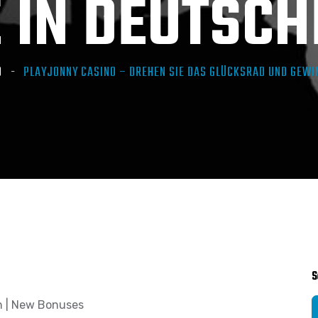
E IN DEUTSC
D
PLAYJONNY CASINO – DREHEN SIE DAS GLÜCKSRAD UND GEWI
S