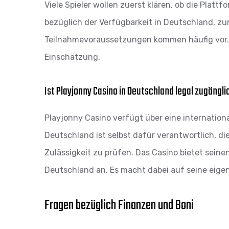
Viele Spieler wollen zuerst klären, ob die Platt
bezüglich der Verfügbarkeit in Deutschland, z
Teilnahmevoraussetzungen kommen häufig vor. D
Einschätzung.
Ist Playjonny Casino in Deutschland legal zugängli
Playjonny Casino verfügt über eine internationa
Deutschland ist selbst dafür verantwortlich, d
Zulässigkeit zu prüfen. Das Casino bietet seine
Deutschland an. Es macht dabei auf seine eig
Fragen bezüglich Finanzen und Boni