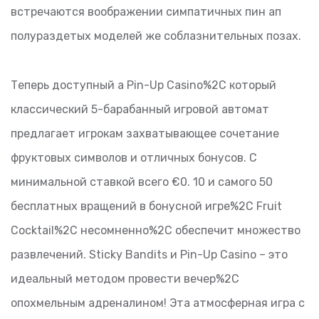
встречаются воображении симпатичных пин ап
полураздетых моделей же соблазнительных позах.
Теперь доступный а Pin-Up Casino%2C который
классический 5-барабанный игровой автомат
предлагает игрокам захватывающее сочетание
фруктовых символов и отличных бонусов. С
минимальной ставкой всего €0. 10 и самого 50
бесплатных вращений в бонусной игре%2C Fruit
Cocktail%2C несомненно%2C обеспечит множество
развлечений. Sticky Bandits и Pin-Up Casino – это
идеальный методом провести вечер%2C
опохмельным адреналином! Эта атмосферная игра с