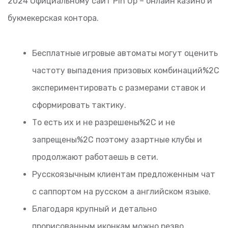
2024 Официальному сайт Pin Up – онлайн казино и
букмекерская контора.
Бесплатные игровые автоматы могут оценить
частоту выпадения призовых комбинаций%2C
экспериментировать с размерами ставок и
сформировать тактику.
То есть их и не разрешены%2C и не
запрещены%2C поэтому азартные клубы и
продолжают работаешь в сети.
Русскоязычным клиентам предложенным чат
с саппортом на русском а английском языке.
Благодаря крупный и детально
прорисованным иконкам можно резво