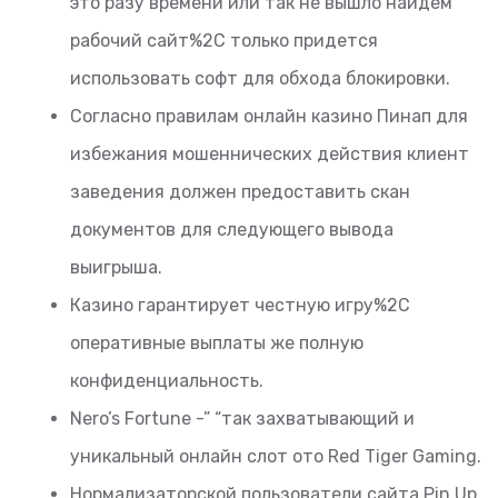
это разу времени или так не вышло найдем
рабочий сайт%2C только придется
использовать софт для обхода блокировки.
Согласно правилам онлайн казино Пинап для
избежания мошеннических действия клиент
заведения должен предоставить скан
документов для следующего вывода
выигрыша.
Казино гарантирует честную игру%2C
оперативные выплаты же полную
конфиденциальность.
Nero’s Fortune -” “так захватывающий и
уникальный онлайн слот ото Red Tiger Gaming.
Нормализаторской пользователи сайта Pin Up