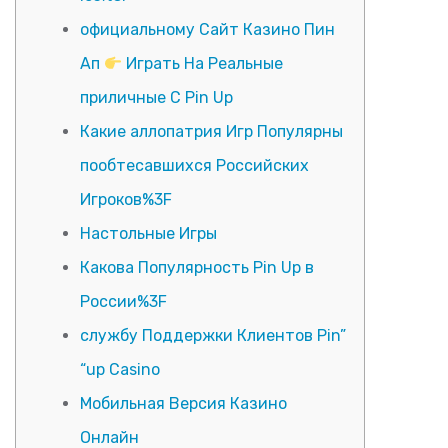
официальному Сайт Казино Пин
Ап
Играть На Реальные
приличные С Pin Up
Какие аллопатрия Игр Популярны
пообтесавшихся Российских
Игроков%3F
Настольные Игры
Какова Популярность Pin Up в
России%3F
службу Поддержки Клиентов Pin”
“up Casino
Мобильная Версия Казино
Онлайн