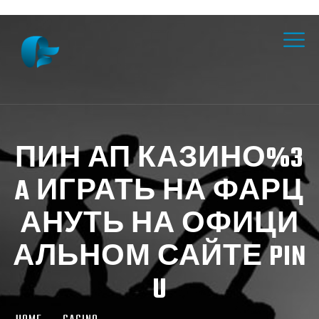
ПИН АП КАЗИНО%3
A ИГРАТЬ НА ФАРЦ
АНУТЬ НА ОФИЦИ
АЛЬНОМ САЙТЕ PIN
U