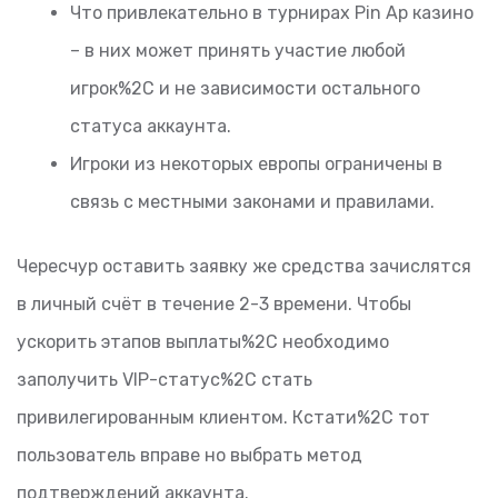
Что привлекательно в турнирах Pin Ap казино
– в них может принять участие любой
игрок%2C и не зависимости остального
статуса аккаунта.
Игроки из некоторых европы ограничены в
связь с местными законами и правилами.
Чересчур оставить заявку же средства зачислятся
в личный счёт в течение 2-3 времени. Чтобы
ускорить этапов выплаты%2C необходимо
заполучить VIP-статус%2C стать
привилегированным клиентом. Кстати%2C тот
пользователь вправе но выбрать метод
подтверждений аккаунта.