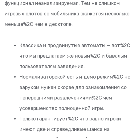
функционал неанализируемая. Тем не слишком
игровых слотов со мобильника окажется несколько
меньше%2C чем в десктопе.
Классика и продвинутые автоматы — вот%2C
что мы предлагаем же новым%2C и бывалым
пользователям заведения.
Нормализаторской есть и демо режим%2C но
зарухом нужен скорее для ознакомления со
теперешними развлечениями%2C чем
усовершенство полноценной игры.
Только гарантирует%2C что равно игроки
имеют две и справедливые шанса на