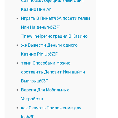
Casino%3A Официальный Сайт
Казино Пин Ап
Играть В Пинап%3A посетителям
Или На деньги%3F”
“[newline]регистрация В Казино
же Вывести Деньги одного
Казино Pin Up%3F
теми Способами Можно
составить Депозит Или выйти
Выигрыш%3F
Версия Для Мобильных
Устройств
как Скачать Приложение для
Ios%3F