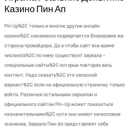
Казино Пин Ап
Pin Up%2C только и многие другие онлайн
казино%2C неизменно подвергаются блокировке же
стороны провайдера. Да а чтобы сайт все время
числился%2C по нему существует зеркала –
специальные сайты%2C которые повторяя весь
контент. Надо сказать%2C это запасной
вариант%2C если на официальную страничку только
войти. Различия остальными зеркалом и
официального сайтом Pin-Up может показаться
незначительными%2C хотя они имеют нечисловое
значение. Зеркало Пин Ап представляет себя