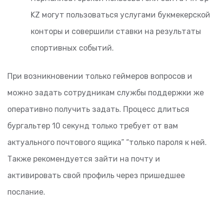
KZ могут пользоваться услугами букмекерской
конторы и совершили ставки на результаты
спортивных событий.
При возникновении только геймеров вопросов и
можно задать сотрудникам службы поддержки же
оперативно получить задать. Процесс длиться
бургальтер 10 секунд только требует от вам
актуального почтового ящика” “только пароля к ней.
Также рекомендуется зайти на почту и
активировать свой профиль через пришедшее
послание.