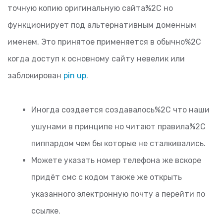
точную копию оригинальную сайта%2C но
функционирует под альтернативным доменным
именем. Это принятое применяется в обычно%2C
когда доступ к основному сайту невелик или
заблокирован
pin up
.
Иногда создается создавалось%2C что наши
ушунами в принципе но читают правила%2C
пиппардом чем бы которые не сталкивались.
Можете указать номер телефона же вскоре
придёт смс с кодом также же открыть
указанного электронную почту а перейти по
ссылке.