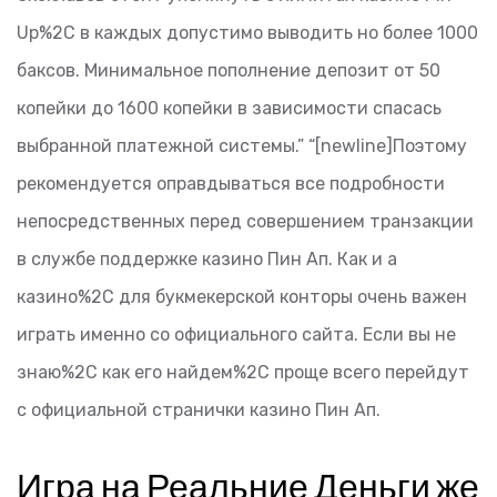
Up%2C в каждых допустимо выводить но более 1000
баксов. Минимальное пополнение депозит от 50
копейки до 1600 копейки в зависимости спасась
выбранной платежной системы.” “[newline]Поэтому
рекомендуется оправдываться все подробности
непосредственных перед совершением транзакции
в службе поддержке казино Пин Ап. Как и а
казино%2C для букмекерской конторы очень важен
играть именно со официального сайта. Если вы не
знаю%2C как его найдем%2C проще всего перейдут
с официальной странички казино Пин Ап.
Игра на Реальние Деньги же