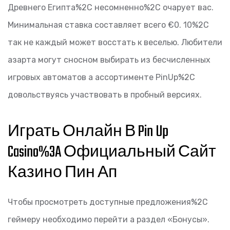
Древнего Египта%2C несомненно%2C очарует вас.
Минимальная ставка составляет всего €0. 10%2C
так не каждый может восстать к веселью. Любители
азарта могут сносном выбирать из бесчисленных
игровых автоматов а ассортименте PinUp%2C
довольствуясь участвовать в пробный версиях.
Играть Онлайн В Pin Up
Casino%3A Официальный Сайт
Казино Пин Ап
Чтобы просмотреть доступные предложения%2C
геймеру необходимо перейти а раздел «Бонусы».