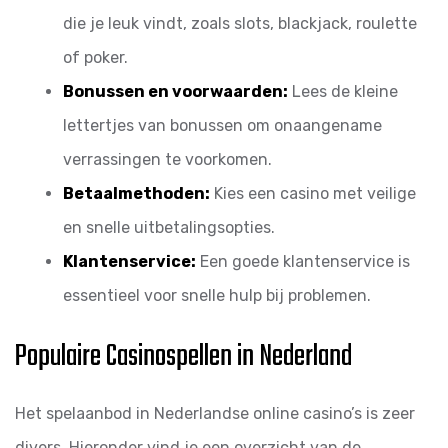
die je leuk vindt, zoals slots, blackjack, roulette
of poker.
Bonussen en voorwaarden:
Lees de kleine
lettertjes van bonussen om onaangename
verrassingen te voorkomen.
Betaalmethoden:
Kies een casino met veilige
en snelle uitbetalingsopties.
Klantenservice:
Een goede klantenservice is
essentieel voor snelle hulp bij problemen.
Populaire Casinospellen in Nederland
Het spelaanbod in Nederlandse online casino’s is zeer
divers. Hieronder vind je een overzicht van de