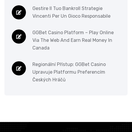
Gestire Il Tuo Bankroll Strategie
Vincenti Per Un Gioco Responsabile
GGBet Casino Platform – Play Online
Via The Web And Earn Real Money In
Canada
Regionální Přístup: GGBet Casino
Upravuje Platformu Preferencím
Českých Hráčů