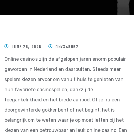
JUNE 25, 2025
ONYX48962
Online casino’s zijn de afgelopen jaren enorm populair
geworden in Nederland en daarbuiten. Steeds meer
spelers kiezen ervoor om vanuit huis te genieten van
hun favoriete casinospellen, dankzij de
toegankelijkheid en het brede aanbod. Of je nu een
doorgewinterde gokker bent of net begint, het is
belangrijk om te weten waar je op moet letten bij het
kiezen van een betrouwbaar en leuk online casino. Een