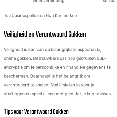
videoverbinding.
sociaal
Top Casinospellen en Hun Kenmerken
Veiligheid en Verantwoord Gokken
Veiligheid is een van de belangrijkste aspecten bij
online gokken. Betrouwbare casino’s gebruiken SSL-
encryptie om je persoonlijke en financiële gegevens te
beschermen. Daarnaast is het belangrijk om
verantwoord te spelen. Stel limieten in voor je
stortingen en speel alleen met geld dat je kunt missen.
Tips voor Verantwoord Gokken