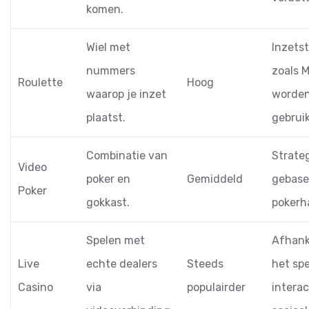
komen.
Wiel met
Inzets
nummers
zoals M
Roulette
Hoog
waarop je inzet
worden
plaatst.
gebruik
Combinatie van
Strate
Video
poker en
Gemiddeld
gebase
Poker
gokkast.
pokerh
Spelen met
Afhank
Live
echte dealers
Steeds
het spe
Casino
via
populairder
interac