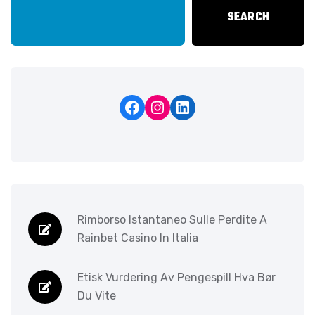
SEARCH
Rimborso Istantaneo Sulle Perdite A
Rainbet Casino In Italia
Etisk Vurdering Av Pengespill Hva Bør
Du Vite