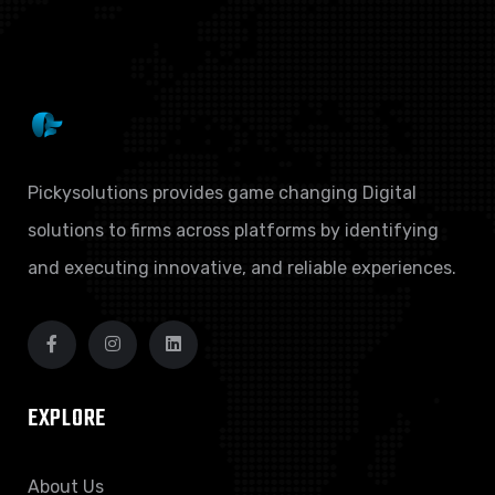
Pickysolutions provides game changing Digital
solutions to firms across platforms by identifying
and executing innovative, and reliable experiences.
EXPLORE
About Us