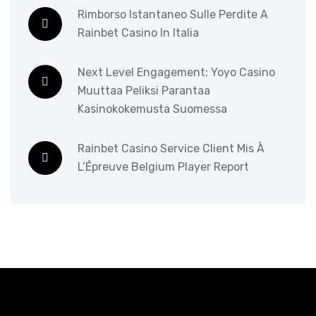
Rimborso Istantaneo Sulle Perdite A
Rainbet Casino In Italia
Next Level Engagement: Yoyo Casino
Muuttaa Peliksi Parantaa
Kasinokokemusta Suomessa
Rainbet Casino Service Client Mis À
L’Épreuve Belgium Player Report