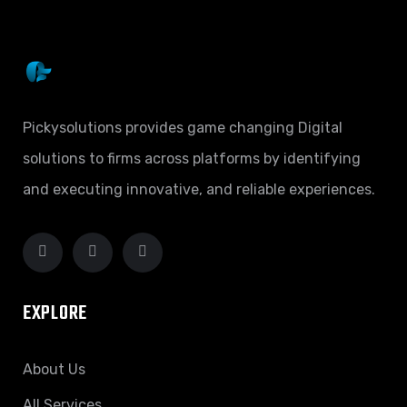
Pickysolutions provides game changing Digital
solutions to firms across platforms by identifying
and executing innovative, and reliable experiences.
EXPLORE
About Us
All Services