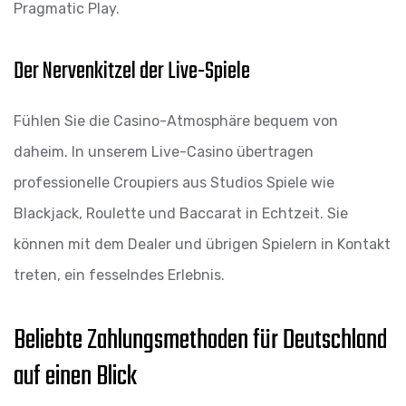
Pragmatic Play.
Der Nervenkitzel der Live-Spiele
Fühlen Sie die Casino-Atmosphäre bequem von
daheim. In unserem Live-Casino übertragen
professionelle Croupiers aus Studios Spiele wie
Blackjack, Roulette und Baccarat in Echtzeit. Sie
können mit dem Dealer und übrigen Spielern in Kontakt
treten, ein fesselndes Erlebnis.
Beliebte Zahlungsmethoden für Deutschland
auf einen Blick