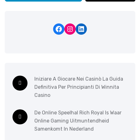
Iniziare A Giocare Nei Casinò La Guida
Definitiva Per Principianti Di Winnita
Casino
De Online Speelhal Rich Royal Is Waar
Online Gaming Uitmuntendheid
Samenkomt In Nederland