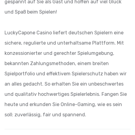
gespannt auf Sie als Gast und hoffen auf viel Glück
und Spaß beim Spielen!
LuckyCapone Casino liefert deutschen Spielern eine
sichere, regulierte und unterhaltsame Plattform. Mit
konzessionierter und gerechter Spielumgebung,
bekannten Zahlungsmethoden, einem breiten
Spielportfolio und effektivem Spielerschutz haben wir
an alles gedacht. So erhalten Sie ein unbeschwertes
und qualitativ hochwertiges Spielerlebnis. Fangen Sie
heute und erkunden Sie Online-Gaming, wie es sein
soll: zuverlässig, fair und spannend.