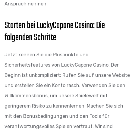
Anspruch nehmen.
Starten bei LuckyCapone Casino: Die
folgenden Schritte
Jetzt kennen Sie die Pluspunkte und
Sicherheitsfeatures von LuckyCapone Casino. Der
Beginn ist unkompliziert: Rufen Sie auf unsere Website
und erstellen Sie ein Konto rasch. Verwenden Sie den
Willkommensbonus, um unsere Spielewelt mit
geringerem Risiko zu kennenlernen. Machen Sie sich
mit den Bonusbedingungen und den Tools für
verantwortungsvolles Spielen vertraut. Wir sind