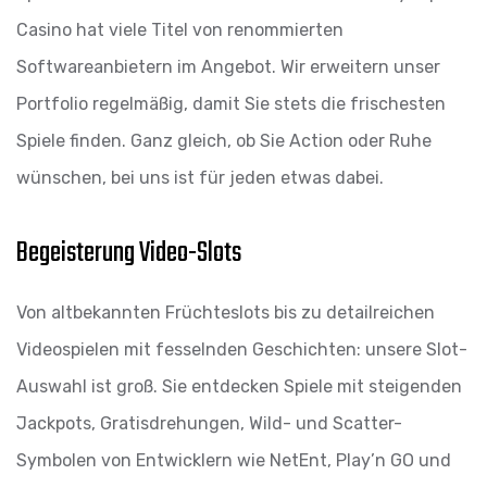
Casino hat viele Titel von renommierten
Softwareanbietern im Angebot. Wir erweitern unser
Portfolio regelmäßig, damit Sie stets die frischesten
Spiele finden. Ganz gleich, ob Sie Action oder Ruhe
wünschen, bei uns ist für jeden etwas dabei.
Begeisterung Video-Slots
Von altbekannten Früchteslots bis zu detailreichen
Videospielen mit fesselnden Geschichten: unsere Slot-
Auswahl ist groß. Sie entdecken Spiele mit steigenden
Jackpots, Gratisdrehungen, Wild- und Scatter-
Symbolen von Entwicklern wie NetEnt, Play’n GO und