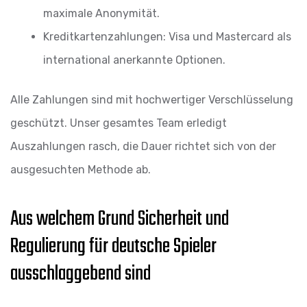
maximale Anonymität.
Kreditkartenzahlungen: Visa und Mastercard als
international anerkannte Optionen.
Alle Zahlungen sind mit hochwertiger Verschlüsselung
geschützt. Unser gesamtes Team erledigt
Auszahlungen rasch, die Dauer richtet sich von der
ausgesuchten Methode ab.
Aus welchem Grund Sicherheit und
Regulierung für deutsche Spieler
ausschlaggebend sind