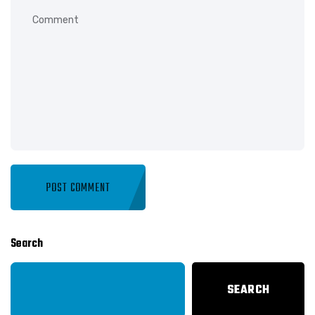
Search
SEARCH