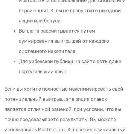
Mostbet BR, а не приложение для Android или
версию для ПК, вы не пропустите ни одной
акции или бонуса.
Выплата рассчитывается путем
суммирования выигрышей от каждого
системного накопителя.
Для узбекской публики на сайте есть даже
португальский язык.
Если вы хотите полностью максимизировать свой
потенциальный выигрыш, эта опция ставок
является отличной заменой, при условии, что вы
точно предсказываете результаты. Вы можете
использовать Mostbet на ПК, посетив официальный