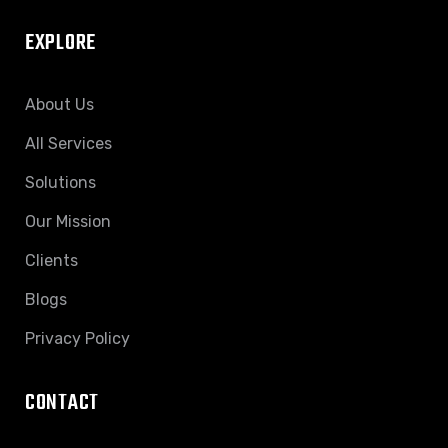
EXPLORE
About Us
All Services
Solutions
Our Mission
Clients
Blogs
Privacy Policy
CONTACT