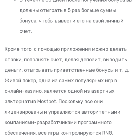
должны отыграть в 5 раз больше суммы
бонуса, чтобы вывести его на свой личный
счет.
Кроме того, с помощью приложения можно делать
ставки, пополнять счет, делая депозит, выводить
деньги, отыгрывать приветственные бонусы и т. д.
Живой покер, одна из самых популярных игр в
онлайн-казино, является одной из азартных
альтернатив Mostbet. Поскольку все они
лицензированы и управляются авторитетными
компаниями-разработчиками программного
обеспечения, все игры контролируются RNG.