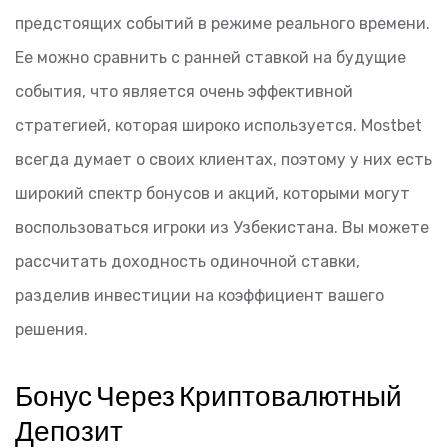
предстоящих событий в режиме реального времени.
Ее можно сравнить с ранней ставкой на будущие
события, что является очень эффективной
стратегией, которая широко используется. Mostbet
всегда думает о своих клиентах, поэтому у них есть
широкий спектр бонусов и акций, которыми могут
воспользоваться игроки из Узбекистана. Вы можете
рассчитать доходность одиночной ставки,
разделив инвестиции на коэффициент вашего
решения.
Бонус Через Криптовалютный
Депозит