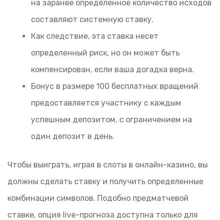
на заранее определенное количество исходов
составляют системную ставку.
Как следствие, эта ставка несет
определенный риск, но он может быть
компенсирован, если ваша догадка верна.
Бонус в размере 100 бесплатных вращений
предоставляется участнику с каждым
успешным депозитом, с ограничением на
один депозит в день.
Чтобы выиграть, играя в слоты в онлайн-казино, вы
должны сделать ставку и получить определенные
комбинации символов. Подобно предматчевой
ставке, опция live-прогноза доступна только для