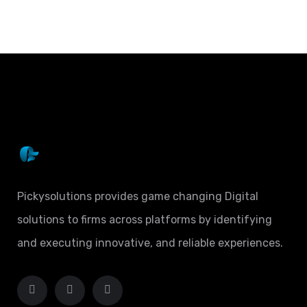
Pickysolutions provides game changing Digital
solutions to firms across platforms by identifying
and executing innovative, and reliable experiences.