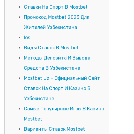
Ставки На Спорт В Mostbet
Промокод Mostbet 2023 Для
Жителей Узбекистана
Ios
Виды Ставок В Mostbet
Методы Депозита И Вывода
Средств В Узбекистане
Mostbet Uz – Официальный Сайт
Ставок На Спорт И Казино В
Узбекистане
Самые Популярные Игры В Казино
Mostbet
Варианты Ставок Mostbet