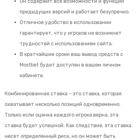
Он содержит все возможности и функции
предыдущих версий и работает безупречно.
Отличное удобство в использовании
гарантирует, что у игроков не возникнет
трудностей с использованием сайта.
В кратчайшие сроки ваш вывод средств с
Mostbet будет доступен в вашем личном
кабинете.
Комбинированная ставка – это ставка, которая
охватывает несколько позиций одновременно.
Только если оценка каждого игрока верна, эта
ставка будет успешной. Как следствие, эта ставка
несет определенный риск, но он может быть