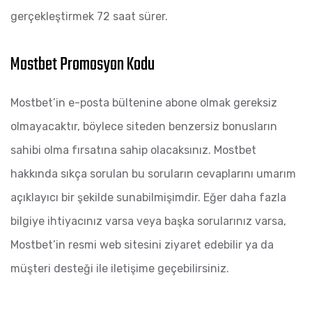
gerçekleştirmek 72 saat sürer.
Mostbet Promosyon Kodu
Mostbet’in e-posta bültenine abone olmak gereksiz
olmayacaktır, böylece siteden benzersiz bonusların
sahibi olma fırsatına sahip olacaksınız. Mostbet
hakkında sıkça sorulan bu soruların cevaplarını umarım
açıklayıcı bir şekilde sunabilmişimdir. Eğer daha fazla
bilgiye ihtiyacınız varsa veya başka sorularınız varsa,
Mostbet’in resmi web sitesini ziyaret edebilir ya da
müşteri desteği ile iletişime geçebilirsiniz.