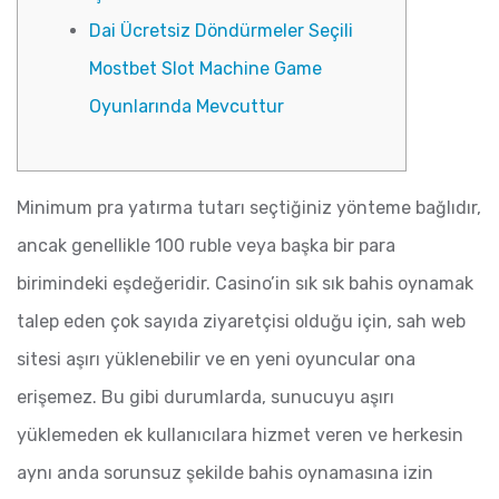
Dai Ücretsiz Döndürmeler Seçili
Mostbet Slot Machine Game
Oyunlarında Mevcuttur
Minimum pra yatırma tutarı seçtiğiniz yönteme bağlıdır,
ancak genellikle 100 ruble veya başka bir para
birimindeki eşdeğeridir. Casino’in sık sık bahis oynamak
talep eden çok sayıda ziyaretçisi olduğu için, sah web
sitesi aşırı yüklenebilir ve en yeni oyuncular ona
erişemez. Bu gibi durumlarda, sunucuyu aşırı
yüklemeden ek kullanıcılara hizmet veren ve herkesin
aynı anda sorunsuz şekilde bahis oynamasına izin