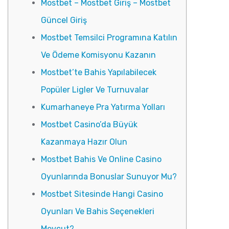
Mostbet – Mostbet Giriş – Mostbet
Güncel Giriş
Mostbet Temsilci Programına Katılın
Ve Ödeme Komisyonu Kazanın
Mostbet’te Bahis Yapılabilecek
Popüler Ligler Ve Turnuvalar
Kumarhaneye Pra Yatırma Yolları
Mostbet Casino’da Büyük
Kazanmaya Hazır Olun
Mostbet Bahis Ve Online Casino
Oyunlarında Bonuslar Sunuyor Mu?
Mostbet Sitesinde Hangi Casino
Oyunları Ve Bahis Seçenekleri
Mevcut?