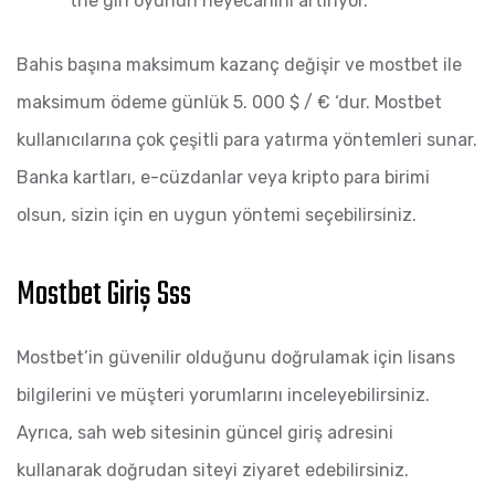
the girl oyunun heyecanını artırıyor.
Bahis başına maksimum kazanç değişir ve mostbet ile
maksimum ödeme günlük 5. 000 $ / € ‘dur. Mostbet
kullanıcılarına çok çeşitli para yatırma yöntemleri sunar.
Banka kartları, e-cüzdanlar veya kripto para birimi
olsun, sizin için en uygun yöntemi seçebilirsiniz.
Mostbet Giriş Sss
Mostbet’in güvenilir olduğunu doğrulamak için lisans
bilgilerini ve müşteri yorumlarını inceleyebilirsiniz.
Ayrıca, sah web sitesinin güncel giriş adresini
kullanarak doğrudan siteyi ziyaret edebilirsiniz.