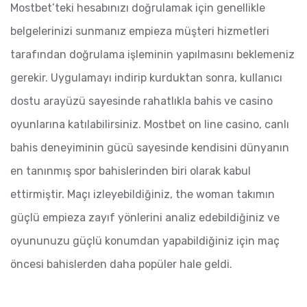
Mostbet’teki hesabınızı doğrulamak için genellikle
belgelerinizi sunmanız empieza müşteri hizmetleri
tarafından doğrulama işleminin yapılmasını beklemeniz
gerekir. Uygulamayı indirip kurduktan sonra, kullanıcı
dostu arayüzü sayesinde rahatlıkla bahis ve casino
oyunlarına katılabilirsiniz. Mostbet on line casino, canlı
bahis deneyiminin gücü sayesinde kendisini dünyanın
en tanınmış spor bahislerinden biri olarak kabul
ettirmiştir. Maçı izleyebildiğiniz, the woman takımın
güçlü empieza zayıf yönlerini analiz edebildiğiniz ve
oyununuzu güçlü konumdan yapabildiğiniz için maç
öncesi bahislerden daha popüler hale geldi.