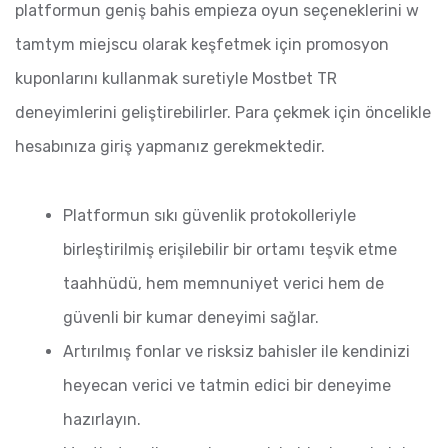
platformun geniş bahis empieza oyun seçeneklerini w
tamtym miejscu olarak keşfetmek için promosyon
kuponlarını kullanmak suretiyle Mostbet TR
deneyimlerini geliştirebilirler. Para çekmek için öncelikle
hesabınıza giriş yapmanız gerekmektedir.
Platformun sıkı güvenlik protokolleriyle
birleştirilmiş erişilebilir bir ortamı teşvik etme
taahhüdü, hem memnuniyet verici hem de
güvenli bir kumar deneyimi sağlar.
Artırılmış fonlar ve risksiz bahisler ile kendinizi
heyecan verici ve tatmin edici bir deneyime
hazırlayın.