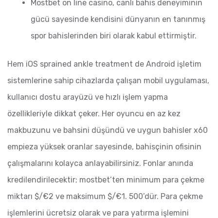
Mostbet on line casino, canlı bahis deneyiminin
gücü sayesinde kendisini dünyanın en tanınmış
spor bahislerinden biri olarak kabul ettirmiştir.
Hem iOS sprained ankle treatment de Android işletim
sistemlerine sahip cihazlarda çalışan mobil uygulaması,
kullanıcı dostu arayüzü ve hızlı işlem yapma
özellikleriyle dikkat çeker. Her oyuncu en az kez
makbuzunu ve bahsini düşündü ve uygun bahisler x60
empieza yüksek oranlar sayesinde, bahisçinin ofisinin
çalışmalarını kolayca anlayabilirsiniz. Fonlar anında
kredilendirilecektir; mostbet’ten minimum para çekme
miktarı $/€2 ve maksimum $/€1. 500’dür. Para çekme
işlemlerini ücretsiz olarak ve para yatırma işlemini