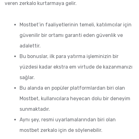
veren zerkalo kurtarmaya gelir.
Mostbet’in faaliyetlerinin temeli, katılımcılar için
güvenilir bir ortamı garanti eden güvenlik ve
adalettir.
Bu bonuslar, ilk para yatırma işleminizin bir
yüzdesi kadar ekstra em virtude de kazanmanızı
sağlar.
Bu alanda en popüler platformlardan biri olan
Mostbet, kullanıcılara heyecan dolu bir deneyim
sunmaktadır.
Aynı şey, resmi uyarlamalarından biri olan
mostbet zerkalo için de söylenebilir.