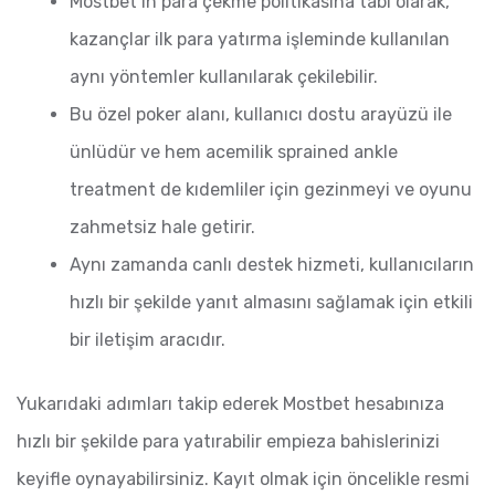
Mostbet’in para çekme politikasına tabi olarak,
kazançlar ilk para yatırma işleminde kullanılan
aynı yöntemler kullanılarak çekilebilir.
Bu özel poker alanı, kullanıcı dostu arayüzü ile
ünlüdür ve hem acemilik sprained ankle
treatment de kıdemliler için gezinmeyi ve oyunu
zahmetsiz hale getirir.
Aynı zamanda canlı destek hizmeti, kullanıcıların
hızlı bir şekilde yanıt almasını sağlamak için etkili
bir iletişim aracıdır.
Yukarıdaki adımları takip ederek Mostbet hesabınıza
hızlı bir şekilde para yatırabilir empieza bahislerinizi
keyifle oynayabilirsiniz. Kayıt olmak için öncelikle resmi