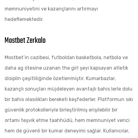
memnuniyetini ve kazançlarını artırmayı
hedeflemektedir.
Mostbet Zerkalo
Mostbet’in cazibesi, futboldan basketbola, netbola ve
daha ag ötesine uzanan the girl şeyi kapsayan atletik
disiplin çeşitliliğinde özetlenmiştir. Kumarbazlar,
kazançlı sonuçları müjdeleyen avantajlı bahis lerle dolu
bir bahis olasılıkları bereketi keşfederler. Platformun sıkı
güvenlik protokolleriyle birleştirilmiş erişilebilir bir
ortamı teşvik etme taahhüdü, hem memnuniyet verici
hem de güvenli bir kumar deneyimi sağlar. Kullanıcılar,