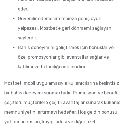
eder.
Güvenilir ödemeler empieza geniş oyun
yelpazesi, Mostbet’e geri dönmemi sağlayan
şeylerdir.
Bahis deneyimini geliştirmek için bonuslar ve
özel promosyonlar gibi avantajlar sağlar ve
katılımı ve tutarlılığı ödüllendirir.
Mostbet, mobil uygulamasıyla kullanıcılarına kesintisiz
bir bahis deneyimi sunmaktadır. Promosyon ve benefit
çeşitleri, müşterilere çeşitli avantajlar sunarak kullanıcı
memnuniyetini artırmayı hedefler. Hoş geldin bonusu,
yatırım bonusları, kayıp iadesi ve diğer özel