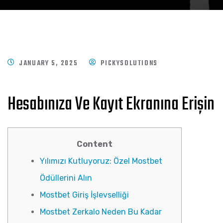
JANUARY 5, 2025
PICKYSOLUTIONS
Hesabınıza Ve Kayıt Ekranına Erişin
Content
Yılımızı Kutluyoruz: Özel Mostbet
Ödüllerini Alın
Mostbet Giriş İşlevselliği
Mostbet Zerkalo Neden Bu Kadar