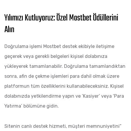
Yılımızı Kutluyoruz: Özel Mostbet Ödüllerini
Alın
Doğrulama işlemi Mostbet destek ekibiyle iletişime
geçerek veya gerekli belgeleri kişisel dolabınıza
yükleyerek tamamlanabilir. Doğrulama tamamlandıktan
sonra, afin de çekme işlemleri para dahil olmak üzere
platformun tüm özelliklerini kullanabileceksiniz. Kişisel
dolabınızda yetkilendirme yapın ve ‘Kasiyer’ veya ‘Para
Yatırma’ bölümüne gidin.
Sitenin canlı destek hizmeti, müşteri memnuniyetini”