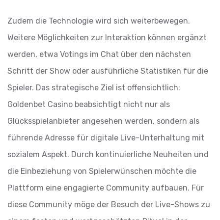
Zudem die Technologie wird sich weiterbewegen.
Weitere Möglichkeiten zur Interaktion können ergänzt
werden, etwa Votings im Chat über den nächsten
Schritt der Show oder ausführliche Statistiken für die
Spieler. Das strategische Ziel ist offensichtlich:
Goldenbet Casino beabsichtigt nicht nur als
Glücksspielanbieter angesehen werden, sondern als
führende Adresse für digitale Live-Unterhaltung mit
sozialem Aspekt. Durch kontinuierliche Neuheiten und
die Einbeziehung von Spielerwünschen möchte die
Plattform eine engagierte Community aufbauen. Für
diese Community möge der Besuch der Live-Shows zu