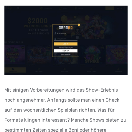
Mit einigen Vorbereitungen wird das Show-Erlebnis
noch angenehmer. Anfangs sollte man einen Check
auf den wöchentlichen Spielplan richten. Was für
Formate klingen interessant? Manche Shows bieten zu
bestimmten Zeiten spezielle Boni oder höhere