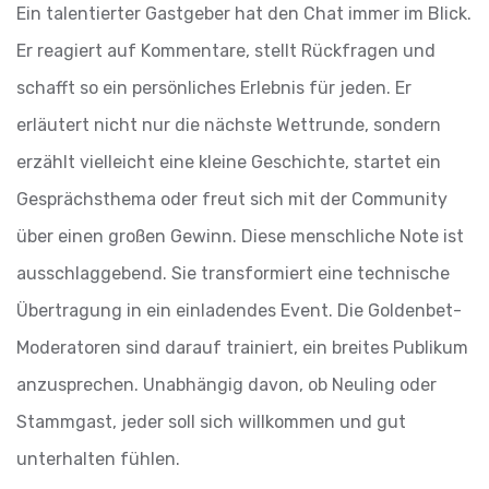
Ein talentierter Gastgeber hat den Chat immer im Blick.
Er reagiert auf Kommentare, stellt Rückfragen und
schafft so ein persönliches Erlebnis für jeden. Er
erläutert nicht nur die nächste Wettrunde, sondern
erzählt vielleicht eine kleine Geschichte, startet ein
Gesprächsthema oder freut sich mit der Community
über einen großen Gewinn. Diese menschliche Note ist
ausschlaggebend. Sie transformiert eine technische
Übertragung in ein einladendes Event. Die Goldenbet-
Moderatoren sind darauf trainiert, ein breites Publikum
anzusprechen. Unabhängig davon, ob Neuling oder
Stammgast, jeder soll sich willkommen und gut
unterhalten fühlen.