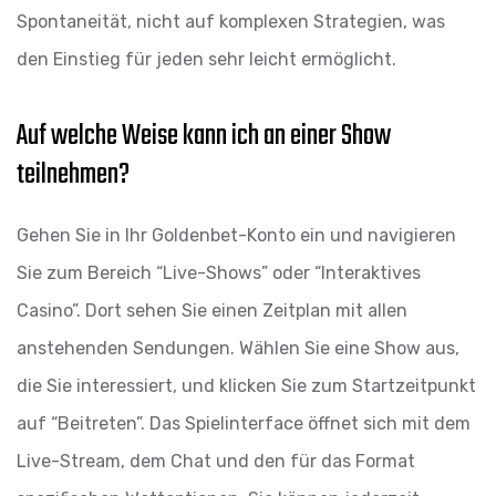
Spontaneität, nicht auf komplexen Strategien, was
den Einstieg für jeden sehr leicht ermöglicht.
Auf welche Weise kann ich an einer Show
teilnehmen?
Gehen Sie in Ihr Goldenbet-Konto ein und navigieren
Sie zum Bereich “Live-Shows” oder “Interaktives
Casino”. Dort sehen Sie einen Zeitplan mit allen
anstehenden Sendungen. Wählen Sie eine Show aus,
die Sie interessiert, und klicken Sie zum Startzeitpunkt
auf “Beitreten”. Das Spielinterface öffnet sich mit dem
Live-Stream, dem Chat und den für das Format