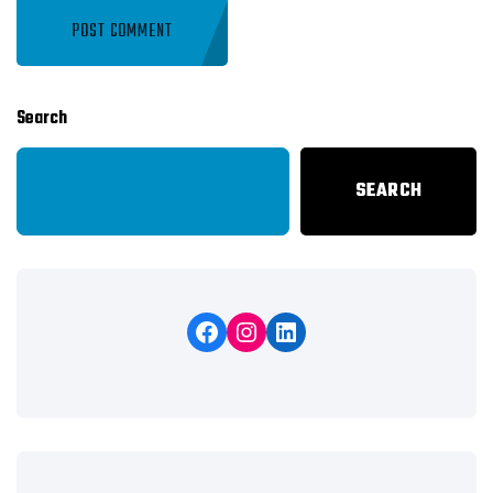
Search
SEARCH