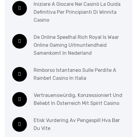
Iniziare A Giocare Nei Casinò La Guida
Definitiva Per Principianti Di Winnita
Casino
De Online Speelhal Rich Royal Is Waar
Online Gaming Uitmuntendheid
Samenkomt In Nederland
Rimborso Istantaneo Sulle Perdite A
Rainbet Casino In Italia
Vertrauenswürdig, Konzessioniert Und
Beliebt In Österreich Mit Spirit Casino
Etisk Vurdering Av Pengespill Hva Bør
Du Vite