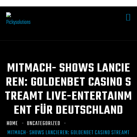
MITMACH- SHOWS LANCIE
REN: GOLDENBET CASINO S
TREAMT LIVE-ENTERTAINM
ENT FÜR DEUTSCHLAND
HOME
UNCATEGORIZED
MITMACH- SHOWS LANCIEREN: GOLDENBET CASINO STREAMT