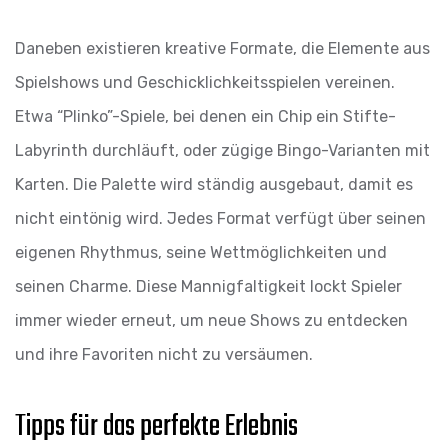
Daneben existieren kreative Formate, die Elemente aus
Spielshows und Geschicklichkeitsspielen vereinen.
Etwa “Plinko”-Spiele, bei denen ein Chip ein Stifte-
Labyrinth durchläuft, oder zügige Bingo-Varianten mit
Karten. Die Palette wird ständig ausgebaut, damit es
nicht eintönig wird. Jedes Format verfügt über seinen
eigenen Rhythmus, seine Wettmöglichkeiten und
seinen Charme. Diese Mannigfaltigkeit lockt Spieler
immer wieder erneut, um neue Shows zu entdecken
und ihre Favoriten nicht zu versäumen.
Tipps für das perfekte Erlebnis