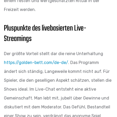
einem festen und wertgeschätzten Ritual in der
Freizeit werden.
Pluspunkte des livebasierten Live-
Streamings
Der größte Vorteil stellt dar die reine Unterhaltung
https://golden-bett.com/de-de/
. Das Programm
ändert sich ständig, Langeweile kommt nicht auf. Für
Spieler, die den geselligen Aspekt schätzen, stellen die
Shows ideal. Im Live-Chat entsteht eine aktive
Gemeinschaft. Man lebt mit, jubelt über Gewinne und
diskutiert mit dem Moderator. Das Gefühl, Bestandteil
einer Show zu sein, verdrängt das anonyme Spiel