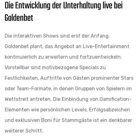
Die Entwicklung der Unterhaltung live bei
Goldenbet
Die interaktiven Shows sind erst der Anfang.
Goldenbet plant, das Angebot an Live-Entertainment
kontinuierlich zu erweitern und fortzuentwickeln.
Vorstellbar sind motivbezogene Specials zu
Festlichkeiten, Auftritte von Gästen prominenter Stars
oder Team-Formate, in denen Gruppen von Spielern im
Wettstreit antreten. Die Einbindung von Gamification-
Elementen wie persönlichen Levels, Erfolgsabzeichen
und exklusiven Boni für Stammgäste ist ein denkbarer
weiterer Schritt.