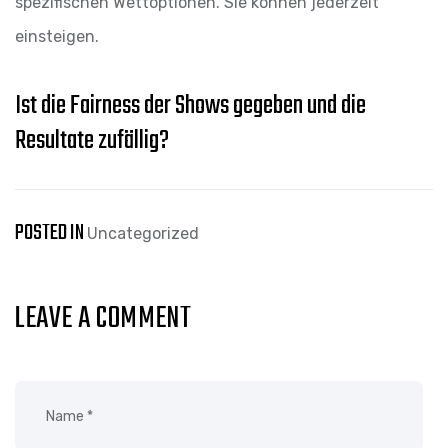
spezifischen Wettoptionen. Sie können jederzeit
einsteigen.
Ist die Fairness der Shows gegeben und die
Resultate zufällig?
POSTED IN
Uncategorized
LEAVE A COMMENT