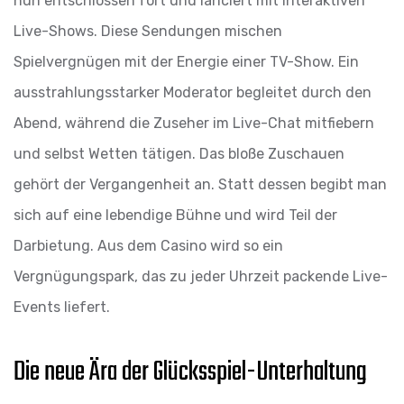
nun entschlossen fort und lanciert mit interaktiven
Live-Shows. Diese Sendungen mischen
Spielvergnügen mit der Energie einer TV-Show. Ein
ausstrahlungsstarker Moderator begleitet durch den
Abend, während die Zuseher im Live-Chat mitfiebern
und selbst Wetten tätigen. Das bloße Zuschauen
gehört der Vergangenheit an. Statt dessen begibt man
sich auf eine lebendige Bühne und wird Teil der
Darbietung. Aus dem Casino wird so ein
Vergnügungspark, das zu jeder Uhrzeit packende Live-
Events liefert.
Die neue Ära der Glücksspiel-Unterhaltung