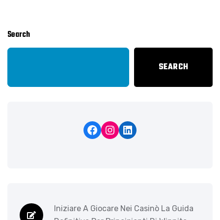
Search
SEARCH
Iniziare A Giocare Nei Casinò La Guida