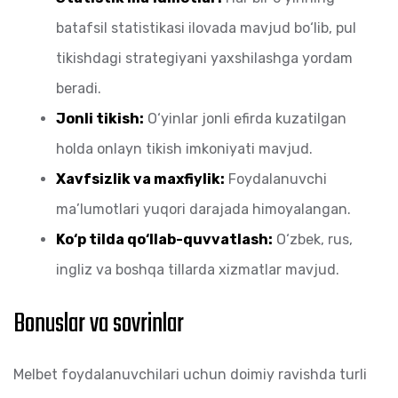
batafsil statistikasi ilovada mavjud bo‘lib, pul
tikishdagi strategiyani yaxshilashga yordam
beradi.
Jonli tikish:
O‘yinlar jonli efirda kuzatilgan
holda onlayn tikish imkoniyati mavjud.
Xavfsizlik va maxfiylik:
Foydalanuvchi
ma’lumotlari yuqori darajada himoyalangan.
Ko‘p tilda qo‘llab-quvvatlash:
O‘zbek, rus,
ingliz va boshqa tillarda xizmatlar mavjud.
Bonuslar va sovrinlar
Melbet foydalanuvchilari uchun doimiy ravishda turli