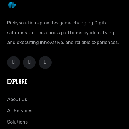
Pickysolutions provides game changing Digital
solutions to firms across platforms by identifying
and executing innovative, and reliable experiences.
EXPLORE
About Us
All Services
Solutions