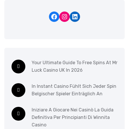
Your Ultimate Guide To Free Spins At Mr
Luck Casino UK In 2026
In Instant Casino Fühlt Sich Jeder Spin
Belgischer Spieler Einträglich An
Iniziare A Giocare Nei Casinò La Guida
Definitiva Per Principianti Di Winnita
Casino