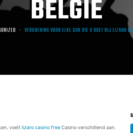
BELGIË
GORIZED
VERGOEDING VOOR ELKE GOK DIE U DOET BIJ LIZARO C
S
ken, voelt
lizaro casino free
Casino verschillend aan.