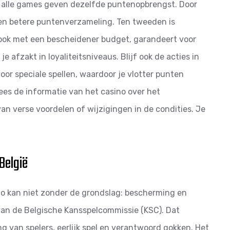
et alle games geven dezelfde puntenopbrengst. Door
 een betere puntenverzameling. Ten tweeden is
 ook met een bescheidener budget, garandeert voor
e afzakt in loyaliteitsniveaus. Blijf ook de acties in
oor speciale spellen, waardoor je vlotter punten
lees de informatie van het casino over het
an verse voordelen of wijzigingen in de condities. Je
 België
no kan niet zonder de grondslag: bescherming en
van de Belgische Kansspelcommissie (KSC). Dat
 van spelers, eerlijk spel en verantwoord gokken. Het