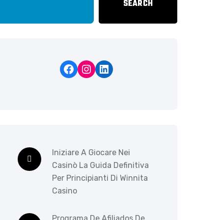
SEARCH
Iniziare A Giocare Nei
Casinò La Guida Definitiva
Per Principianti Di Winnita
Casino
Programa De Afiliados De