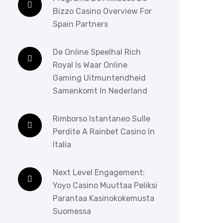
Bizzo Casino Overview For
Spain Partners
De Online Speelhal Rich
Royal Is Waar Online
Gaming Uitmuntendheid
Samenkomt In Nederland
Rimborso Istantaneo Sulle
Perdite A Rainbet Casino In
Italia
Next Level Engagement:
Yoyo Casino Muuttaa Peliksi
Parantaa Kasinokokemusta
Suomessa