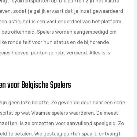
engt loyaliteitspunten op. Die punten zijn het valuta
ven, zodat je gelijk ervaart dat je inzet gewaardeerd
een actie; het is een vast onderdeel van het platform.
van betrokkenheid. Spelers worden aangemoedigd om
elke ronde telt voor hun status en de bijhorende
ecies hoeveel punten je hebt verdiend. Alles is is
en voor Belgische Spelers
zijn geen loze belofte. Ze geven de deur naar een serie
espitst op wat Vlaamse spelers waarderen. De meest
nzetten, is ze omzetten voor aanvullend speelgeld. Zo
eld te betalen. Wie gestaag punten spaart, ontvangt