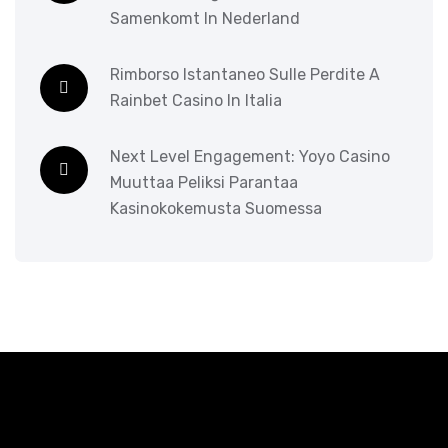
Samenkomt In Nederland
Rimborso Istantaneo Sulle Perdite A
Rainbet Casino In Italia
Next Level Engagement: Yoyo Casino
Muuttaa Peliksi Parantaa
Kasinokokemusta Suomessa