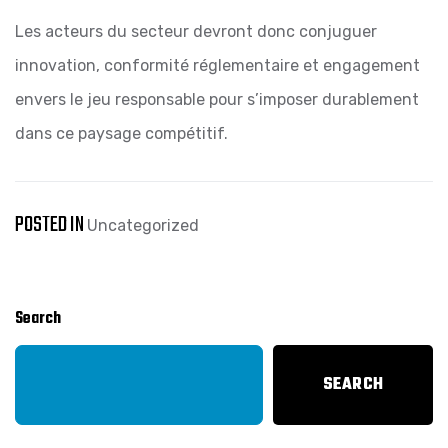
Les acteurs du secteur devront donc conjuguer
innovation, conformité réglementaire et engagement
envers le jeu responsable pour s’imposer durablement
dans ce paysage compétitif.
POSTED IN
Uncategorized
Search
SEARCH