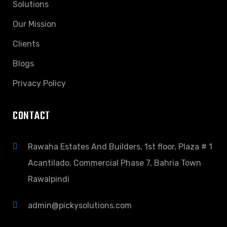
Solutions
Our Mission
Clients
Blogs
Privacy Policy
CONTACT
Rawaha Estates And Builders, 1st floor, Plaza # 1
Acantilado, Commercial Phase 7, Bahria Town
Rawalpindi
admin@pickysolutions.com