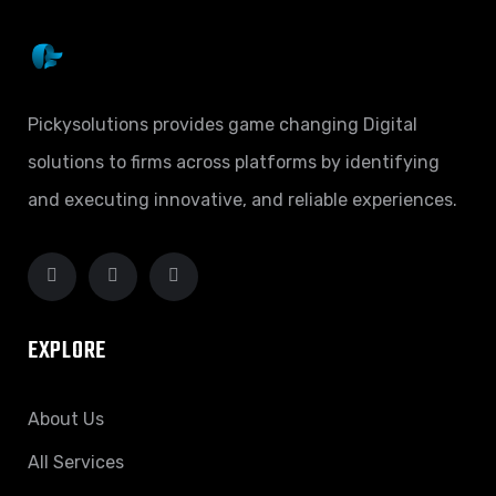
Pickysolutions provides game changing Digital
solutions to firms across platforms by identifying
and executing innovative, and reliable experiences.
EXPLORE
About Us
All Services