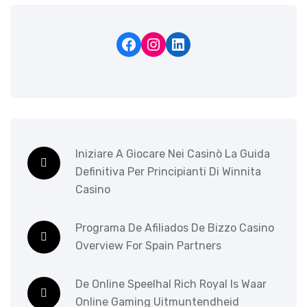
Iniziare A Giocare Nei Casinò La Guida
Definitiva Per Principianti Di Winnita
Casino
Programa De Afiliados De Bizzo Casino
Overview For Spain Partners
De Online Speelhal Rich Royal Is Waar
Online Gaming Uitmuntendheid