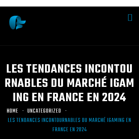
LES TENDANCES INCONTOU
RNABLES DU MARCHÉ IGAM
ING EN FRANCE EN 2024
HOME
UNCATEGORIZED
LES TENDANCES INCONTOURNABLES DU MARCHÉ IGAMING EN
FRANCE EN 2024