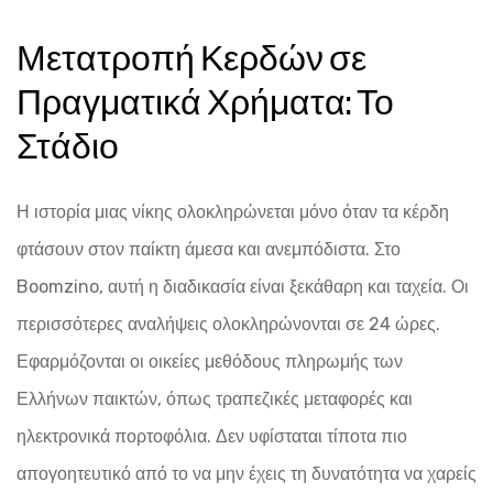
Μετατροπή Κερδών σε
Πραγματικά Χρήματα: Το
Στάδιο
Η ιστορία μιας νίκης ολοκληρώνεται μόνο όταν τα κέρδη
φτάσουν στον παίκτη άμεσα και ανεμπόδιστα. Στο
Boomzino, αυτή η διαδικασία είναι ξεκάθαρη και ταχεία. Οι
περισσότερες αναλήψεις ολοκληρώνονται σε 24 ώρες.
Εφαρμόζονται οι οικείες μεθόδους πληρωμής των
Ελλήνων παικτών, όπως τραπεζικές μεταφορές και
ηλεκτρονικά πορτοφόλια. Δεν υφίσταται τίποτα πιο
απογοητευτικό από το να μην έχεις τη δυνατότητα να χαρείς