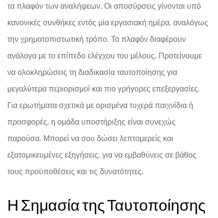
τα πλαφόν των αναλήψεων. Οι αποσύρσεις γίνονται υπό
κανονικές συνθήκες εντός μία εργασιακή ημέρα, αναλόγως
την χρηματοπιστωτική τρόπο. Τα πλαφόν διαφέρουν
ανάλογα με το επίπεδο ελέγχου του μέλους. Προτείνουμε
να ολοκληρώσεις τη διαδικασία ταυτοποίησης για
μεγαλύτερα περιορισμοί και πιο γρήγορες επεξεργασίες.
Για ερωτήματα σχετικά με ορισμένα τυχερά παιχνίδια ή
προσφορές, η ομάδα υποστήριξης είναι συνεχώς
παρούσα. Μπορεί να σου δώσει λεπτομερείς και
εξατομικευμένες εξηγήσεις, για να εμβαθύνεις σε βάθος
τους προϋποθέσεις και τις δυνατότητες.
Η Σημασία της Ταυτοποίησης