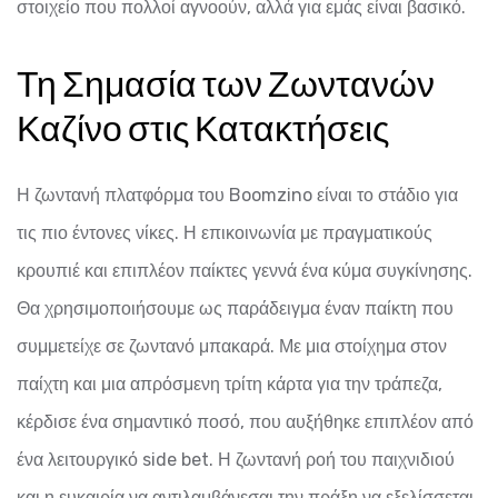
στοιχείο που πολλοί αγνοούν, αλλά για εμάς είναι βασικό.
Τη Σημασία των Ζωντανών
Καζίνο στις Κατακτήσεις
Η ζωντανή πλατφόρμα του Boomzino είναι το στάδιο για
τις πιο έντονες νίκες. Η επικοινωνία με πραγματικούς
κρουπιέ και επιπλέον παίκτες γεννά ένα κύμα συγκίνησης.
Θα χρησιμοποιήσουμε ως παράδειγμα έναν παίκτη που
συμμετείχε σε ζωντανό μπακαρά. Με μια στοίχημα στον
παίχτη και μια απρόσμενη τρίτη κάρτα για την τράπεζα,
κέρδισε ένα σημαντικό ποσό, που αυξήθηκε επιπλέον από
ένα λειτουργικό side bet. Η ζωντανή ροή του παιχνιδιού
και η ευκαιρία να αντιλαμβάνεσαι την πράξη να εξελίσσεται