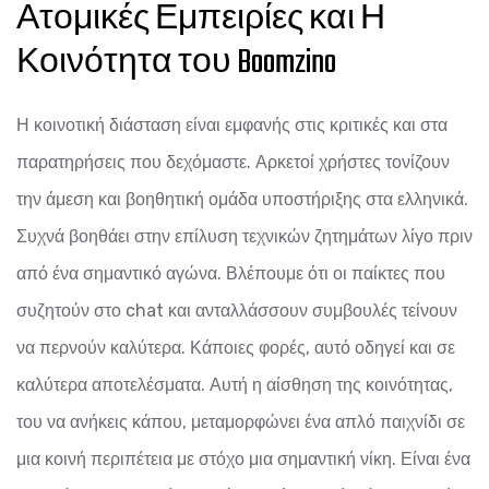
Ατομικές Εμπειρίες και Η
Κοινότητα του Boomzino
Η κοινοτική διάσταση είναι εμφανής στις κριτικές και στα
παρατηρήσεις που δεχόμαστε. Αρκετοί χρήστες τονίζουν
την άμεση και βοηθητική ομάδα υποστήριξης στα ελληνικά.
Συχνά βοηθάει στην επίλυση τεχνικών ζητημάτων λίγο πριν
από ένα σημαντικό αγώνα. Βλέπουμε ότι οι παίκτες που
συζητούν στο chat και ανταλλάσσουν συμβουλές τείνουν
να περνούν καλύτερα. Κάποιες φορές, αυτό οδηγεί και σε
καλύτερα αποτελέσματα. Αυτή η αίσθηση της κοινότητας,
του να ανήκεις κάπου, μεταμορφώνει ένα απλό παιχνίδι σε
μια κοινή περιπέτεια με στόχο μια σημαντική νίκη. Είναι ένα