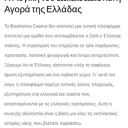
Αγορά της Ελλάδας
Το Boomzino Casino δεν αποτελεί μια τυπική πλατφόρμα.
Αποτελεί μια ομάδα που αντιλαμβάνεται τι ζητά ο Έλληνας
παίκτης. Η στρατηγική του στηρίζεται σε τρία παράγοντες:
προστασία, ποιοτική ψυχαγωγία και έντιμη αντιμετώπιση.
Ξέρουμε ότι οι Έλληνες τάσσονται υπέρ τη σαφήνεια,
άμεση εξυπηρέτηση και ένα σεβαστό χώρο. Γι’ αυτό τον
λόγο, η πλατφόρμα παρέχει τοπικές λύσεις πληρωμής,
εξυπηρέτηση στα ελληνικά και πακέτα που
ανταποκρίνονται με τις ελληνικές προτιμήσεις. Αυτή η
συνεχής αξιοπιστία είναι η βάση για όλες τις εκπληκτικές
ιστορίες νίκης που βλέπετε παρακάτω.