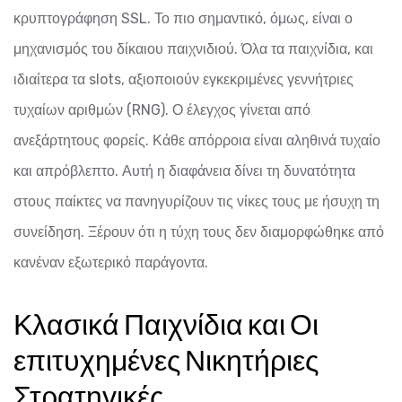
κρυπτογράφηση SSL. Το πιο σημαντικό, όμως, είναι ο
μηχανισμός του δίκαιου παιχνιδιού. Όλα τα παιχνίδια, και
ιδιαίτερα τα slots, αξιοποιούν εγκεκριμένες γεννήτριες
τυχαίων αριθμών (RNG). Ο έλεγχος γίνεται από
ανεξάρτητους φορείς. Κάθε απόρροια είναι αληθινά τυχαίο
και απρόβλεπτο. Αυτή η διαφάνεια δίνει τη δυνατότητα
στους παίκτες να πανηγυρίζουν τις νίκες τους με ήσυχη τη
συνείδηση. Ξέρουν ότι η τύχη τους δεν διαμορφώθηκε από
κανέναν εξωτερικό παράγοντα.
Κλασικά Παιχνίδια και Οι
επιτυχημένες Νικητήριες
Στρατηγικές