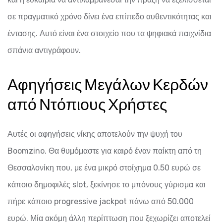
σε πραγματικό χρόνο δίνει ένα επίπεδο αυθεντικότητας και
έντασης. Αυτό είναι ένα στοιχείο που τα ψηφιακά παιχνίδια
σπάνια αντιγράφουν.
Αφηγήσεις Μεγάλων Κερδών
από Ντόπιους Χρήστες
Αυτές οι αφηγήσεις νίκης αποτελούν την ψυχή του
Boomzino. Θα θυμόμαστε για καιρό έναν παίκτη από τη
Θεσσαλονίκη που, με ένα μικρό στοίχημα 0.50 ευρώ σε
κάποιο δημοφιλές slot, ξεκίνησε το μπόνους γύρισμα και
πήρε κάποιο progressive jackpot πάνω από 50.000
ευρώ. Μία ακόμη άλλη περίπτωση που ξεχωρίζει αποτελεί