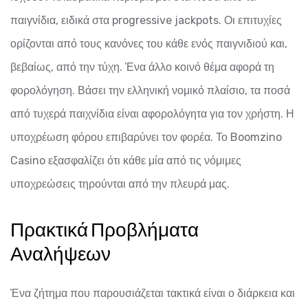
παιγνίδια, ειδικά στα progressive jackpots. Οι επιτυχίες
ορίζονται από τους κανόνες του κάθε ενός παιγνιδιού και,
βεβαίως, από την τύχη. Ένα άλλο κοινό θέμα αφορά τη
φορολόγηση. Βάσει την ελληνική νομικό πλαίσιο, τα ποσά
από τυχερά παιχνίδια είναι αφορολόγητα για τον χρήστη. Η
υποχρέωση φόρου επιβαρύνει τον φορέα. Το Boomzino
Casino εξασφαλίζει ότι κάθε μία από τις νόμιμες
υποχρεώσεις τηρούνται από την πλευρά μας.
Πρακτικά Προβλήματα
Αναλήψεων
Ένα ζήτημα που παρουσιάζεται τακτικά είναι ο διάρκεια και