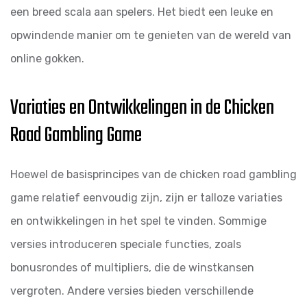
een breed scala aan spelers. Het biedt een leuke en
opwindende manier om te genieten van de wereld van
online gokken.
Variaties en Ontwikkelingen in de Chicken
Road Gambling Game
Hoewel de basisprincipes van de chicken road gambling
game relatief eenvoudig zijn, zijn er talloze variaties
en ontwikkelingen in het spel te vinden. Sommige
versies introduceren speciale functies, zoals
bonusrondes of multipliers, die de winstkansen
vergroten. Andere versies bieden verschillende