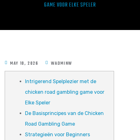
GAME VOOR ELKE SPELER
MAY 10, 2026
WADMINW
Intrigerend Spelplezier met de
chicken road gambling game voor
Elke Speler
De Basisprincipes van de Chicken
Road Gambling Game
Strategieën voor Beginners