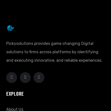
Pickysolutions provides game changing Digital
solutions to firms across platforms by identifying
and executing innovative, and reliable experiences.
EXPLORE
About Us