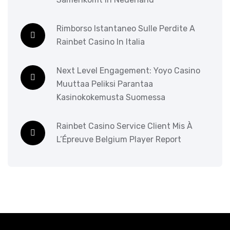
Rimborso Istantaneo Sulle Perdite A
Rainbet Casino In Italia
Next Level Engagement: Yoyo Casino
Muuttaa Peliksi Parantaa
Kasinokokemusta Suomessa
Rainbet Casino Service Client Mis À
L’Épreuve Belgium Player Report