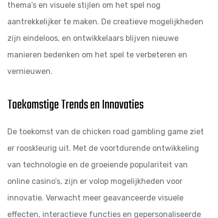
thema’s en visuele stijlen om het spel nog
aantrekkelijker te maken. De creatieve mogelijkheden
zijn eindeloos, en ontwikkelaars blijven nieuwe
manieren bedenken om het spel te verbeteren en
vernieuwen.
Toekomstige Trends en Innovaties
De toekomst van de chicken road gambling game ziet
er rooskleurig uit. Met de voortdurende ontwikkeling
van technologie en de groeiende populariteit van
online casino’s, zijn er volop mogelijkheden voor
innovatie. Verwacht meer geavanceerde visuele
effecten, interactieve functies en gepersonaliseerde