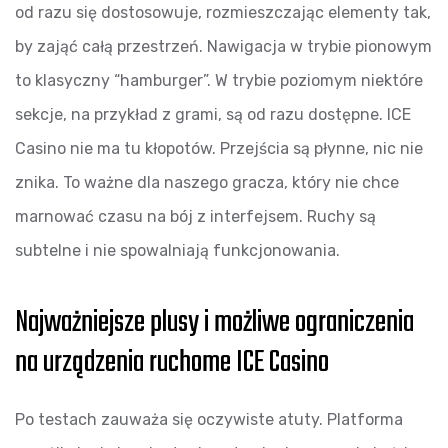
od razu się dostosowuje, rozmieszczając elementy tak,
by zająć całą przestrzeń. Nawigacja w trybie pionowym
to klasyczny “hamburger”. W trybie poziomym niektóre
sekcje, na przykład z grami, są od razu dostępne. ICE
Casino nie ma tu kłopotów. Przejścia są płynne, nic nie
znika. To ważne dla naszego gracza, który nie chce
marnować czasu na bój z interfejsem. Ruchy są
subtelne i nie spowalniają funkcjonowania.
Najważniejsze plusy i możliwe ograniczenia
na urządzenia ruchome ICE Casino
Po testach zauważa się oczywiste atuty. Platforma