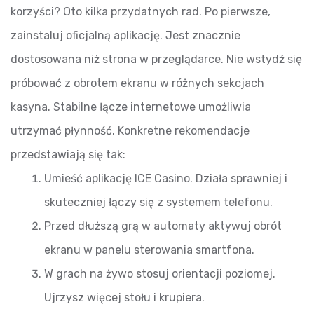
korzyści? Oto kilka przydatnych rad. Po pierwsze,
zainstaluj oficjalną aplikację. Jest znacznie
dostosowana niż strona w przeglądarce. Nie wstydź się
próbować z obrotem ekranu w różnych sekcjach
kasyna. Stabilne łącze internetowe umożliwia
utrzymać płynność. Konkretne rekomendacje
przedstawiają się tak:
Umieść aplikację ICE Casino. Działa sprawniej i
skuteczniej łączy się z systemem telefonu.
Przed dłuższą grą w automaty aktywuj obrót
ekranu w panelu sterowania smartfona.
W grach na żywo stosuj orientacji poziomej.
Ujrzysz więcej stołu i krupiera.