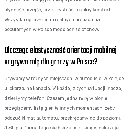
płynność przejść, przejrzystość i ogólny komfort.
Wszystko opierałem na realnych próbach na
popularnych w Polsce modelach telefonów.
Dlaczego elastyczność orientacji mobilnej
odgrywa rolę dla graczy w Polsce?
Grywamy w różnych miejscach: w autobusie, w kolejce
u lekarza, na kanapie. W każdej z tych sytuacji inaczej
dzierżymy telefon. Czasem jedną ręką w pionie
przeglądamy listę gier. W innych momentach, żeby
odczuć klimat automatu, przekręcamy go do poziomu.
Jeśli platforma tego nie bierze pod uwagę, nakazuje