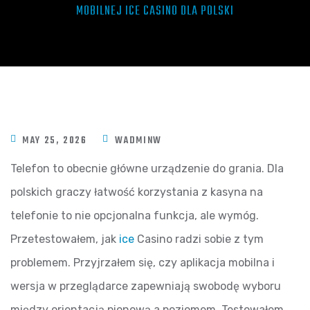
MOBILNEJ ICE CASINO DLA POLSKI
MAY 25, 2026
WADMINW
Telefon to obecnie główne urządzenie do grania. Dla
polskich graczy łatwość korzystania z kasyna na
telefonie to nie opcjonalna funkcja, ale wymóg.
Przetestowałem, jak
ice
Casino radzi sobie z tym
problemem. Przyjrzałem się, czy aplikacja mobilna i
wersja w przeglądarce zapewniają swobodę wyboru
między orientacją pionową a poziomem. Testowałem