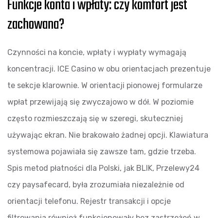
Funkcje konta i wpłaty: czy komfort jest
zachowana?
Czynności na koncie, wpłaty i wypłaty wymagają
koncentracji. ICE Casino w obu orientacjach prezentuje
te sekcje klarownie. W orientacji pionowej formularze
wpłat przewijają się zwyczajowo w dół. W poziomie
często rozmieszczają się w szeregi, skuteczniej
używając ekran. Nie brakowało żadnej opcji. Klawiatura
systemowa pojawiała się zawsze tam, gdzie trzeba.
Spis metod płatności dla Polski, jak BLIK, Przelewy24
czy paysafecard, była zrozumiała niezależnie od
orientacji telefonu. Rejestr transakcji i opcje
filtrowania również funkcjonowały bez zastrzeżeń w