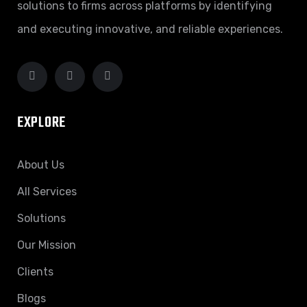
solutions to firms across platforms by identifying
and executing innovative, and reliable experiences.
EXPLORE
About Us
All Services
Solutions
Our Mission
Clients
Blogs