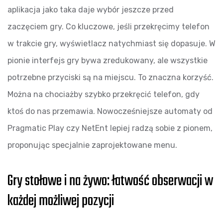
aplikacja jako taka daje wybór jeszcze przed
zaczęciem gry. Co kluczowe, jeśli przekręcimy telefon
w trakcie gry, wyświetlacz natychmiast się dopasuje. W
pionie interfejs gry bywa zredukowany, ale wszystkie
potrzebne przyciski są na miejscu. To znaczna korzyść.
Można na chociażby szybko przekręcić telefon, gdy
ktoś do nas przemawia. Nowocześniejsze automaty od
Pragmatic Play czy NetEnt lepiej radzą sobie z pionem,
proponując specjalnie zaprojektowane menu.
Gry stołowe i na żywo: łatwość obserwacji w
każdej możliwej pozycji