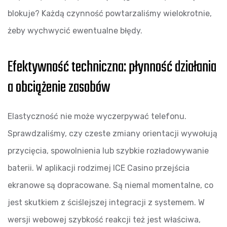
blokuje? Każdą czynność powtarzaliśmy wielokrotnie,
żeby wychwycić ewentualne błędy.
Efektywność techniczna: płynność działania
a obciążenie zasobów
Elastyczność nie może wyczerpywać telefonu.
Sprawdzaliśmy, czy czeste zmiany orientacji wywołują
przycięcia, spowolnienia lub szybkie rozładowywanie
baterii. W aplikacji rodzimej ICE Casino przejścia
ekranowe są dopracowane. Są niemal momentalne, co
jest skutkiem z ściślejszej integracji z systemem. W
wersji webowej szybkość reakcji też jest właściwa,