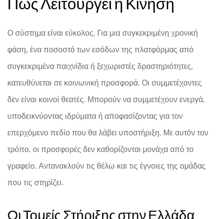
Πώς Λειτουργεί η Κίνηση
Ο σύστημα είναι εύκολος. Για μια συγκεκριμένη χρονική
φάση, ένα ποσοστό των εσόδων της πλατφόρμας από
συγκεκριμένα παιχνίδια ή ξεχωριστές δραστηριότητες,
κατευθύνεται σε κοινωνική προσφορά. Οι συμμετέχοντες
δεν είναι κοινοί θεατές. Μπορούν να συμμετέχουν ενεργά,
υποδεικνύοντας ιδρύματα ή αποφασίζοντας για τον
επερχόμενο πεδίο που θα λάβει υποστήριξη. Με αυτόν τον
τρόπο, οι προσφορές δεν καθορίζονται μονάχα από το
γραφείο. Αντανακλούν τις θέλω και τις έγνοιες της ομάδας
που τις στηρίζει.
Οι Τομείς Στήριξης στην Ελλάδα