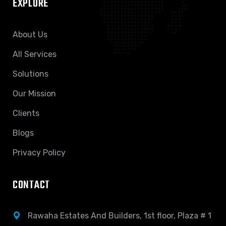
EXPLORE
About Us
All Services
Solutions
Our Mission
Clients
Blogs
Privacy Policy
CONTACT
Rawaha Estates And Builders, 1st floor, Plaza # 1