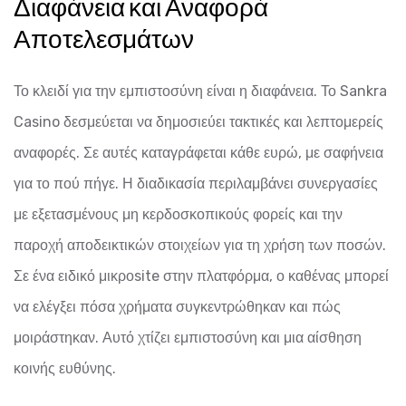
Διαφάνεια και Αναφορά
Αποτελεσμάτων
Το κλειδί για την εμπιστοσύνη είναι η διαφάνεια. Το Sankra
Casino δεσμεύεται να δημοσιεύει τακτικές και λεπτομερείς
αναφορές. Σε αυτές καταγράφεται κάθε ευρώ, με σαφήνεια
για το πού πήγε. Η διαδικασία περιλαμβάνει συνεργασίες
με εξετασμένους μη κερδοσκοπικούς φορείς και την
παροχή αποδεικτικών στοιχείων για τη χρήση των ποσών.
Σε ένα ειδικό μικροsite στην πλατφόρμα, ο καθένας μπορεί
να ελέγξει πόσα χρήματα συγκεντρώθηκαν και πώς
μοιράστηκαν. Αυτό χτίζει εμπιστοσύνη και μια αίσθηση
κοινής ευθύνης.