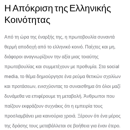
Η Απόκριση της Ελληνικής
Κοινότητας
Από τη ώρα της έναρξής της, η πρωτοβουλία συναντά
θερμή αποδοχή από το ελληνικό κοινό. Παίχτες και μη,
διάφοροι αναγνωρίζουν την αξία μιας τοιαύτης
πρωτοβουλίας και συμμετέχουν με προθυμία. Στα social
media, το θέμα δημιούργησε ένα ρεύμα θετικών σχολίων
και προτάσεων, ενισχύοντας το συναισθημα ότι όλοι μαζί
δυνάμεθα να επιφέρουμε τη μεταβολή. Άνθρωποι που
παίζουν εκφράζουν συχνάκις ότι η εμπειρία τους
προσλαμβάνει μια καινούρια χροιά. Ξέρουν ότι ένα μέρος
της δράσης τους μεταβάλλεται σε βοήθεια για έναν έτερο.