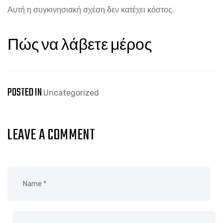
Αυτή η συγκινησιακή σχέση δεν κατέχει κόστος.
Πώς να λάβετε μέρος
POSTED IN
Uncategorized
LEAVE A COMMENT