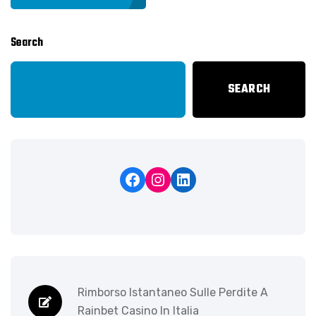
Search
SEARCH
Rimborso Istantaneo Sulle Perdite A
Rainbet Casino In Italia