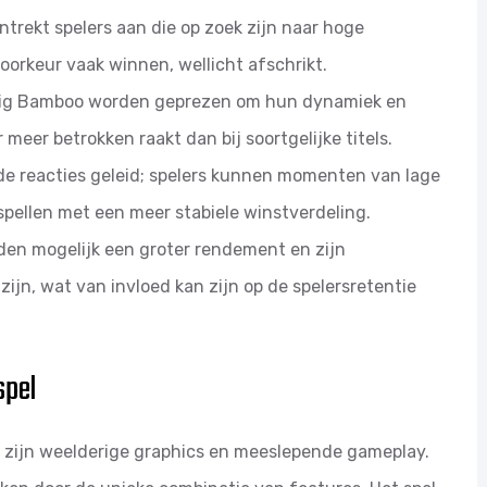
aantrekt spelers aan die op zoek zijn naar hoge
voorkeur vaak winnen, wellicht afschrikt.
 Big Bamboo worden geprezen om hun dynamiek en
meer betrokken raakt dan bij soortgelijke titels.
de reacties geleid; spelers kunnen momenten van lage
spellen met een meer stabiele winstverdeling.
den mogelijk een groter rendement en zijn
t zijn, wat van invloed kan zijn op de spelersretentie
spel
t zijn weelderige graphics en meeslepende gameplay.