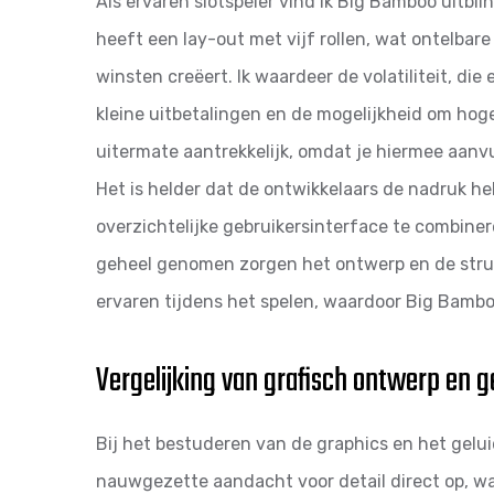
Als ervaren slotspeler vind ik Big Bamboo uitbl
heeft een lay-out met vijf rollen, wat ontelbar
winsten creëert. Ik waardeer de volatiliteit, di
kleine uitbetalingen en de mogelijkheid om hoge
uitermate aantrekkelijk, omdat je hiermee aanvu
Het is helder dat de ontwikkelaars de nadruk h
overzichtelijke gebruikersinterface te combine
geheel genomen zorgen het ontwerp en de struct
ervaren tijdens het spelen, waardoor Big Bambo
Vergelijking van grafisch ontwerp en 
Bij het bestuderen van de graphics en het gel
nauwgezette aandacht voor detail direct op, w