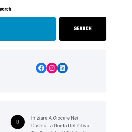
earch
SEARCH
Iniziare A Giocare Nei
Casinò La Guida Definitiva