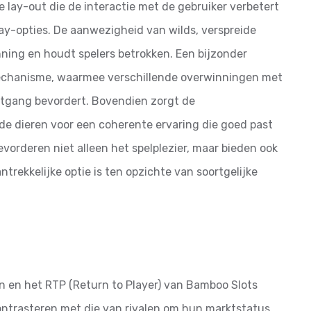
e lay-out die de interactie met de gebruiker verbetert
lay-opties. De aanwezigheid van wilds, verspreide
ning en houdt spelers betrokken. Een bijzonder
mechanisme, waarmee verschillende overwinningen met
ortgang bevordert. Bovendien zorgt de
e dieren voor een coherente ervaring die goed past
vorderen niet alleen het spelplezier, maar bieden ook
trekkelijke optie is ten opzichte van soortgelijke
en en het RTP (Return to Player) van Bamboo Slots
contrasteren met die van rivalen om hun marktstatus