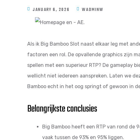
JANUARY 6, 2026
WADMINW
Als ik Big Bamboo Slot naast elkaar leg met and
factoren een rol. De opvallende graphics zijn m
spellen met een superieur RTP? De gameplay bied
wellicht niet iedereen aanspreken. Laten we de
Bamboo echt in het oog springt of gewoon in d
Belangrijkste conclusies
Big Bamboo heeft een RTP van rond de 96%
vaak tussen de 93% en 95% liggen.