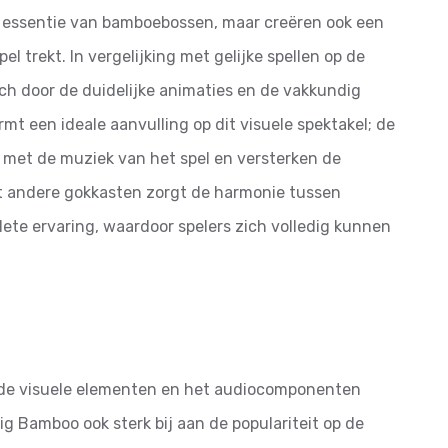
 essentie van bamboebossen, maar creëren ook een
l trekt. In vergelijking met gelijke spellen op de
ch door de duidelijke animaties en de vakkundig
 een ideale aanvulling op dit visuele spektakel; de
met de muziek van het spel en versterken de
tot andere gokkasten zorgt de harmonie tussen
ete ervaring, waardoor spelers zich volledig kunnen
de visuele elementen en het audiocomponenten
 Bamboo ook sterk bij aan de populariteit op de