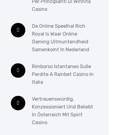
Per Principianti Di Winnita
Casino
De Online Speelhal Rich
Royal Is Waar Online
Gaming Uitmuntendheid
Samenkomt In Nederland
Rimborso Istantaneo Sulle
Perdite A Rainbet Casino In
Italia
Vertrauenswürdig,
Konzessioniert Und Beliebt
In Österreich Mit Spirit
Casino