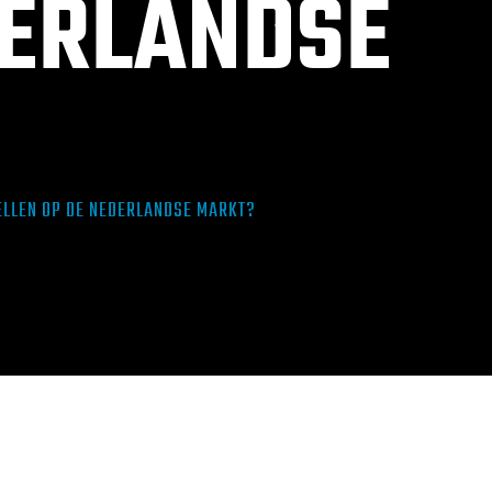
DERLANDSE
ELLEN OP DE NEDERLANDSE MARKT?