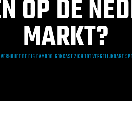
EN OP DE NE
MARKT?
 VERHOUDT DE BIG BAMBOO-GOKKAST ZICH TOT VERGELIJKBARE SP