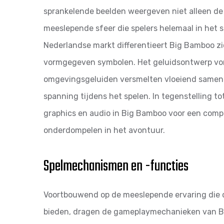
sprankelende beelden weergeven niet alleen de
meeslepende sfeer die spelers helemaal in het spe
Nederlandse markt differentieert Big Bamboo zi
vormgegeven symbolen. Het geluidsontwerp vormt
omgevingsgeluiden versmelten vloeiend samen 
spanning tijdens het spelen. In tegenstelling 
graphics en audio in Big Bamboo voor een compl
onderdompelen in het avontuur.
Spelmechanismen en -functies
Voortbouwend op de meeslepende ervaring die 
bieden, dragen de gameplaymechanieken van Big