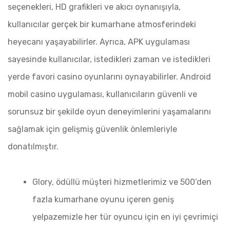
seçenekleri, HD grafikleri ve akıcı oynanışıyla,
kullanıcılar gerçek bir kumarhane atmosferindeki
heyecanı yaşayabilirler. Ayrıca, APK uygulaması
sayesinde kullanıcılar, istedikleri zaman ve istedikleri
yerde favori casino oyunlarını oynayabilirler. Android
mobil casino uygulaması, kullanıcıların güvenli ve
sorunsuz bir şekilde oyun deneyimlerini yaşamalarını
sağlamak için gelişmiş güvenlik önlemleriyle
donatılmıştır.
Glory, ödüllü müşteri hizmetlerimiz ve 500’den
fazla kumarhane oyunu içeren geniş
yelpazemizle her tür oyuncu için en iyi çevrimiçi