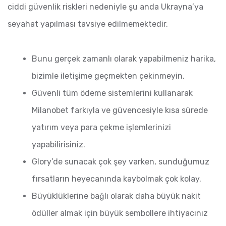
ciddi güvenlik riskleri nedeniyle şu anda Ukrayna’ya
seyahat yapılması tavsiye edilmemektedir.
Bunu gerçek zamanlı olarak yapabilmeniz harika,
bizimle iletişime geçmekten çekinmeyin.
Güvenli tüm ödeme sistemlerini kullanarak
Milanobet farkıyla ve güvencesiyle kısa sürede
yatırım veya para çekme işlemlerinizi
yapabilirisiniz.
Glory’de sunacak çok şey varken, sunduğumuz
fırsatların heyecanında kaybolmak çok kolay.
Büyüklüklerine bağlı olarak daha büyük nakit
ödüller almak için büyük sembollere ihtiyacınız