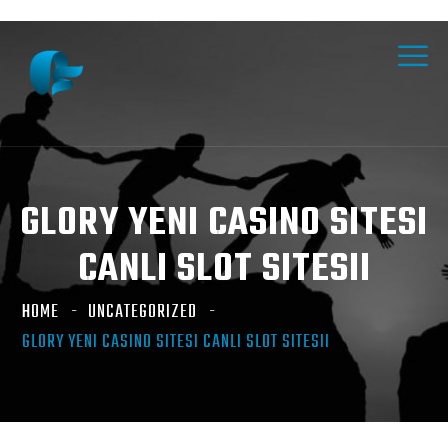
GLORY YENI CASINO SITESI
CANLI SLOT SITESII
HOME
UNCATEGORIZED
GLORY YENI CASINO SITESI CANLI SLOT SITESII