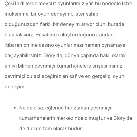
Çeşitli dillerde mevcut oyunlarımız var, bu nedenle ister
mükemmel bir oyun deneyimi, ister sahip
olduğunuzdan farklı bir deneyim arıyor olun, burada
bulacaksınız. Hesabınızı oluşturduğunuz andan
itibaren online casino oyunlarımızı hemen oynamaya
başlayabilirsiniz. Glory’de, dünya çapında haklı olarak
en iyi bilinen çevrimiçi kumarhanelere erişebilirsiniz –
çevrimiçi bulabileceğiniz en saf ve en gerçekçi oyun
deneyimi.
Ne de olsa, eğlence her zaman çevrimiçi
kumarhanelerin merkezinde olmuştur ve Glory’de
de durum tam olarak budur.