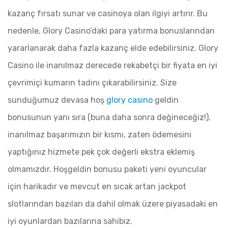
kazanç fırsatı sunar ve casinoya olan ilgiyi artırır. Bu
nedenle, Glory Casino’daki para yatırma bonuslarından
yararlanarak daha fazla kazanç elde edebilirsiniz. Glory
Casino ile inanılmaz derecede rekabetçi bir fiyata en iyi
çevrimiçi kumarın tadını çıkarabilirsiniz. Size
sunduğumuz devasa hoş
glory casino
geldin
bonusunun yanı sıra (buna daha sonra değineceğiz!),
inanılmaz başarımızın bir kısmı, zaten ödemesini
yaptığınız hizmete pek çok değerli ekstra eklemiş
olmamızdır. Hoşgeldin bonusu paketi yeni oyuncular
için harikadır ve mevcut en sıcak artan jackpot
slotlarından bazıları da dahil olmak üzere piyasadaki en
iyi oyunlardan bazılarına sahibiz.