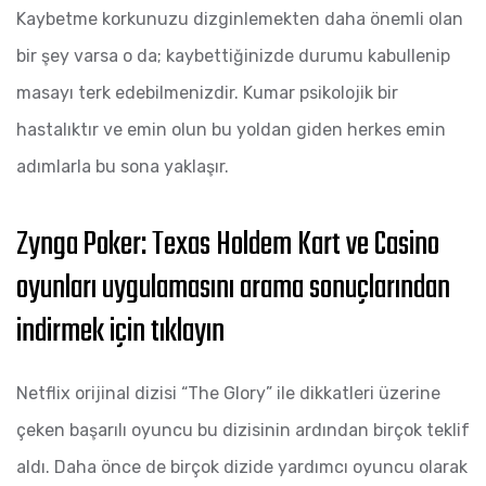
Kaybetme korkunuzu dizginlemekten daha önemli olan
bir şey varsa o da; kaybettiğinizde durumu kabullenip
masayı terk edebilmenizdir. Kumar psikolojik bir
hastalıktır ve emin olun bu yoldan giden herkes emin
adımlarla bu sona yaklaşır.
Zynga Poker: Texas Holdem Kart ve Casino
oyunları uygulamasını arama sonuçlarından
indirmek için tıklayın
Netflix orijinal dizisi “The Glory” ile dikkatleri üzerine
çeken başarılı oyuncu bu dizisinin ardından birçok teklif
aldı. Daha önce de birçok dizide yardımcı oyuncu olarak