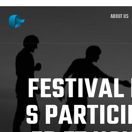
ABOUT US
FESTIVAL 
S PARTIC