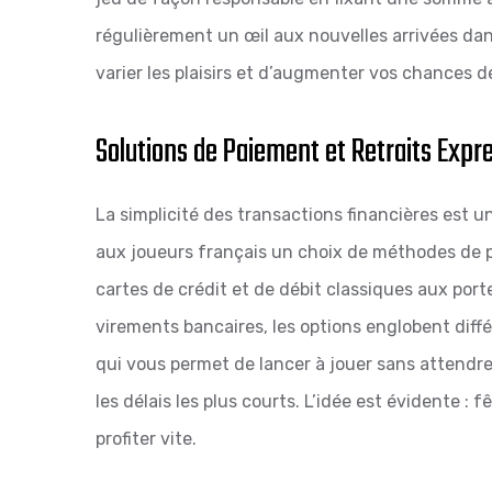
régulièrement un œil aux nouvelles arrivées dan
varier les plaisirs et d’augmenter vos chances 
Solutions de Paiement et Retraits Expr
La simplicité des transactions financières est un
aux joueurs français un choix de méthodes de p
cartes de crédit et de débit classiques aux port
virements bancaires, les options englobent diff
qui vous permet de lancer à jouer sans attendre.
les délais les plus courts. L’idée est évidente :
profiter vite.