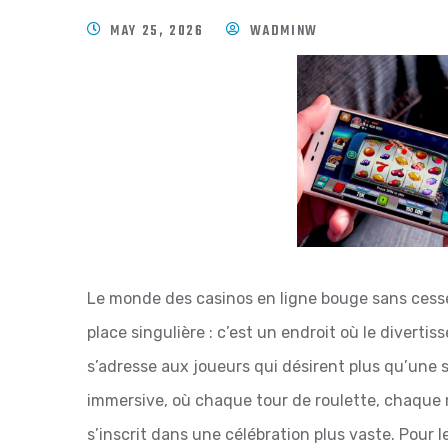
MAY 25, 2026
WADMINW
Le monde des casinos en ligne bouge sans cess
place singulière : c’est un endroit où le divert
s’adresse aux joueurs qui désirent plus qu’une 
immersive, où chaque tour de roulette, chaque
s’inscrit dans une célébration plus vaste. Pour 