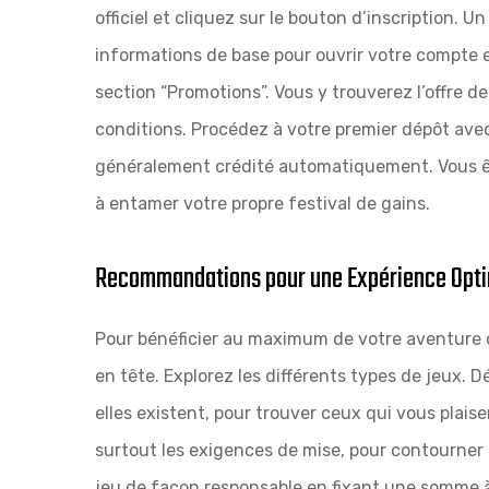
officiel et cliquez sur le bouton d’inscription.
informations de base pour ouvrir votre compte en
section “Promotions”. Vous y trouverez l’offre de 
conditions. Procédez à votre premier dépôt ave
généralement crédité automatiquement. Vous êtes
à entamer votre propre festival de gains.
Recommandations pour une Expérience Opt
Pour bénéficier au maximum de votre aventure c
en tête. Explorez les différents types de jeux. 
elles existent, pour trouver ceux qui vous plais
surtout les exigences de mise, pour contourner 
jeu de façon responsable en fixant une somme 