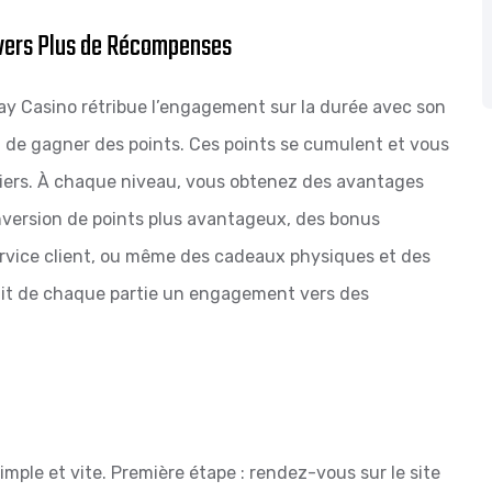
 vers Plus de Récompenses
ay Casino rétribue l’engagement sur la durée avec son
 de gagner des points. Ces points se cumulent et vous
liers. À chaque niveau, vous obtenez des avantages
onversion de points plus avantageux, des bonus
 service client, ou même des cadeaux physiques et des
it de chaque partie un engagement vers des
imple et vite. Première étape : rendez-vous sur le site