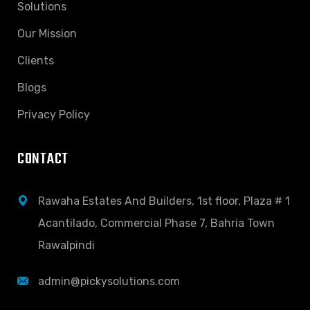
Solutions
Our Mission
Clients
Blogs
Privacy Policy
CONTACT
Rawaha Estates And Builders, 1st floor, Plaza # 1
Acantilado, Commercial Phase 7, Bahria Town
Rawalpindi
admin@pickysolutions.com