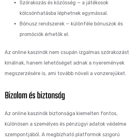
Szórakozás és közösség — a játékosok
kölcsönhatásba léphetnek egymással.
Bónusz rendszerek — különféle bónuszok és
promóciók érhetők el.
Az online kaszinók nem csupán izgalmas szórakozást
kínálnak, hanem lehetőséget adnak a nyeremények
megszerzésére is, ami tovább növeli a vonzerejüket.
Bizalom és biztonság
Az online kaszinók biztonsága kiemelten fontos,
különösen a személyes és pénzügyi adatok védelme
szempontjából. A megbízható platformok szigorú