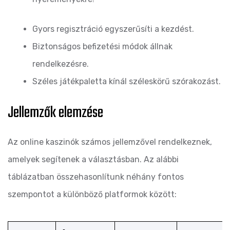
Gyors regisztráció egyszerűsíti a kezdést.
Biztonságos befizetési módok állnak
rendelkezésre.
Széles játékpaletta kínál széleskörű szórakozást.
Jellemzők elemzése
Az online kaszinók számos jellemzővel rendelkeznek,
amelyek segítenek a választásban. Az alábbi
táblázatban összehasonlítunk néhány fontos
szempontot a különböző platformok között: