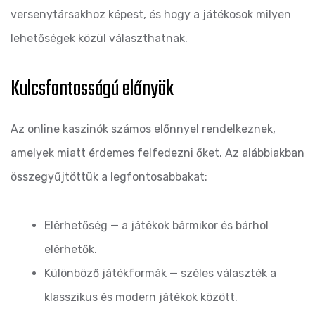
versenytársakhoz képest, és hogy a játékosok milyen
lehetőségek közül választhatnak.
Kulcsfontosságú előnyök
Az online kaszinók számos előnnyel rendelkeznek,
amelyek miatt érdemes felfedezni őket. Az alábbiakban
összegyűjtöttük a legfontosabbakat:
Elérhetőség — a játékok bármikor és bárhol
elérhetők.
Különböző játékformák — széles választék a
klasszikus és modern játékok között.