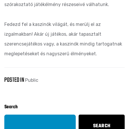
szórakoztató játékélmény részeseivé válhatunk.
Fedezd fel a kaszinók világát, és merülj el az
izgalmakban! Akár új játékos, akár tapasztalt
szerencsejátékos vagy, a kaszinók mindig tartogatnak
meglepetéseket és nagyszerű élményeket.
POSTED IN
Public
Search
SEARCH