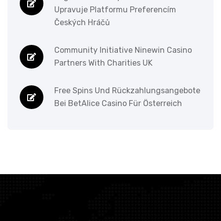
Upravuje Platformu Preferencím
Českých Hráčů
Community Initiative Ninewin Casino
Partners With Charities UK
Free Spins Und Rückzahlungsangebote
Bei BetAlice Casino Für Österreich