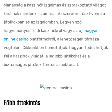
Manapság a kaszinók izgalmas és szórakoztató világot
kínálnak mindenki számára, aki szeretne részt venni a
játékokban és az izgalomban. Legyen szó
hagyományos földi kaszinókról vagy az
új magyar
online casino
platformokról, a lehetőségek tárháza
végtelen. Cikkünkben bemutatjuk, hogyan fedezhetjük
fel a kaszinók világát, a legjobb játékokat és a
biztonságos játékok fontos aspektusait.
Főbb áttekintés