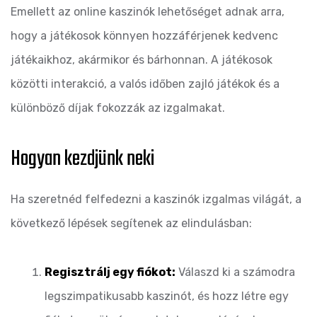
Emellett az online kaszinók lehetőséget adnak arra,
hogy a játékosok könnyen hozzáférjenek kedvenc
játékaikhoz, akármikor és bárhonnan. A játékosok
közötti interakció, a valós időben zajló játékok és a
különböző díjak fokozzák az izgalmakat.
Hogyan kezdjünk neki
Ha szeretnéd felfedezni a kaszinók izgalmas világát, a
következő lépések segítenek az elindulásban:
Regisztrálj egy fiókot:
Válaszd ki a számodra
legszimpatikusabb kaszinót, és hozz létre egy