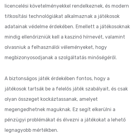
licencelési követelményekkel rendelkeznek, és modern
titkosítási technológiákat alkalmaznak a játékosok
adatainak védelme érdekében. Emellett a játékosoknak
mindig ellenőrizniük kell a kaszinó hírnevét, valamint
olvasniuk a felhasználói véleményeket, hogy
megbizonyosodjanak a szolgáltatás minőségéről.
A biztonságos játék érdekében fontos, hogy a
játékosok tartsák be a felelős játék szabályait, és csak
olyan összeget kockáztassanak, amelyet
megengedhetnek maguknak. Ez segít elkerülni a
pénzügyi problémákat és élvezni a játékokat a lehető
legnagyobb mértékben.