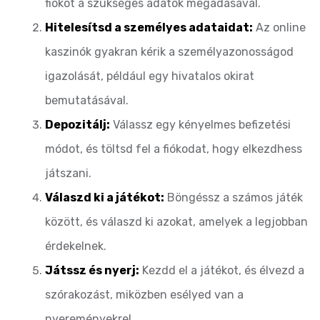
fiókot a szükséges adatok megadásával.
Hitelesítsd a személyes adataidat:
Az online
kaszinók gyakran kérik a személyazonosságod
igazolását, például egy hivatalos okirat
bemutatásával.
Depozitálj:
Válassz egy kényelmes befizetési
módot, és töltsd fel a fiókodat, hogy elkezdhess
játszani.
Válaszd ki a játékot:
Böngéssz a számos játék
között, és válaszd ki azokat, amelyek a legjobban
érdekelnek.
Játssz és nyerj:
Kezdd el a játékot, és élvezd a
szórakozást, miközben esélyed van a
nyereményekre!