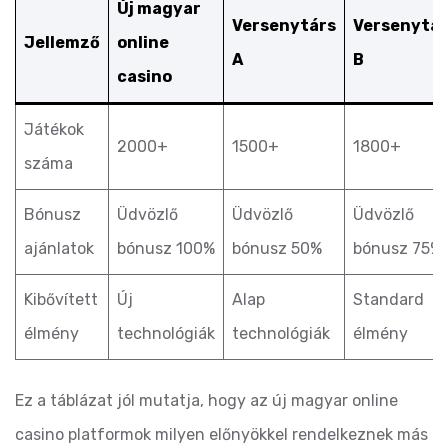
Új magyar
Versenytárs
Versenytár
Jellemző
online
A
B
casino
Játékok
2000+
1500+
1800+
száma
Bónusz
Üdvözlő
Üdvözlő
Üdvözlő
ajánlatok
bónusz 100%
bónusz 50%
bónusz 75%
Kibővített
Új
Alap
Standard
élmény
technológiák
technológiák
élmény
Ez a táblázat jól mutatja, hogy az új magyar online
casino platformok milyen előnyökkel rendelkeznek más