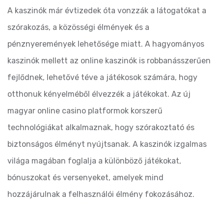
A kaszinók már évtizedek óta vonzzák a látogatókat a
szórakozás, a közösségi élmények és a
pénznyeremények lehetősége miatt. A hagyományos
kaszinók mellett az online kaszinók is robbanásszerűen
fejlődnek, lehetővé téve a játékosok számára, hogy
otthonuk kényelméből élvezzék a játékokat. Az új
magyar online casino platformok korszerű
technológiákat alkalmaznak, hogy szórakoztató és
biztonságos élményt nyújtsanak. A kaszinók izgalmas
világa magában foglalja a különböző játékokat,
bónuszokat és versenyeket, amelyek mind
hozzájárulnak a felhasználói élmény fokozásához.