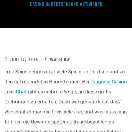
CASINO IN DEUTSCHLAND AKTIVIEREN
JUNE 17, 2026
WADMINW
Free Spins gehören für viele Spieler in Deutschland zu
den aufregendsten Bonusformen. Bei
Dragonia Casino
Live-Chat
gibt es mehrere Wege, an diese gratis
Drehungen zu erhalten. Doch wie genau klappt das?
Wie schaltet man die Freispiele frei, und was muss man
tun, um die Gewinne später auch ausbezahlen zu
können? Dieser Leitfaden erklärt Ihnen jeden Schritt.