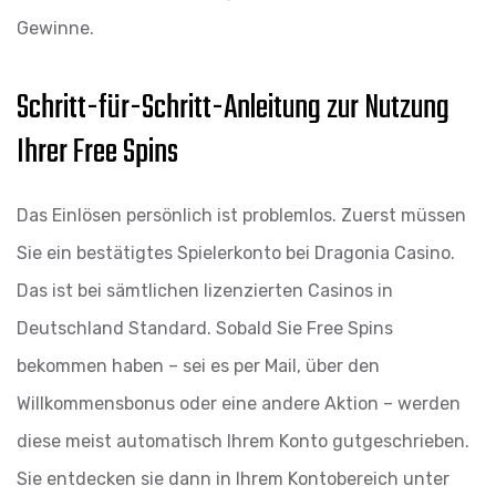
Gewinne.
Schritt-für-Schritt-Anleitung zur Nutzung
Ihrer Free Spins
Das Einlösen persönlich ist problemlos. Zuerst müssen
Sie ein bestätigtes Spielerkonto bei Dragonia Casino.
Das ist bei sämtlichen lizenzierten Casinos in
Deutschland Standard. Sobald Sie Free Spins
bekommen haben – sei es per Mail, über den
Willkommensbonus oder eine andere Aktion – werden
diese meist automatisch Ihrem Konto gutgeschrieben.
Sie entdecken sie dann in Ihrem Kontobereich unter