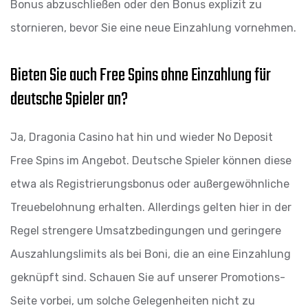
Bonus abzuschließen oder den Bonus explizit zu
stornieren, bevor Sie eine neue Einzahlung vornehmen.
Bieten Sie auch Free Spins ohne Einzahlung für
deutsche Spieler an?
Ja, Dragonia Casino hat hin und wieder No Deposit
Free Spins im Angebot. Deutsche Spieler können diese
etwa als Registrierungsbonus oder außergewöhnliche
Treuebelohnung erhalten. Allerdings gelten hier in der
Regel strengere Umsatzbedingungen und geringere
Auszahlungslimits als bei Boni, die an eine Einzahlung
geknüpft sind. Schauen Sie auf unserer Promotions-
Seite vorbei, um solche Gelegenheiten nicht zu