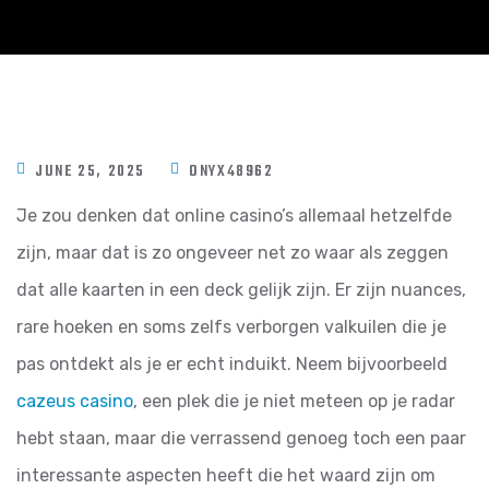
JUNE 25, 2025
ONYX48962
Je zou denken dat online casino’s allemaal hetzelfde
zijn, maar dat is zo ongeveer net zo waar als zeggen
dat alle kaarten in een deck gelijk zijn. Er zijn nuances,
rare hoeken en soms zelfs verborgen valkuilen die je
pas ontdekt als je er echt induikt. Neem bijvoorbeeld
cazeus casino
, een plek die je niet meteen op je radar
hebt staan, maar die verrassend genoeg toch een paar
interessante aspecten heeft die het waard zijn om