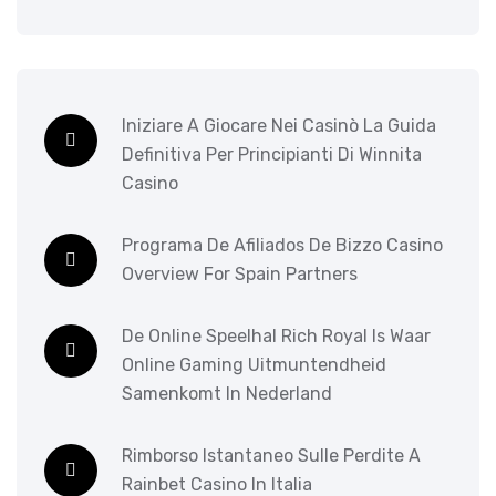
Iniziare A Giocare Nei Casinò La Guida
Definitiva Per Principianti Di Winnita
Casino
Programa De Afiliados De Bizzo Casino
Overview For Spain Partners
De Online Speelhal Rich Royal Is Waar
Online Gaming Uitmuntendheid
Samenkomt In Nederland
Rimborso Istantaneo Sulle Perdite A
Rainbet Casino In Italia