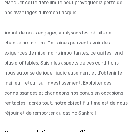
Manquer cette date limite peut provoquer la perte de
nos avantages durement acquis.
Avant de nous engager, analysons les détails de
chaque promotion. Certaines peuvent avoir des
exigences de mise moins importantes, ce qui les rend
plus profitables. Saisir les aspects de ces conditions
nous autorise de jouer judicieusement et d’obtenir le
meilleur retour sur investissement. Exploiter ces
connaissances et changeons nos bonus en occasions
rentables : après tout, notre objectif ultime est de nous
réjouir et de remporter au casino Sankra !