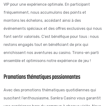
VIP pour une expérience optimale. En participant
fréquemment, nous accumulons des points et
montons les échelons, accédant ainsi à des
événements spéciaux et des offres exclusives qui nous
font sentir valorisés. C’est bénéfique pour tous : nous
restons engagés tout en bénéficiant de prix qui
enrichissent nos aventures au casino. Tirons-en parti
ensemble et optimisons notre expérience de jeu !
Promotions thématiques passionnantes
Avec des promotions thématiques quotidiennes qui
suscitent l’enthousiasme, Sankra Casino vous garantit