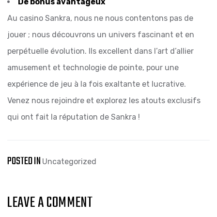
De bonus avantageux
Au casino Sankra, nous ne nous contentons pas de
jouer ; nous découvrons un univers fascinant et en
perpétuelle évolution. Ils excellent dans l’art d’allier
amusement et technologie de pointe, pour une
expérience de jeu à la fois exaltante et lucrative.
Venez nous rejoindre et explorez les atouts exclusifs
qui ont fait la réputation de Sankra !
POSTED IN
Uncategorized
LEAVE A COMMENT