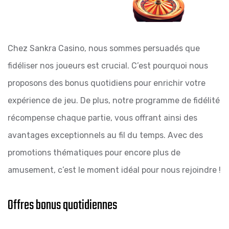
Chez Sankra Casino, nous sommes persuadés que
fidéliser nos joueurs est crucial. C’est pourquoi nous
proposons des bonus quotidiens pour enrichir votre
expérience de jeu. De plus, notre programme de fidélité
récompense chaque partie, vous offrant ainsi des
avantages exceptionnels au fil du temps. Avec des
promotions thématiques pour encore plus de
amusement, c’est le moment idéal pour nous rejoindre !
Offres bonus quotidiennes