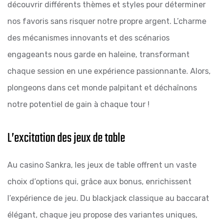
découvrir différents thèmes et styles pour déterminer
nos favoris sans risquer notre propre argent. L’charme
des mécanismes innovants et des scénarios
engageants nous garde en haleine, transformant
chaque session en une expérience passionnante. Alors,
plongeons dans cet monde palpitant et déchaînons
notre potentiel de gain à chaque tour !
L’excitation des jeux de table
Au casino Sankra, les jeux de table offrent un vaste
choix d’options qui, grâce aux bonus, enrichissent
l’expérience de jeu. Du blackjack classique au baccarat
élégant, chaque jeu propose des variantes uniques,