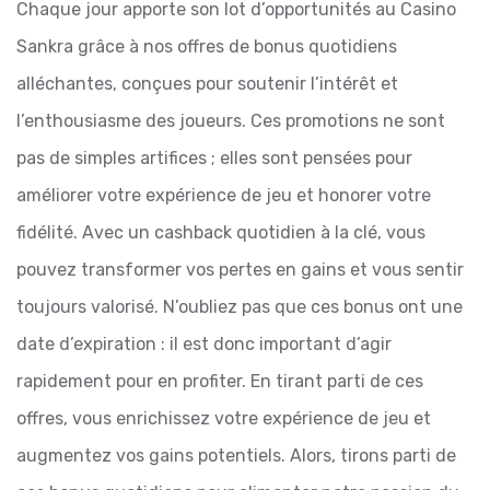
Chaque jour apporte son lot d’opportunités au Casino
Sankra grâce à nos offres de bonus quotidiens
alléchantes, conçues pour soutenir l’intérêt et
l’enthousiasme des joueurs. Ces promotions ne sont
pas de simples artifices ; elles sont pensées pour
améliorer votre expérience de jeu et honorer votre
fidélité. Avec un cashback quotidien à la clé, vous
pouvez transformer vos pertes en gains et vous sentir
toujours valorisé. N’oubliez pas que ces bonus ont une
date d’expiration : il est donc important d’agir
rapidement pour en profiter. En tirant parti de ces
offres, vous enrichissez votre expérience de jeu et
augmentez vos gains potentiels. Alors, tirons parti de