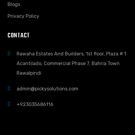
Blogs
Privacy Policy
CONTACT
Rawaha Estates And Builders, 1st floor, Plaza # 1
Acantilado, Commercial Phase 7, Bahria Town
Rawalpindi
admin@pickysolutions.com
+923035686116