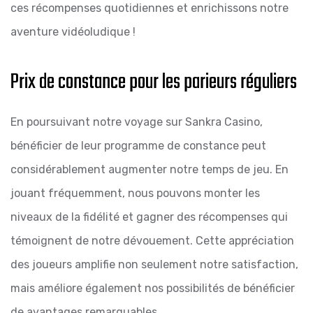
ces récompenses quotidiennes et enrichissons notre
aventure vidéoludique !
Prix de constance pour les parieurs réguliers
En poursuivant notre voyage sur Sankra Casino,
bénéficier de leur programme de constance peut
considérablement augmenter notre temps de jeu. En
jouant fréquemment, nous pouvons monter les
niveaux de la fidélité et gagner des récompenses qui
témoignent de notre dévouement. Cette appréciation
des joueurs amplifie non seulement notre satisfaction,
mais améliore également nos possibilités de bénéficier
de avantages remarquables.