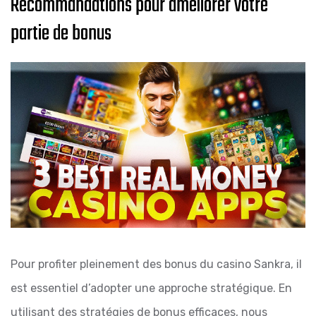
Recommandations pour améliorer votre
partie de bonus
Pour profiter pleinement des bonus du casino Sankra, il
est essentiel d’adopter une approche stratégique. En
utilisant des stratégies de bonus efficaces, nous