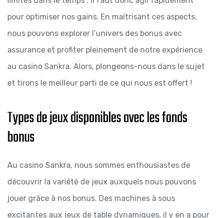
limités dans le temps ; il faut donc agir rapidement
pour optimiser nos gains. En maîtrisant ces aspects,
nous pouvons explorer l’univers des bonus avec
assurance et profiter pleinement de notre expérience
au casino Sankra. Alors, plongeons-nous dans le sujet
et tirons le meilleur parti de ce qui nous est offert !
Types de jeux disponibles avec les fonds
bonus
Au casino Sankra, nous sommes enthousiastes de
découvrir la variété de jeux auxquels nous pouvons
jouer grâce à nos bonus. Des machines à sous
excitantes aux jeux de table dynamiques, il y en a pour