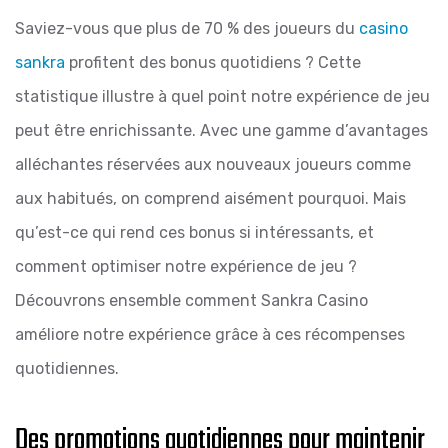
Saviez-vous que plus de 70 % des joueurs du
casino
sankra
profitent des bonus quotidiens ? Cette
statistique illustre à quel point notre expérience de jeu
peut être enrichissante. Avec une gamme d’avantages
alléchantes réservées aux nouveaux joueurs comme
aux habitués, on comprend aisément pourquoi. Mais
qu’est-ce qui rend ces bonus si intéressants, et
comment optimiser notre expérience de jeu ?
Découvrons ensemble comment Sankra Casino
améliore notre expérience grâce à ces récompenses
quotidiennes.
Des promotions quotidiennes pour maintenir