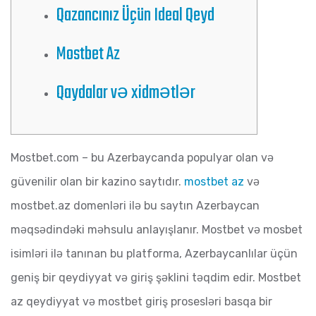
Qazancınız Üçün Ideal Qeyd
Mostbet Az
Qaydalar və xidmətlər
Mostbet.com – bu Azerbaycanda populyar olan və
güvenilir olan bir kazino saytıdır.
mostbet az
və
mostbet.az domenləri ilə bu saytın Azerbaycan
məqsədindəki məhsulu anlayışlanır. Mostbet və mosbet
isimləri ilə tanınan bu platforma, Azerbaycanlılar üçün
geniş bir qeydiyyat və giriş şəklini təqdim edir. Mostbet
az qeydiyyat və mostbet giriş prosesləri basqa bir