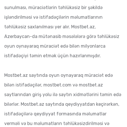
sunulması, müraciətlərin təhlükəsiz bir şəkildə
işləndirilməsi və istifadəçilərin məlumatlarının
təhlükəsiz saxlanılması yer alır. Mostbet.az,
Azerbaycan-da mütənasib məsələlərə görə təhlükəsiz
oyun oynayaraq müraciət edə bilən milyonlarca
istifadəçiyi təmin etmək üçün hazırlanmışdır.
Mostbet.az saytında oyun oynayaraq müraciət edə
bilən istifadəçilər, mostbet.com və mostbet.az
saytlarından giriş yolu ilə saytın xidmətlərini təmin edə
bilərlər. Mostbet.az saytında qeydiyyatdan keçirərkən,
istifadəçilərə qeydiyyat formasında məlumatlar
verməli və bu məlumatların təhlükəsizdirilməsi və