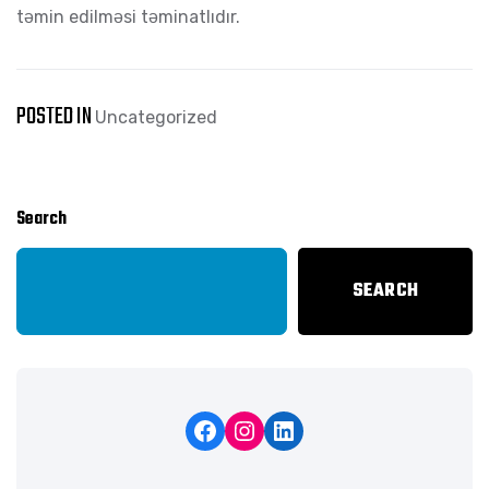
təmin edilməsi təminatlıdır.
POSTED IN
Uncategorized
Search
SEARCH