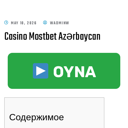
MAY 10, 2026
WADMINW
Casino Mostbet Azərbaycan
OYNA
Содержимое