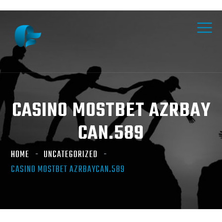
CASINO MOSTBET AZRBAY
CAN.589
HOME
UNCATEGORIZED
CASINO MOSTBET AZRBAYCAN.589