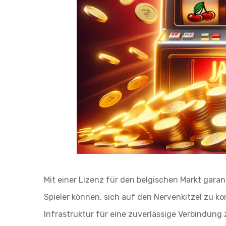
Mit einer Lizenz für den belgischen Markt garan
Spieler können, sich auf den Nervenkitzel zu ko
Infrastruktur für eine zuverlässige Verbindun