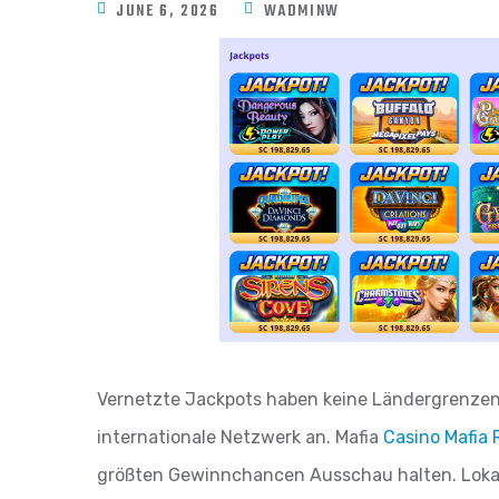
JUNE 6, 2026
WADMINW
Vernetzte Jackpots haben keine Ländergrenzen. 
internationale Netzwerk an. Mafia
Casino Mafia 
größten Gewinnchancen Ausschau halten. Loka