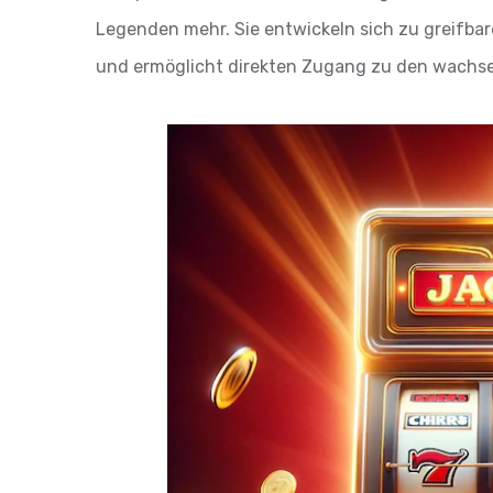
Legenden mehr. Sie entwickeln sich zu greifbar
und ermöglicht direkten Zugang zu den wachse