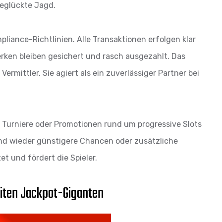
geglückte Jagd.
pliance-Richtlinien. Alle Transaktionen erfolgen klar
ken bleiben gesichert und rasch ausgezahlt. Das
Vermittler. Sie agiert als ein zuverlässiger Partner bei
ve Turniere oder Promotionen rund um progressive Slots
 und wieder günstigere Chancen oder zusätzliche
et und fördert die Spieler.
eiten Jackpot-Giganten