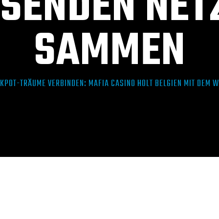
SENDEN NET
SAMMEN
KPOT-TRÄUME VERBINDEN: MAFIA CASINO HOLT BELGIEN MIT DEM