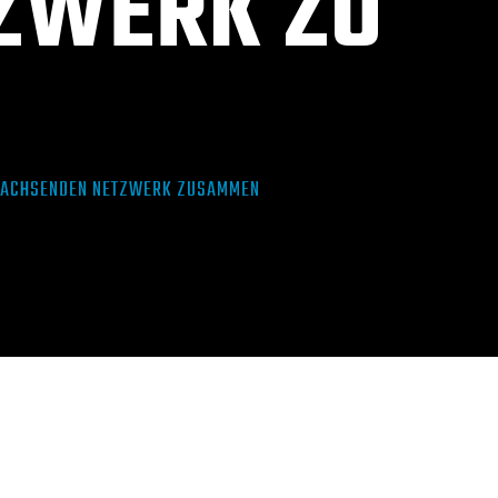
ZWERK ZU
 WACHSENDEN NETZWERK ZUSAMMEN