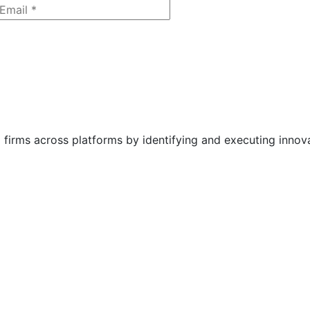
 firms across platforms by identifying and executing innova