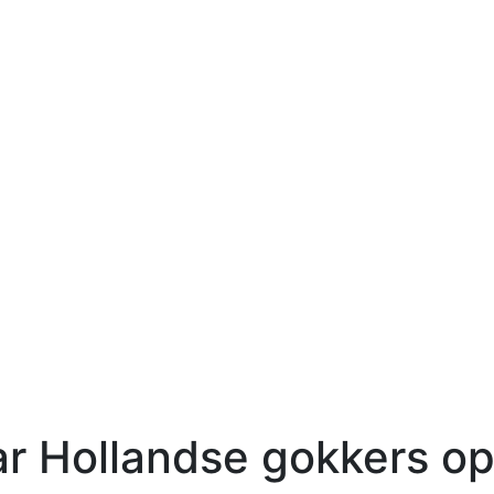
ar Hollandse gokkers o