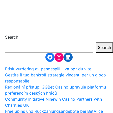
Search
Search
Facebook
Instagram
LinkedIn
Etisk vurdering av pengespill Hva bør du vite
Gestire il tuo bankroll strategie vincenti per un gioco
responsabile
Regionální přístup: GGBet Casino upravuje platformu
preferencím českých hráčů
Community Initiative Ninewin Casino Partners with
Charities UK
Free Spins und Rückzahlungsangebote bei BetAlice