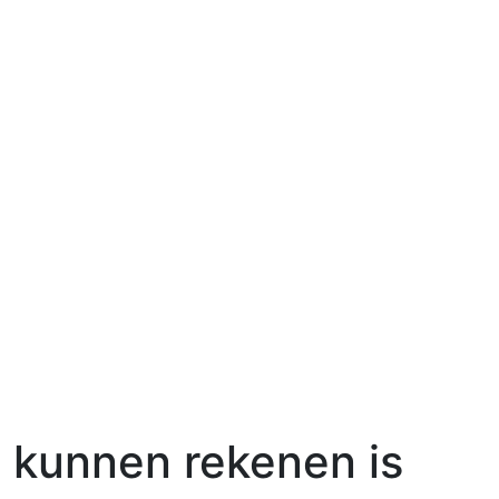
p kunnen rekenen is