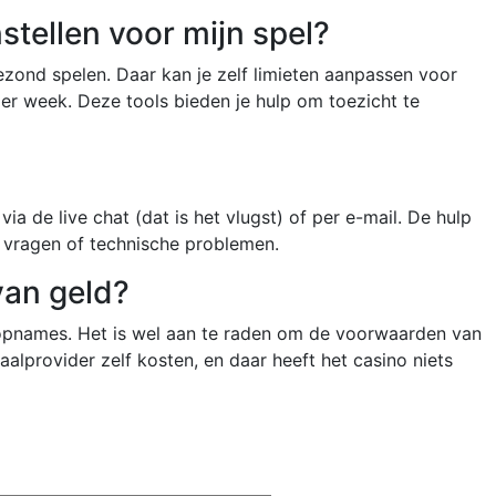
stellen voor mijn spel?
gezond spelen. Daar kan je zelf limieten aanpassen voor
 per week. Deze tools bieden je hulp om toezicht te
ia de live chat (dat is het vlugst) of per e-mail. De hulp
et vragen of technische problemen.
van geld?
 opnames. Het is wel aan te raden om de voorwaarden van
lprovider zelf kosten, en daar heeft het casino niets