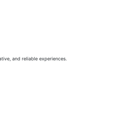
tive, and reliable experiences.