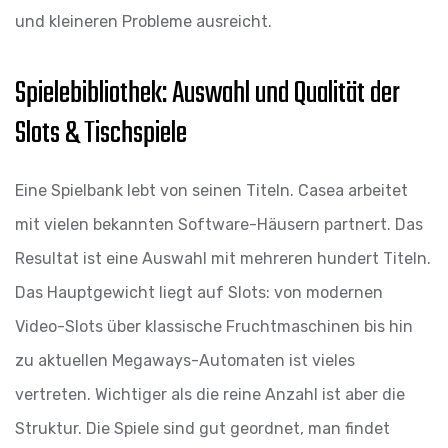
und kleineren Probleme ausreicht.
Spielebibliothek: Auswahl und Qualität der
Slots & Tischspiele
Eine Spielbank lebt von seinen Titeln. Casea arbeitet
mit vielen bekannten Software-Häusern partnert. Das
Resultat ist eine Auswahl mit mehreren hundert Titeln.
Das Hauptgewicht liegt auf Slots: von modernen
Video-Slots über klassische Fruchtmaschinen bis hin
zu aktuellen Megaways-Automaten ist vieles
vertreten. Wichtiger als die reine Anzahl ist aber die
Struktur. Die Spiele sind gut geordnet, man findet