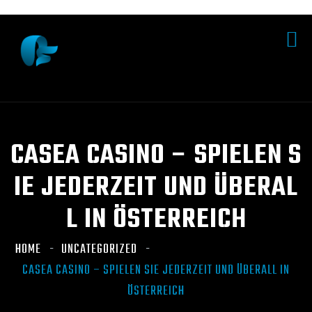
CASEA CASINO – SPIELEN S
IE JEDERZEIT UND ÜBERAL
L IN ÖSTERREICH
HOME
UNCATEGORIZED
CASEA CASINO – SPIELEN SIE JEDERZEIT UND ÜBERALL IN
ÖSTERREICH