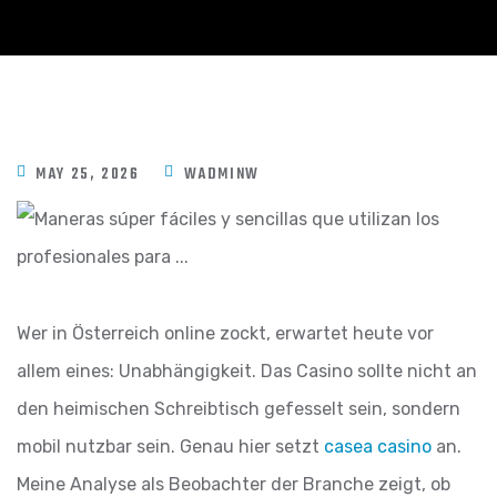
MAY 25, 2026
WADMINW
Wer in Österreich online zockt, erwartet heute vor
allem eines: Unabhängigkeit. Das Casino sollte nicht an
den heimischen Schreibtisch gefesselt sein, sondern
mobil nutzbar sein. Genau hier setzt
casea casino
an.
Meine Analyse als Beobachter der Branche zeigt, ob