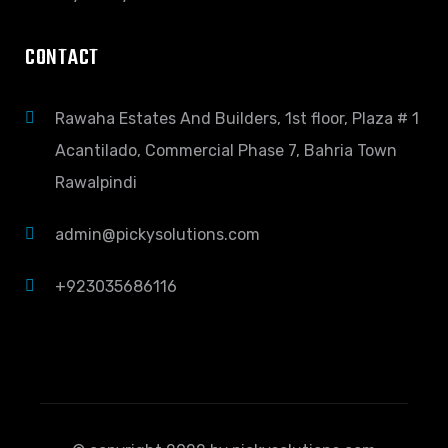
CONTACT
Rawaha Estates And Builders, 1st floor, Plaza # 1
Acantilado, Commercial Phase 7, Bahria Town
Rawalpindi
admin@pickysolutions.com
+923035686116