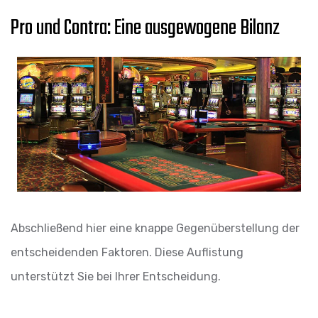
Pro und Contra: Eine ausgewogene Bilanz
Abschließend hier eine knappe Gegenüberstellung der
entscheidenden Faktoren. Diese Auflistung
unterstützt Sie bei Ihrer Entscheidung.