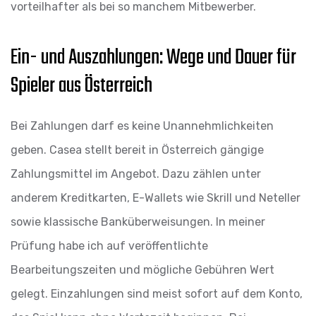
vorteilhafter als bei so manchem Mitbewerber.
Ein- und Auszahlungen: Wege und Dauer für
Spieler aus Österreich
Bei Zahlungen darf es keine Unannehmlichkeiten
geben. Casea stellt bereit in Österreich gängige
Zahlungsmittel im Angebot. Dazu zählen unter
anderem Kreditkarten, E-Wallets wie Skrill und Neteller
sowie klassische Banküberweisungen. In meiner
Prüfung habe ich auf veröffentlichte
Bearbeitungszeiten und mögliche Gebühren Wert
gelegt. Einzahlungen sind meist sofort auf dem Konto,