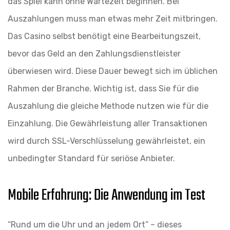
das Spiel kann ohne Wartezeit beginnen. Bei
Auszahlungen muss man etwas mehr Zeit mitbringen.
Das Casino selbst benötigt eine Bearbeitungszeit,
bevor das Geld an den Zahlungsdienstleister
überwiesen wird. Diese Dauer bewegt sich im üblichen
Rahmen der Branche. Wichtig ist, dass Sie für die
Auszahlung die gleiche Methode nutzen wie für die
Einzahlung. Die Gewährleistung aller Transaktionen
wird durch SSL-Verschlüsselung gewährleistet, ein
unbedingter Standard für seriöse Anbieter.
Mobile Erfahrung: Die Anwendung im Test
“Rund um die Uhr und an jedem Ort” – dieses