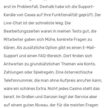
erst im Problemfall. Deshalb habe ich die Support-
Kanäle von Casea auf ihre Funktionalität geprüft. Der
Live-Chat ist der schnellste Weg. Die
Bearbeitungszeiten waren in meinen Tests gut, die
Mitarbeiter gaben sich Mühe, konkrete Fragen zu
klären. Als zusätzliche Option gibt es einen E-Mail-
Support und einen FAQ-Bereich. Dort finden sich
Antworten zu grundsätzlichen Themen wie Konto,
Zahlungen oder Spielregeln. Eine österreichische
Telefonnummer, die man ohne Aufpreis anrufen kann,
wäre ein schönes Extra. Nicht jedes Casino stellt das
bereit. Im Großen und Ganzen liegt der Service aber
auf einem guten Niveau, der für die meisten Fragen