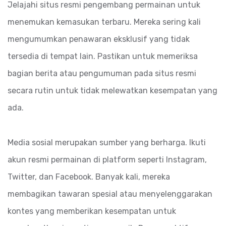
Jelajahi situs resmi pengembang permainan untuk
menemukan kemasukan terbaru. Mereka sering kali
mengumumkan penawaran eksklusif yang tidak
tersedia di tempat lain. Pastikan untuk memeriksa
bagian berita atau pengumuman pada situs resmi
secara rutin untuk tidak melewatkan kesempatan yang
ada.
Media sosial merupakan sumber yang berharga. Ikuti
akun resmi permainan di platform seperti Instagram,
Twitter, dan Facebook. Banyak kali, mereka
membagikan tawaran spesial atau menyelenggarakan
kontes yang memberikan kesempatan untuk