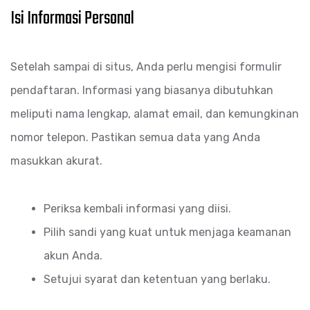
Isi Informasi Personal
Setelah sampai di situs, Anda perlu mengisi formulir
pendaftaran. Informasi yang biasanya dibutuhkan
meliputi nama lengkap, alamat email, dan kemungkinan
nomor telepon. Pastikan semua data yang Anda
masukkan akurat.
Periksa kembali informasi yang diisi.
Pilih sandi yang kuat untuk menjaga keamanan
akun Anda.
Setujui syarat dan ketentuan yang berlaku.