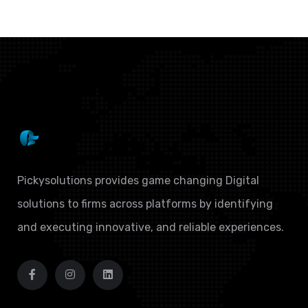
Pickysolutions provides game changing Digital
solutions to firms across platforms by identifying
and executing innovative, and reliable experiences.