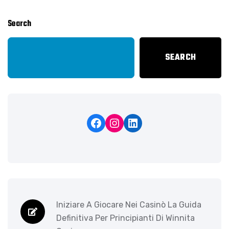
Search
SEARCH
Iniziare A Giocare Nei Casinò La Guida
Definitiva Per Principianti Di Winnita