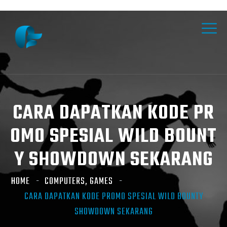
CARA DAPATKAN KODE PR
OMO SPESIAL WILD BOUNT
Y SHOWDOWN SEKARANG
HOME
COMPUTERS, GAMES
CARA DAPATKAN KODE PROMO SPESIAL WILD BOUNTY
SHOWDOWN SEKARANG