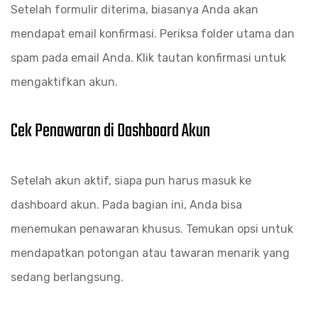
Setelah formulir diterima, biasanya Anda akan
mendapat email konfirmasi. Periksa folder utama dan
spam pada email Anda. Klik tautan konfirmasi untuk
mengaktifkan akun.
Cek Penawaran di Dashboard Akun
Setelah akun aktif, siapa pun harus masuk ke
dashboard akun. Pada bagian ini, Anda bisa
menemukan penawaran khusus. Temukan opsi untuk
mendapatkan potongan atau tawaran menarik yang
sedang berlangsung.