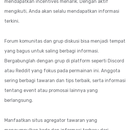
mendapatkan incentives menarik. Dengan aktif
mengikuti, Anda akan selalu mendapatkan informasi
terkini.
Forum komunitas dan grup diskusi bisa menjadi tempat
yang bagus untuk saling berbagi informasi.
Bergabunglah dengan grup di platform seperti Discord
atau Reddit yang fokus pada permainan ini. Anggota
sering berbagi tawaran dan tips terbaik, serta informasi
tentang event atau promosai lainnya yang
berlangsung.
Manfaatkan situs agregator tawaran yang