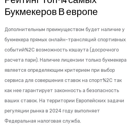
Рейтинг Топ-14 самых
Букмекеров В европе
Дополнительным преимуществом будет наличие у
букмекера прямых онлайн-трансляций спортивных
событий%2C возможность кэшаута (досрочного
расчета пари). Наличие лицензии только букмекера
является определяющим критерием при выбор
сервиса для совершения ставок на спорт%2C так
как нее гарантирует законность а безопасность
ваших ставок. На территории Европейских задачи
регуляции рынка в 2024 году выполняет
Федеральная налоговая служба.