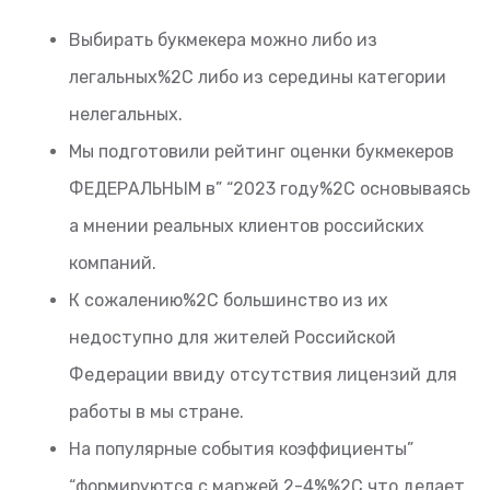
Выбирать букмекера можно либо из
легальных%2C либо из середины категории
нелегальных.
Мы подготовили рейтинг оценки букмекеров
ФЕДЕРАЛЬНЫМ в” “2023 году%2C основываясь
а мнении реальных клиентов российских
компаний.
К сожалению%2C большинство из их
недоступно для жителей Российской
Федерации ввиду отсутствия лицензий для
работы в мы стране.
На популярные события коэффициенты”
“формируются с маржей 2-4%%2C что делает