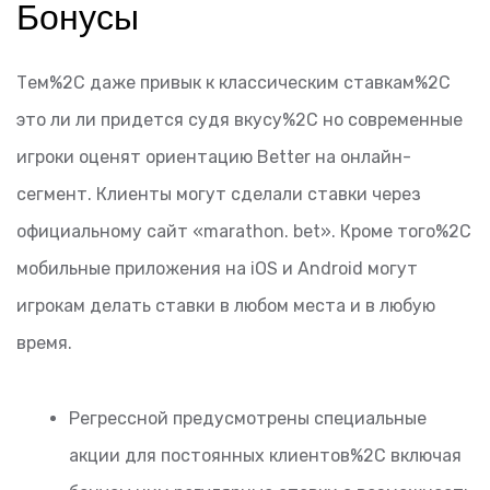
Бонусы
Тем%2C даже привык к классическим ставкам%2C
это ли ли придется судя вкусу%2C но современные
игроки оценят ориентацию Better на онлайн-
сегмент. Клиенты могут сделали ставки через
официальному сайт «marathon. bet». Кроме того%2C
мобильные приложения на iOS и Android могут
игрокам делать ставки в любом места и в любую
время.
Регрессной предусмотрены специальные
акции для постоянных клиентов%2C включая