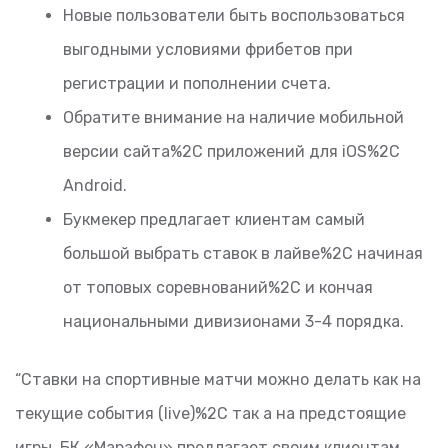
Новые пользователи быть воспользоваться
выгодными условиями фрибетов при
регистрации и пополнении счета.
Обратите внимание на наличие мобильной
версии сайта%2C приложений для iOS%2C
Android.
Букмекер предлагает клиентам самый
большой выбрать ставок в лайве%2C начиная
от топовых соревнований%2C и кончая
национальными дивизионами 3-4 порядка.
“Ставки на спортивные матчи можно делать как на
текущие события (live)%2C так а на предстоящие
игры. БК «Марафон» предлагает своим клиентам