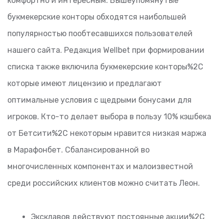
комфортно и интересным. Вышеупомянутые
букмекерские конторы обходятся наибольшей
популярностью пообтесавшихся пользователей
нашего сайта. Редакция Wellbet при формировании
списка также включила букмекерские конторы%2C
которые имеют лицензию и предлагают
оптимальные условия с щедрыми бонусами для
игроков. Кто-то делает выбора в пользу 10% кэшбека
от Бетсити%2C некоторым нравится низкая маржа
в Марафонбет. Сбалансированной во
многочисленных компонентах и малоизвестной
среди российских клиентов можно считать Леон.
Эксклавов действуют постоянные акции%2C