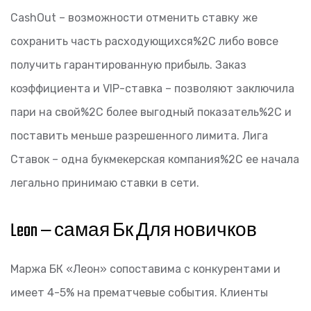
CashOut – возможности отменить ставку же
сохранить часть расходующихся%2C либо вовсе
получить гарантированную прибыль. Заказ
коэффициента и VIP-ставка – позволяют заключила
пари на свой%2C более выгодный показатель%2C и
поставить меньше разрешенного лимита. Лига
Ставок – одна букмекерская компания%2C ее начала
легально принимаю ставки в сети.
Leon — самая Бк Для новичков
Маржа БК «Леон» сопоставима с конкурентами и
имеет 4-5% на прематчевые события. Клиенты