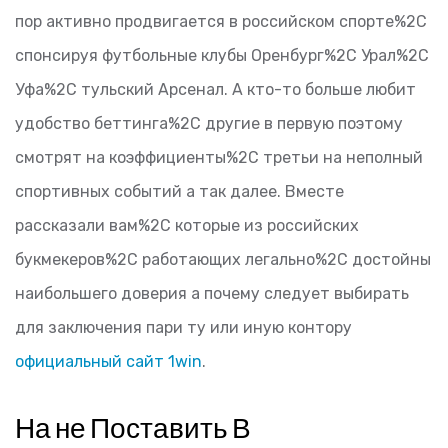
пор активно продвигается в российском спорте%2C
спонсируя футбольные клубы Оренбург%2C Урал%2C
Уфа%2C тульский Арсенал. А кто-то больше любит
удобство беттинга%2C другие в первую поэтому
смотрят на коэффициенты%2C третьи на неполный
спортивных событий а так далее. Вместе
рассказали вам%2C которые из российских
букмекеров%2C работающих легально%2C достойны
наибольшего доверия а почему следует выбирать
для заключения пари ту или иную контору
официальный сайт 1win
.
На не Поставить В