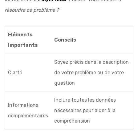
résoudre ce problème ?
Éléments
Conseils
importants
Soyez précis dans la description
Clarté
de votre problème ou de votre
question
Inclure toutes les données
Informations
nécessaires pour aider à la
complémentaires
compréhension