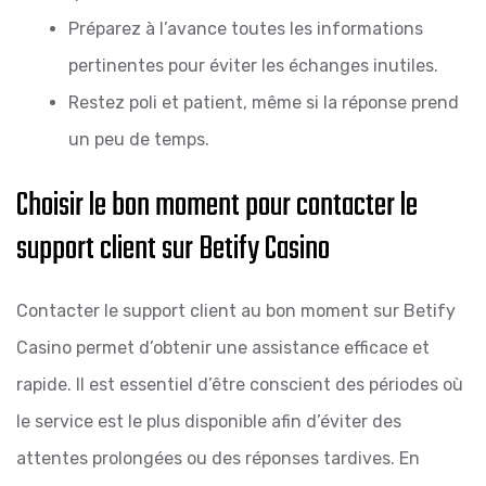
Préparez à l’avance toutes les informations
pertinentes pour éviter les échanges inutiles.
Restez poli et patient, même si la réponse prend
un peu de temps.
Choisir le bon moment pour contacter le
support client sur Betify Casino
Contacter le support client au bon moment sur Betify
Casino permet d’obtenir une assistance efficace et
rapide. Il est essentiel d’être conscient des périodes où
le service est le plus disponible afin d’éviter des
attentes prolongées ou des réponses tardives. En