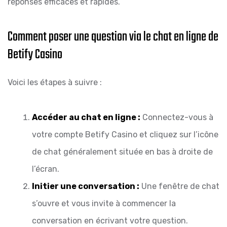
réponses efficaces et rapides.
Comment poser une question via le chat en ligne de
Betify Casino
Voici les étapes à suivre :
Accéder au chat en ligne :
Connectez-vous à
votre compte Betify Casino et cliquez sur l’icône
de chat généralement située en bas à droite de
l’écran.
Initier une conversation :
Une fenêtre de chat
s’ouvre et vous invite à commencer la
conversation en écrivant votre question.