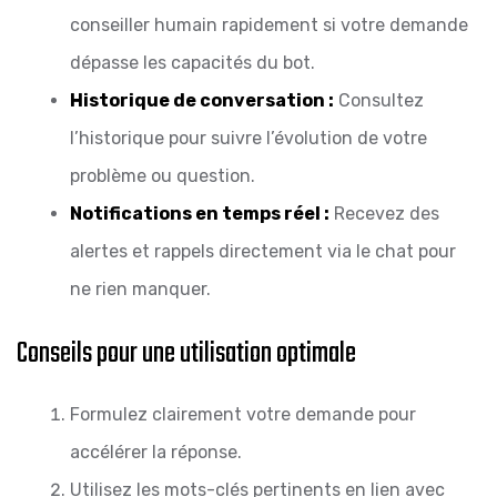
conseiller humain rapidement si votre demande
dépasse les capacités du bot.
Historique de conversation :
Consultez
l’historique pour suivre l’évolution de votre
problème ou question.
Notifications en temps réel :
Recevez des
alertes et rappels directement via le chat pour
ne rien manquer.
Conseils pour une utilisation optimale
Formulez clairement votre demande pour
accélérer la réponse.
Utilisez les mots-clés pertinents en lien avec