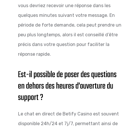
vous devriez recevoir une réponse dans les
quelques minutes suivant votre message. En
période de forte demande, cela peut prendre un
peu plus longtemps, alors il est conseillé d’être
précis dans votre question pour faciliter la
réponse rapide.
Est-il possible de poser des questions
en dehors des heures d’ouverture du
support ?
Le chat en direct de Betify Casino est souvent
disponible 24h/24 et 7j/7, permettant ainsi de