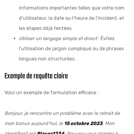
informations importantes telles que votre nom
d’utilisateur, la date ou l’heure de l’incident, et
les étapes déjà tentées.
Utiliser un langage simple et direct
: Évitez
l’utilisation de jargon compliqué ou de phrases
longues non structurées.
Exemple de requête claire
Voici un exemple de formulation efficace :
Bonjour, je rencontre un problème avec le retrait de
mon bonus aujourd’hui, le
15 octobre 2023
. Mon
identifiant est
Player1234
. Pouvez-vous m’aider à