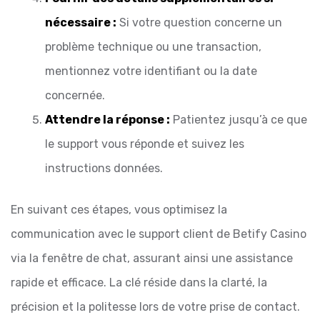
nécessaire :
Si votre question concerne un
problème technique ou une transaction,
mentionnez votre identifiant ou la date
concernée.
Attendre la réponse :
Patientez jusqu’à ce que
le support vous réponde et suivez les
instructions données.
En suivant ces étapes, vous optimisez la
communication avec le support client de Betify Casino
via la fenêtre de chat, assurant ainsi une assistance
rapide et efficace. La clé réside dans la clarté, la
précision et la politesse lors de votre prise de contact.