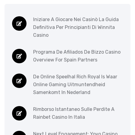
Iniziare A Giocare Nei Casinò La Guida
Definitiva Per Principianti Di Winnita
Casino
Programa De Afiliados De Bizzo Casino
Overview For Spain Partners
De Online Speelhal Rich Royal Is Waar
Online Gaming Uitmuntendheid
Samenkomt In Nederland
Rimborso Istantaneo Sulle Perdite A
Rainbet Casino In Italia
Next Level Engagement: Yoyo Casino