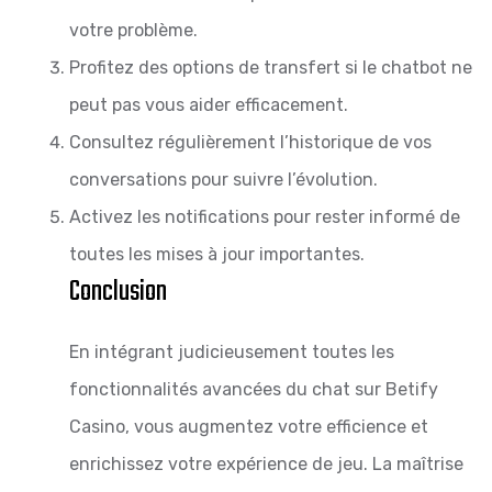
votre problème.
Profitez des options de transfert si le chatbot ne
peut pas vous aider efficacement.
Consultez régulièrement l’historique de vos
conversations pour suivre l’évolution.
Activez les notifications pour rester informé de
toutes les mises à jour importantes.
Conclusion
En intégrant judicieusement toutes les
fonctionnalités avancées du chat sur Betify
Casino, vous augmentez votre efficience et
enrichissez votre expérience de jeu. La maîtrise