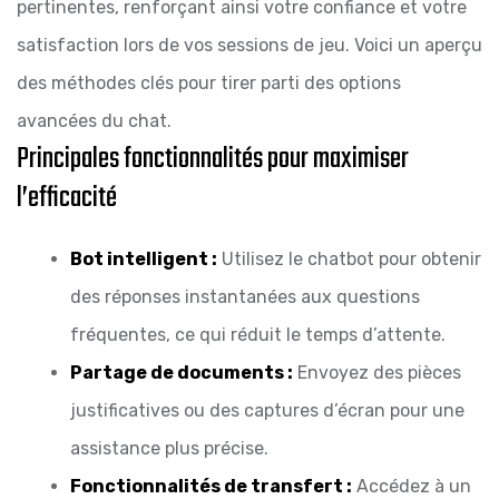
pertinentes, renforçant ainsi votre confiance et votre
satisfaction lors de vos sessions de jeu. Voici un aperçu
des méthodes clés pour tirer parti des options
avancées du chat.
Principales fonctionnalités pour maximiser
l’efficacité
Bot intelligent :
Utilisez le chatbot pour obtenir
des réponses instantanées aux questions
fréquentes, ce qui réduit le temps d’attente.
Partage de documents :
Envoyez des pièces
justificatives ou des captures d’écran pour une
assistance plus précise.
Fonctionnalités de transfert :
Accédez à un