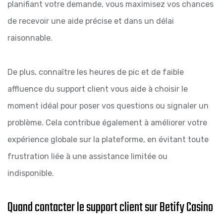
planifiant votre demande, vous maximisez vos chances
de recevoir une aide précise et dans un délai
raisonnable.
De plus, connaître les heures de pic et de faible
affluence du support client vous aide à choisir le
moment idéal pour poser vos questions ou signaler un
problème. Cela contribue également à améliorer votre
expérience globale sur la plateforme, en évitant toute
frustration liée à une assistance limitée ou
indisponible.
Quand contacter le support client sur Betify Casino