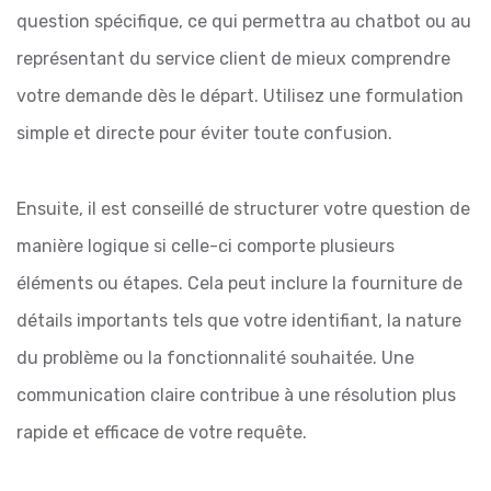
question spécifique, ce qui permettra au chatbot ou au
représentant du service client de mieux comprendre
votre demande dès le départ. Utilisez une formulation
simple et directe pour éviter toute confusion.
Ensuite, il est conseillé de structurer votre question de
manière logique si celle-ci comporte plusieurs
éléments ou étapes. Cela peut inclure la fourniture de
détails importants tels que votre identifiant, la nature
du problème ou la fonctionnalité souhaitée. Une
communication claire contribue à une résolution plus
rapide et efficace de votre requête.