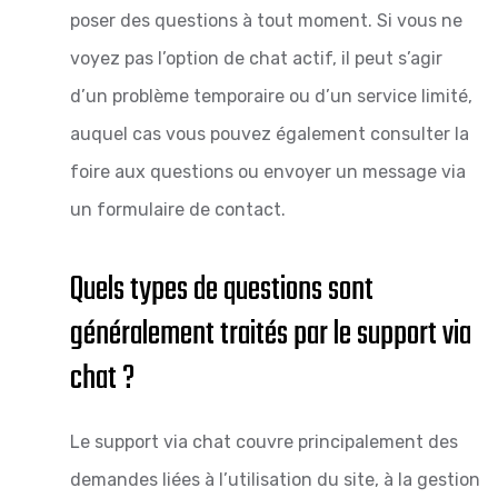
poser des questions à tout moment. Si vous ne
voyez pas l’option de chat actif, il peut s’agir
d’un problème temporaire ou d’un service limité,
auquel cas vous pouvez également consulter la
foire aux questions ou envoyer un message via
un formulaire de contact.
Quels types de questions sont
généralement traités par le support via
chat ?
Le support via chat couvre principalement des
demandes liées à l’utilisation du site, à la gestion