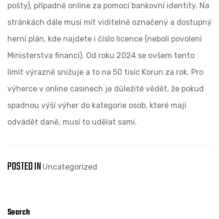
pošty), případně online za pomocí bankovní identity. Na
stránkách dále musí mít viditelně označený a dostupný
herní plán, kde najdete i číslo licence (neboli povolení
Ministerstva financí). Od roku 2024 se ovšem tento
limit výrazně snižuje a to na 50 tisíc Korun za rok. Pro
výherce v online casinech je důležité vědět, že pokud
spadnou výší výher do kategorie osob, které mají
odvádět daně, musí to udělat sami.
POSTED IN
Uncategorized
Search