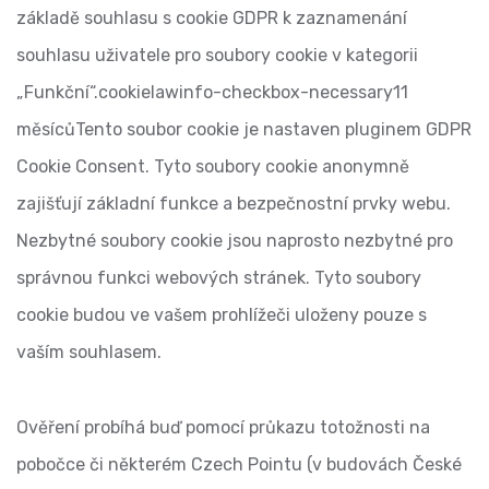
základě souhlasu s cookie GDPR k zaznamenání
souhlasu uživatele pro soubory cookie v kategorii
„Funkční“.cookielawinfo-checkbox-necessary11
měsícůTento soubor cookie je nastaven pluginem GDPR
Cookie Consent. Tyto soubory cookie anonymně
zajišťují základní funkce a bezpečnostní prvky webu.
Nezbytné soubory cookie jsou naprosto nezbytné pro
správnou funkci webových stránek. Tyto soubory
cookie budou ve vašem prohlížeči uloženy pouze s
vaším souhlasem.
Ověření probíhá buď pomocí průkazu totožnosti na
pobočce či některém Czech Pointu (v budovách České