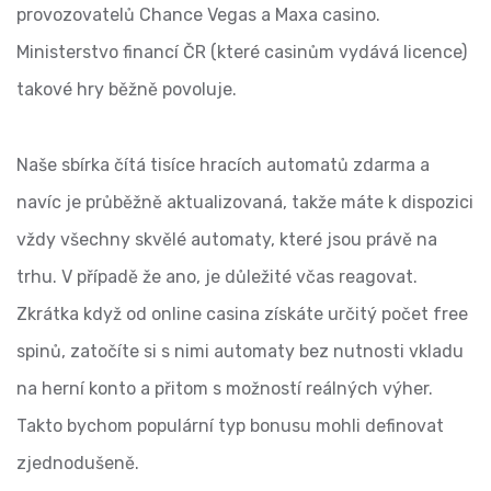
provozovatelů Chance Vegas a Maxa casino.
Ministerstvo financí ČR (které casinům vydává licence)
takové hry běžně povoluje.
Naše sbírka čítá tisíce hracích automatů zdarma a
navíc je průběžně aktualizovaná, takže máte k dispozici
vždy všechny skvělé automaty, které jsou právě na
trhu. V případě že ano, je důležité včas reagovat.
Zkrátka když od online casina získáte určitý počet free
spinů, zatočíte si s nimi automaty bez nutnosti vkladu
na herní konto a přitom s možností reálných výher.
Takto bychom populární typ bonusu mohli definovat
zjednodušeně.