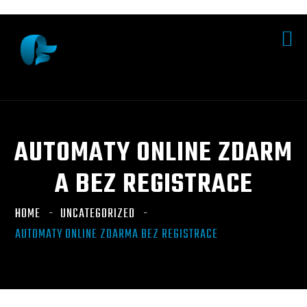
AUTOMATY ONLINE ZDARM
A BEZ REGISTRACE
HOME
UNCATEGORIZED
AUTOMATY ONLINE ZDARMA BEZ REGISTRACE