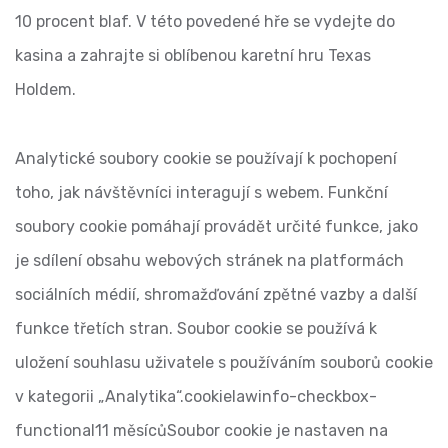
10 procent blaf. V této povedené hře se vydejte do
kasina a zahrajte si oblíbenou karetní hru Texas
Holdem.
Analytické soubory cookie se používají k pochopení
toho, jak návštěvníci interagují s webem. Funkční
soubory cookie pomáhají provádět určité funkce, jako
je sdílení obsahu webových stránek na platformách
sociálních médií, shromažďování zpětné vazby a další
funkce třetích stran. Soubor cookie se používá k
uložení souhlasu uživatele s používáním souborů cookie
v kategorii „Analytika“.cookielawinfo-checkbox-
functional11 měsícůSoubor cookie je nastaven na