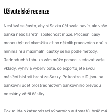
Uživatelské recenze
Nestává se často, aby si Sazka účtovala navíc, ale vaše
banka nebo karetní společnost může. Procesní časy
mohou být od okamžiku až po několik pracovních dnů a
minimální a maximální částky se liší podle metody.
Jednoduchá tabulka vám může pomoci sledovat vaše
vklady, výhry a výběry poté, co exportujete svou
měsíční historii hraní ze Sazky. Po kontrole ID jsou na
bankovní účet prostřednictvím bankovního převodu
odeslány větší částky.
Pokud jde o kategorizaci výherních automatů, hráč má