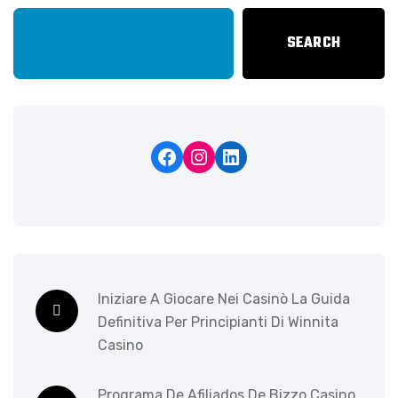
SEARCH
Iniziare A Giocare Nei Casinò La Guida
Definitiva Per Principianti Di Winnita
Casino
Programa De Afiliados De Bizzo Casino