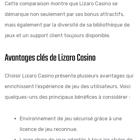
Cette comparaison montre que Lizaro Casino se
démarque non seulement par ses bonus attractifs,
mais également par la diversité de sa bibliothèque de
jeux et un support client toujours disponible.
Avantages clés de Lizaro Casino
Choisir Lizaro Casino présente plusieurs avantages qui
enrichissent l’expérience de jeu des utilisateurs. Voici
quelques-uns des principaux bénéfices à considérer :
Environnement de jeu sécurisé grâce à une
licence de jeu reconnue.
Large choix de jeux adaptés à tous les styles de