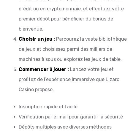
crédit ou en cryptomonnaie, et effectuez votre
premier dépôt pour bénéficier du bonus de
bienvenue.
Choisir un jeu :
Parcourez la vaste bibliothèque
de jeux et choisissez parmi des milliers de
machines à sous ou explorez les jeux de table.
Commencer à jouer :
Lancez votre jeu et
profitez de l’expérience immersive que Lizaro
Casino propose.
Inscription rapide et facile
Vérification par e-mail pour garantir la sécurité
Dépôts multiples avec diverses méthodes