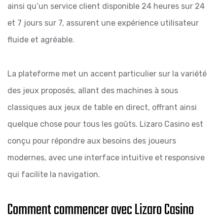
ainsi qu’un service client disponible 24 heures sur 24
et 7 jours sur 7, assurent une expérience utilisateur
fluide et agréable.
La plateforme met un accent particulier sur la variété
des jeux proposés, allant des machines à sous
classiques aux jeux de table en direct, offrant ainsi
quelque chose pour tous les goûts. Lizaro Casino est
conçu pour répondre aux besoins des joueurs
modernes, avec une interface intuitive et responsive
qui facilite la navigation.
Comment commencer avec Lizaro Casino