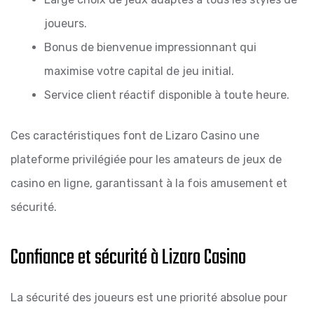
joueurs.
Bonus de bienvenue impressionnant qui
maximise votre capital de jeu initial.
Service client réactif disponible à toute heure.
Ces caractéristiques font de Lizaro Casino une
plateforme privilégiée pour les amateurs de jeux de
casino en ligne, garantissant à la fois amusement et
sécurité.
Confiance et sécurité à Lizaro Casino
La sécurité des joueurs est une priorité absolue pour