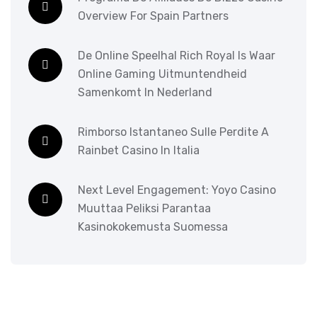
Overview For Spain Partners
De Online Speelhal Rich Royal Is Waar
Online Gaming Uitmuntendheid
Samenkomt In Nederland
Rimborso Istantaneo Sulle Perdite A
Rainbet Casino In Italia
Next Level Engagement: Yoyo Casino
Muuttaa Peliksi Parantaa
Kasinokokemusta Suomessa