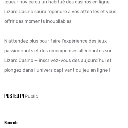
joueur novice ou un habitué des casinos en ligne,
Lizaro Casino saura répondre à vos attentes et vous
offrir des moments inoubliables.
N’attendez plus pour faire l’expérience des jeux
passionnants et des récompenses alléchantes sur
Lizaro Casino — inscrivez-vous dès aujourd’hui et
plongez dans l’univers captivant du jeu en ligne !
POSTED IN
Public
Search