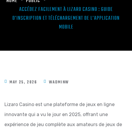
HOME
PUBLIC
ACCÉDEZ FACILEMENT À LIZARO CASINO : GUIDE
D’INSCRIPTION ET TÉLÉCHARGEMENT DE L’APPLICATION
MOBILE
MAY 25, 2026
WADMINW
Lizaro Casino est une plateforme de jeux en ligne
innovante qui a vu le jour en 2025, offrant une
expérience de jeu complète aux amateurs de jeux de