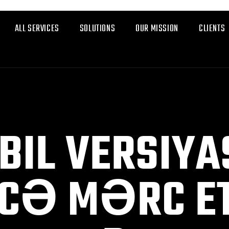
ALL SERVICES
SOLUTIONS
OUR MISSION
CLIENTS
BIL VERSIYA
NECƏ MƏRC E