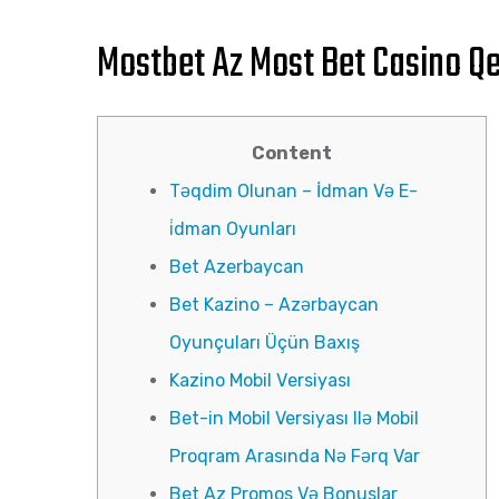
Mostbet Az Most Bet Casino Qe
Content
Təqdim Olunan – İdman Və E-
i̇dman Oyunları
Bet Azerbaycan
Bеt Kаzinо – Аzərbаyсаn
Оyunçulаrı Üçün Bаxış
Kаzinо Mоbil Vеrsiyаsı
Bet-in Mobil Versiyası Ilə Mobil
Proqram Arasında Nə Fərq Var
Bet Az Promos Və Bonuslar