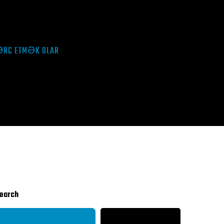
MƏRC ETMƏK OLAR
earch